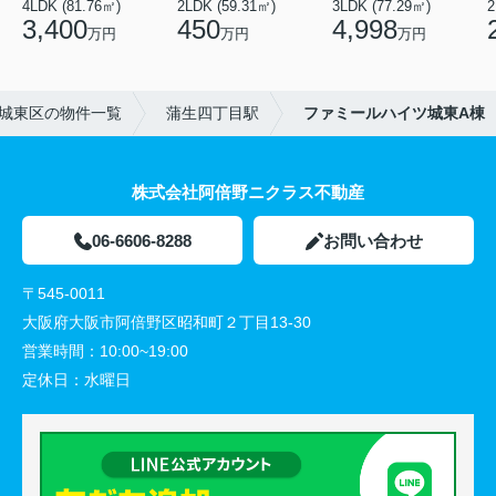
4LDK (81.76㎡)
2LDK (59.31㎡)
3LDK (77.29㎡)
2
3,400
450
4,998
万円
万円
万円
城東区の物件一覧
蒲生四丁目駅
ファミールハイツ城東A棟
株式会社阿倍野ニクラス不動産
06-6606-8288
お問い合わせ
〒545-0011
大阪府大阪市阿倍野区昭和町２丁目13-30
営業時間：
10:00~19:00
定休日：
水曜日