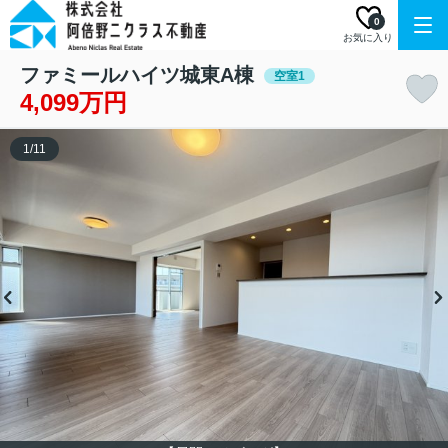
0
お気に入り
ファミールハイツ城東A棟
空室1
4,099万円
1
/
11