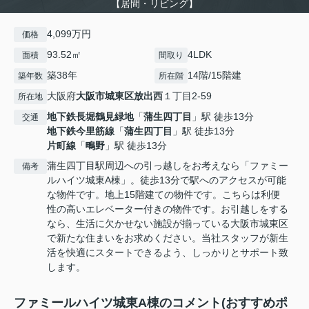
【居間・リビング】
4,099万円
価格
93.52㎡
4LDK
面積
間取り
築38年
14階/15階建
築年数
所在階
大阪府
大阪市城東区
放出西
１丁目2-59
所在地
地下鉄長堀鶴見緑地
「
蒲生四丁目
」駅 徒歩13分
交通
地下鉄今里筋線
「
蒲生四丁目
」駅 徒歩13分
片町線
「
鴫野
」駅 徒歩13分
蒲生四丁目駅周辺への引っ越しをお考えなら「ファミー
備考
ルハイツ城東A棟」。徒歩13分で駅へのアクセスが可能
な物件です。地上15階建ての物件です。こちらは利便
性の高いエレベーター付きの物件です。お引越しをする
なら、生活に欠かせない施設が揃っている大阪市城東区
で新たな住まいをお求めください。当社スタッフが新生
活を快適にスタートできるよう、しっかりとサポート致
します。
ファミールハイツ城東A棟のコメント(おすすめポ