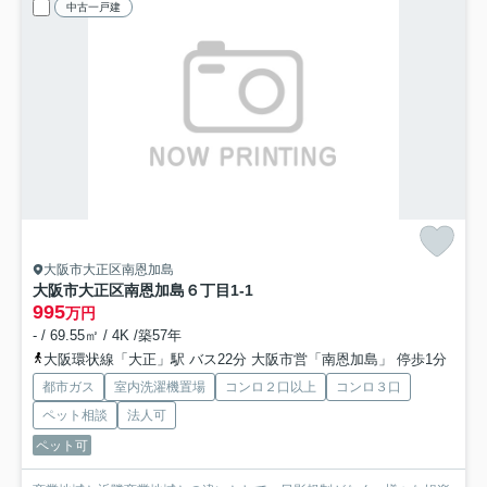
中古一戸建
大阪市大正区南恩加島
大阪市大正区南恩加島６丁目1-1
995
万円
- / 69.55㎡ / 4K /築57年
大阪環状線「大正」駅 バス22分 大阪市営「南恩加島」 停歩1分
都市ガス
室内洗濯機置場
コンロ２口以上
コンロ３口
ペット相談
法人可
ペット可