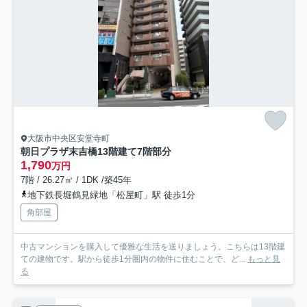
大阪市中央区安堂寺町
朝日プラザ末吉橋
13階建て7階部分
1,790
万円
7階 / 26.27㎡ / 1DK /築45年
地下鉄長堀鶴見緑地「松屋町」駅 徒歩1分
角部屋
中古マンションを購入して優雅な生活を送りましょう。こちらは13階建
ての建物です。駅から徒歩1分圏内の物件に住むことで、ど...
もっと見
る