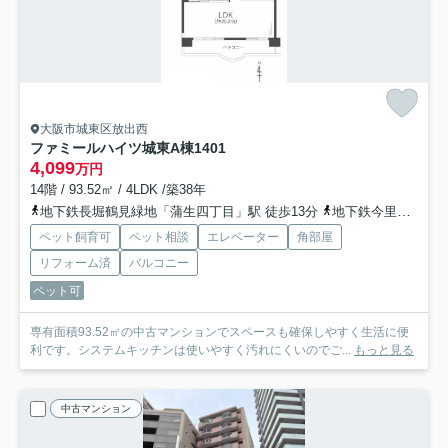
大阪市城東区放出西
ファミールハイツ城東A棟
1401
4,099
万円
14階 / 93.52㎡ / 4LDK /築38年
地下鉄長堀鶴見緑地「蒲生四丁目」駅 徒歩13分
地下鉄今里筋線「蒲生四丁目」駅 徒歩13分
ペット飼育可
ペット相談
エレベーター
角部屋
リフォーム済
バルコニー
ペット可
専有面積93.52㎡の中古マンションでスペースも確保しやすく生活に便
利です。システムキッチンは使いやすく汚れにくいのでご...
もっと見る
中古マンション