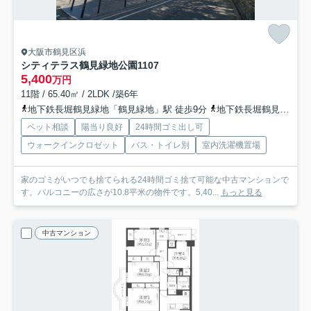
大阪市鶴見区浜
シティテラス鶴見緑地公園
1107
5,400
万円
11階 / 65.40㎡ / 2LDK /築6年
地下鉄長堀鶴見緑地「鶴見緑地」駅 徒歩9分
地下鉄長堀鶴見緑地「横堤」駅 徒歩13分
ペット相談
陽当り良好
24時間ゴミ出し可
ウォークインクロゼット
バス・トイレ別
室内洗濯機置場
家のゴミがいつでも捨てられる24時間ゴミ捨て可能な中古マンションで
す。バルコニーの広さが10.8平米の物件です。5,40...
もっと見る
中古マンション