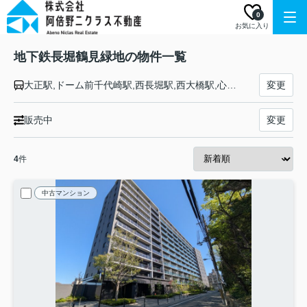
0
お気に入り
地下鉄長堀鶴見緑地の物件一覧
大正駅,ドーム前千代崎駅,西長堀駅,西大橋駅,心斎橋駅,長堀橋駅,松屋町駅,谷町六丁目駅,玉造駅,森ノ宮駅,大阪ビジネスパーク駅,京橋駅,蒲生四丁目駅,今福鶴見駅,横堤駅,鶴見緑地駅,門真南駅
変更
販売中
変更
4
件
中古マンション