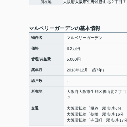
大阪府
大阪市生野区
勝山北
２丁目７
所在地
マルベリーガーデンの基本情報
物件名
マルベリーガーデン
価格
6.2万円
管理/共益費
5,000円
築年月
2018年12月（築7年）
総戸数
-
所在地
大阪府
大阪市生野区
勝山北
２丁目
２
交通
大阪環状線
「
桃谷
」駅 徒歩6分
大阪環状線
「
鶴橋
」駅 徒歩16分
大阪環状線
「
寺田町
」駅 徒歩17