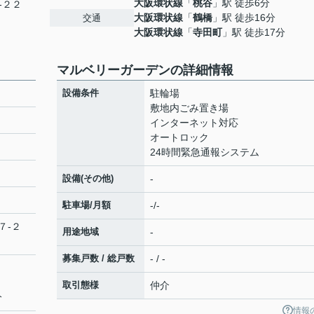
大阪環状線
「
桃谷
」駅 徒歩6分
-２２
大阪環状線
「
鶴橋
」駅 徒歩16分
交通
大阪環状線
「
寺田町
」駅 徒歩17分
マルベリーガーデンの詳細情報
設備条件
駐輪場
敷地内ごみ置き場
インターネット対応
オートロック
24時間緊急通報システム
設備(その他)
-
駐車場/月額
-/-
７-２
用途地域
-
募集戸数 / 総戸数
- / -
取引態様
仲介
分
情報