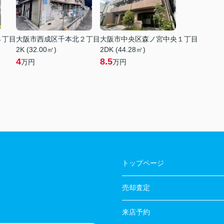
３丁目
大阪市西成区千本北２丁目
大阪市中央区森ノ宮中央１丁目
2K (32.00㎡)
2DK (44.28㎡)
4
8.5
万円
万円
トップページ
売却査定
来店予約