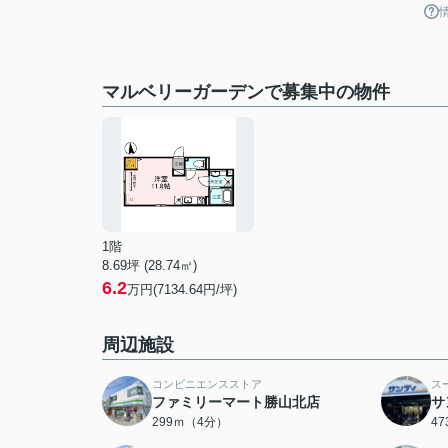
マルベリーガーデンで募集中の物件
1階
8.69坪 (28.74㎡)
6.2
万円(7134.64円/坪)
周辺施設
コンビニエンスストア
ス
ファミリーマート勝山北店
サ
299ｍ（4分）
4