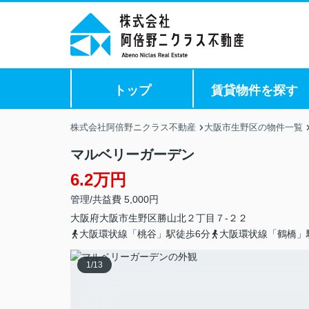
トップ
賃貸物件を探す
株式会社阿倍野ニクラス不動産
大阪市生野区の物件一覧
マルベリーガーデン
6.2万円
管理/共益費 5,000円
大阪府
大阪市生野区
勝山北
２丁目７-２２
大阪環状線「桃谷」駅徒歩6分
大阪環状線「鶴橋」
1
/
13