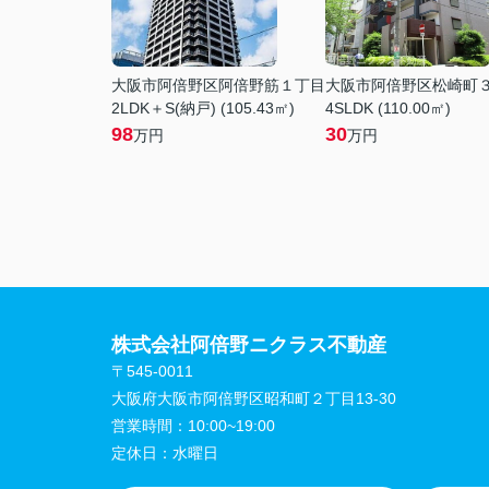
大阪市阿倍野区阿倍野筋１丁目
大阪市阿倍野区松崎町
2LDK＋S(納戸) (105.43㎡)
4SLDK (110.00㎡)
98
30
万円
万円
株式会社阿倍野ニクラス不動産
〒545-0011
大阪府大阪市阿倍野区昭和町２丁目13-30
営業時間：
10:00~19:00
定休日：
水曜日