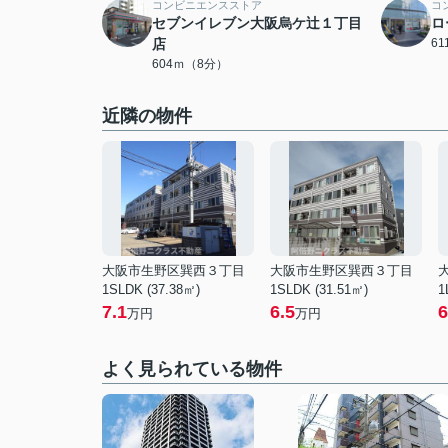
コンビニエンスストア
コ
セブンイレブン大阪烏ケ辻１丁目
ロ
店
6
604ｍ（8分）
近隣の物件
大阪市生野区巽西３丁目
大阪市生野区巽西３丁目
1SLDK (37.38㎡)
1SLDK (31.51㎡)
1
7.1
6.5
6
万円
万円
よく見られている物件