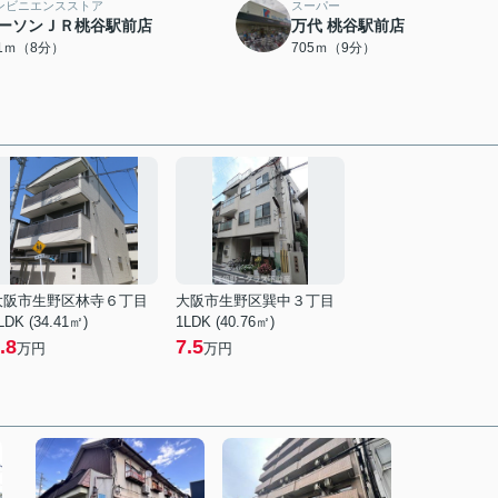
ンビニエンスストア
スーパー
ーソンＪＲ桃谷駅前店
万代 桃谷駅前店
11ｍ（8分）
705ｍ（9分）
大阪市生野区林寺６丁目
大阪市生野区巽中３丁目
LDK (34.41㎡)
1LDK (40.76㎡)
.8
7.5
万円
万円