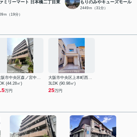
ァミリーマート 日本橋二丁目東
もりのみやキューズモール
2449ｍ（31分）
509ｍ（19分）
大阪市中央区森ノ宮中央１丁目
大阪市中央区上本町西２丁目
DK (44.28㎡)
3LDK (90.98㎡)
.5
25
万円
万円