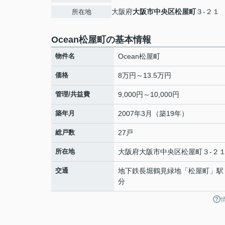
大阪府
大阪市中央区
松屋町
３-２１
所在地
Ocean松屋町の基本情報
物件名
Ocean松屋町
価格
8万円～13.5万円
管理/共益費
9,000円～10,000円
築年月
2007年3月（築19年）
総戸数
27戸
所在地
大阪府
大阪市中央区
松屋町
３-２
交通
地下鉄長堀鶴見緑地
「
松屋町
」駅
分