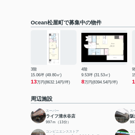
Ocean松屋町で募集中の物件
3階
4階
9
15.06坪 (49.80㎡)
9.53坪 (31.53㎡)
1
13
8
1
万円(8632.14円/坪)
万円(8394.54円/坪)
周辺施設
スーパー
ス
ライフ清水谷店
阪
997ｍ（13分）
9
コンビニエンスストア
コ