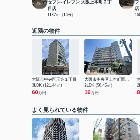
セブン-イレブン 大阪上本町２丁
フ
目店
店
1187ｍ（15分）
1
近隣の物件
大阪市中央区玉造１丁目
大阪市中央区上本町西１丁目
3LDK (121.44㎡)
2LDK (58.45㎡)
2
60
16
8
万円
万円
よく見られている物件