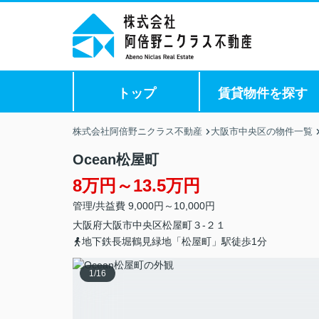
トップ
賃貸物件を探す
株式会社阿倍野ニクラス不動産
大阪市中央区の物件一覧
Ocean松屋町
8万円～13.5万円
管理/共益費 9,000円～10,000円
大阪府
大阪市中央区
松屋町
３-２１
地下鉄長堀鶴見緑地「松屋町」駅徒歩1分
1
/
16