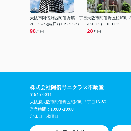
大阪市阿倍野区阿倍野筋１丁目
大阪市阿倍野区松崎町
2LDK＋S(納戸) (105.43㎡)
4SLDK (110.00㎡)
98
28
万円
万円
株式会社阿倍野ニクラス不動産
〒545-0011
大阪府大阪市阿倍野区昭和町２丁目13-30
営業時間：
10:00~19:00
定休日：
水曜日