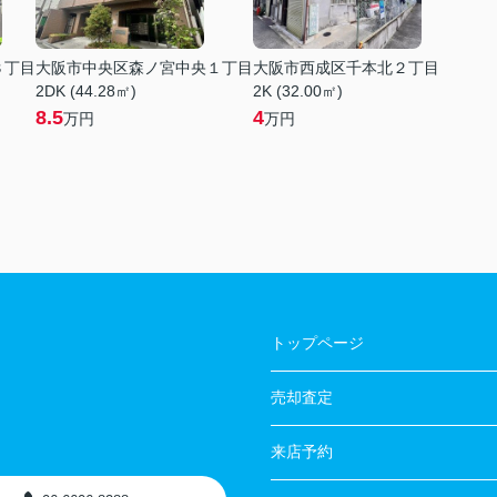
３丁目
大阪市中央区森ノ宮中央１丁目
大阪市西成区千本北２丁目
2DK (44.28㎡)
2K (32.00㎡)
8.5
4
万円
万円
トップページ
売却査定
来店予約