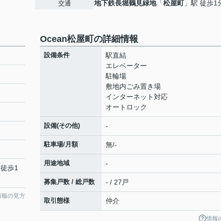
地下鉄長堀鶴見緑地
「
松屋町
」駅 徒歩1
交通
Ocean松屋町の詳細情報
設備条件
駅直結
エレベーター
駐輪場
敷地内ごみ置き場
インターネット対応
オートロック
設備(その他)
-
駐車場/月額
無/-
１
用途地域
-
 徒歩1
募集戸数 / 総戸数
- / 27戸
情報の見方
取引態様
仲介
情報