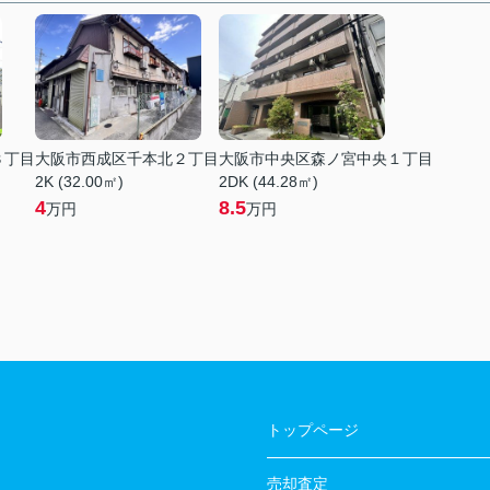
３丁目
大阪市西成区千本北２丁目
大阪市中央区森ノ宮中央１丁目
2K (32.00㎡)
2DK (44.28㎡)
4
8.5
万円
万円
トップページ
売却査定