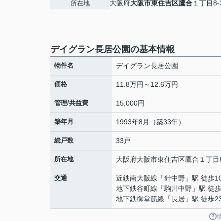
大阪府
大阪市東住吉区
鷹合
１丁目8-
所在地
デイグラン長居公園の基本情報
物件名
デイグラン長居公園
価格
11.8万円～12.6万円
管理/共益費
15,000円
築年月
1993年8月（築33年）
総戸数
33戸
所在地
大阪府
大阪市東住吉区
鷹合
１丁目8
交通
近鉄南大阪線
「
針中野
」駅 徒歩1
地下鉄谷町線
「
駒川中野
」駅 徒歩
地下鉄御堂筋線
「
長居
」駅 徒歩2