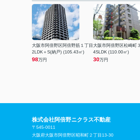
大阪市阿倍野区阿倍野筋１丁目
大阪市阿倍野区松崎町
2LDK＋S(納戸) (105.43㎡)
4SLDK (110.00㎡)
98
30
万円
万円
株式会社阿倍野ニクラス不動産
〒545-0011
大阪府大阪市阿倍野区昭和町２丁目13-30