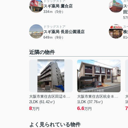
ドラッグストア
ス
スギ薬局 鷹合店
ス
334ｍ（5分）
田
5
ドラッグストア
ス
スギ薬局 長居公園通店
株
649ｍ（9分）
8
近隣の物件
大阪市東住吉区田辺６丁目
大阪市東住吉区杭全８丁目
2LDK (61.42㎡)
1LDK (37.76㎡)
1
8
6.6
7
万円
万円
よく見られている物件