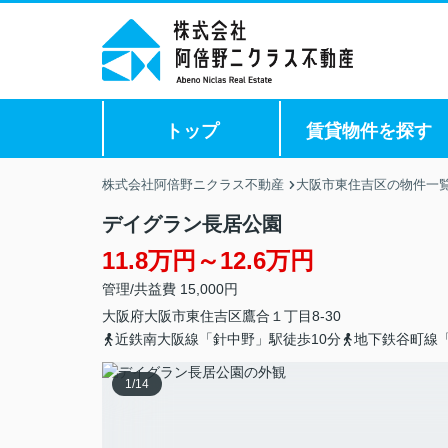
トップ
賃貸物件を探す
株式会社阿倍野ニクラス不動産
大阪市東住吉区の物件一
デイグラン長居公園
11.8万円～12.6万円
管理/共益費 15,000円
大阪府
大阪市東住吉区
鷹合
１丁目8-30
近鉄南大阪線「針中野」駅徒歩10分
地下鉄谷町線「
1
/
14