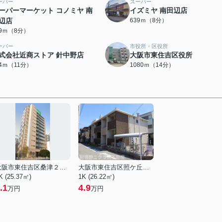
ーパー
スーパー
ーパーマーケット コノミヤ 南
イズミヤ 南田辺店
辺店
639ｍ（8分）
79ｍ（8分）
ーパー
市役所・区役所
式会社近商ストア 針中野店
大阪市東住吉区役所
14ｍ（11分）
1080ｍ（14分）
大阪市東住吉区桑津２丁目
大阪市東住吉区照ケ丘矢田１丁目
K (25.37㎡)
1K (26.22㎡)
.1
4.9
万円
万円