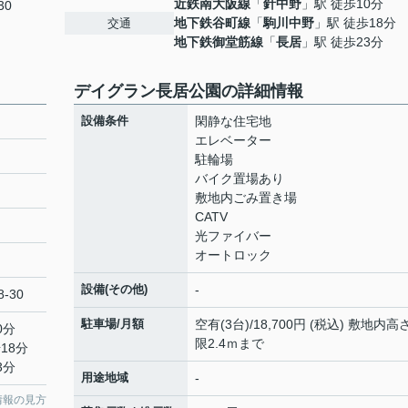
近鉄南大阪線
「
針中野
」駅 徒歩10分
30
地下鉄谷町線
「
駒川中野
」駅 徒歩18分
交通
地下鉄御堂筋線
「
長居
」駅 徒歩23分
デイグラン長居公園の詳細情報
設備条件
閑静な住宅地
エレベーター
駐輪場
バイク置場あり
敷地内ごみ置き場
CATV
光ファイバー
オートロック
設備(その他)
-
-30
駐車場/月額
空有(3台)/18,700円 (税込) 敷地内高
0分
限2.4ｍまで
18分
3分
用途地域
-
情報の見方