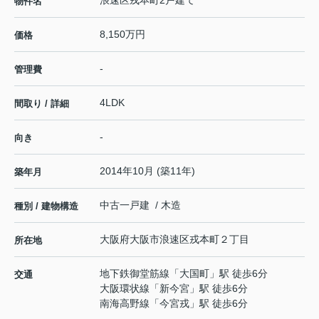
浪速区戎本町2戸建て
物件名
8,150万円
価格
-
管理費
4LDK
間取り / 詳細
-
向き
2014年10月 (築11年)
築年月
中古一戸建 / 木造
種別 / 建物構造
大阪府
大阪市浪速区
戎本町
２丁目
所在地
地下鉄御堂筋線
「
大国町
」駅 徒歩6分
交通
大阪環状線
「
新今宮
」駅 徒歩6分
南海高野線
「
今宮戎
」駅 徒歩6分