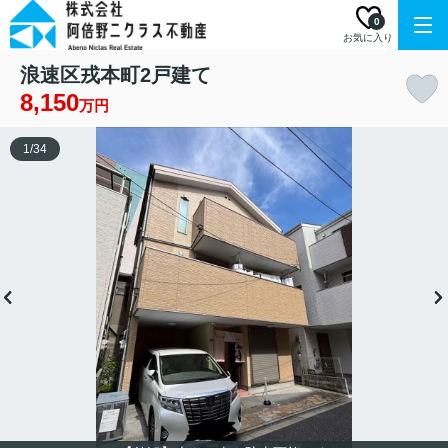
0
お気に入り
浪速区戎本町2戸建て
8,150
万円
1
/
34