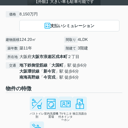
【外観】大きい車も駐車可能です
8,150万円
価格
支払いシミュレーション
124.20㎡
4LDK
建物面積
間取り
築11年
3階建
築年数
階建て
大阪府
大阪市浪速区
戎本町
２丁目
所在地
地下鉄御堂筋線
「
大国町
」駅 徒歩6分
交通
大阪環状線
「
新今宮
」駅 徒歩6分
南海高野線
「
今宮戎
」駅 徒歩6分
物件の特徴
バストイレ
室内洗濯機
TVモニタ
独立洗面台
別
置場
付きインタ
ーホン