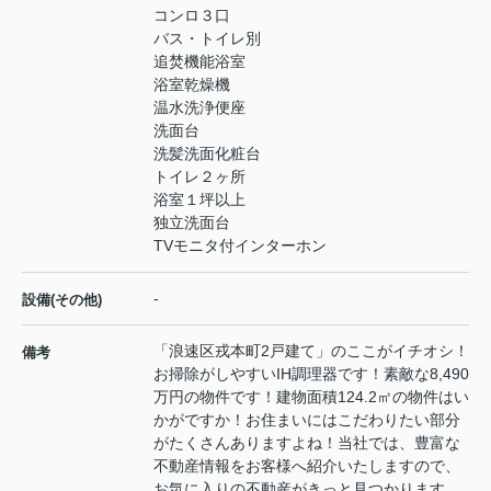
コンロ３口
バス・トイレ別
追焚機能浴室
浴室乾燥機
温水洗浄便座
洗面台
洗髪洗面化粧台
トイレ２ヶ所
浴室１坪以上
独立洗面台
TVモニタ付インターホン
-
設備(その他)
「浪速区戎本町2戸建て」のここがイチオシ！
備考
お掃除がしやすいIH調理器です！素敵な8,490
万円の物件です！建物面積124.2㎡の物件はい
かがですか！お住まいにはこだわりたい部分
がたくさんありますよね！当社では、豊富な
不動産情報をお客様へ紹介いたしますので、
お気に入りの不動産がきっと見つかります