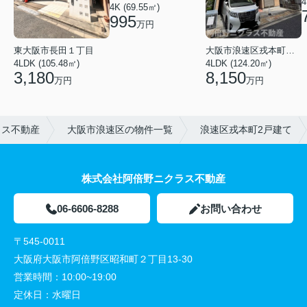
4
4K (69.55㎡)
995
万円
東大阪市長田１丁目
大阪市浪速区戎本町２丁目
4LDK (105.48㎡)
4LDK (124.20㎡)
3,180
8,150
万円
万円
ラス不動産
大阪市浪速区の物件一覧
浪速区戎本町2戸建て
株式会社阿倍野ニクラス不動産
06-6606-8288
お問い合わせ
〒545-0011
大阪府大阪市阿倍野区昭和町２丁目13-30
営業時間：
10:00~19:00
定休日：
水曜日