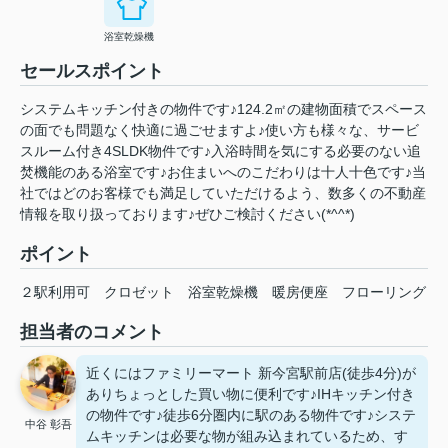
浴室乾燥機
セールスポイント
システムキッチン付きの物件です♪124.2㎡の建物面積でスペース
の面でも問題なく快適に過ごせますよ♪使い方も様々な、サービ
スルーム付き4SLDK物件です♪入浴時間を気にする必要のない追
焚機能のある浴室です♪お住まいへのこだわりは十人十色です♪当
社ではどのお客様でも満足していただけるよう、数多くの不動産
情報を取り扱っております♪ぜひご検討ください(*^^*)
ポイント
２駅利用可
クロゼット
浴室乾燥機
暖房便座
フローリング
担当者のコメント
近くにはファミリーマート 新今宮駅前店(徒歩4分)が
ありちょっとした買い物に便利です♪IHキッチン付き
の物件です♪徒歩6分圏内に駅のある物件です♪システ
中谷 彰吾
ムキッチンは必要な物が組み込まれているため、す