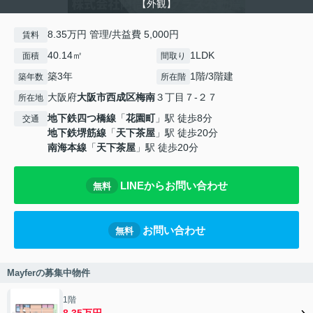
【外観】
8.35万円 管理/共益費 5,000円
賃料
40.14㎡
1LDK
面積
間取り
築3年
1階/3階建
築年数
所在階
大阪府
大阪市西成区
梅南
３丁目７-２７
所在地
地下鉄四つ橋線
「
花園町
」駅 徒歩8分
交通
地下鉄堺筋線
「
天下茶屋
」駅 徒歩20分
南海本線
「
天下茶屋
」駅 徒歩20分
LINEからお問い合わせ
無料
お問い合わせ
無料
Mayferの募集中物件
1階
8.35万円