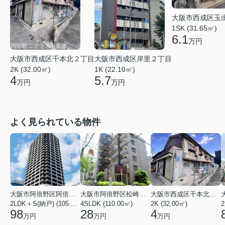
大阪市西成区玉
1SK (31.65㎡)
6.1
万円
大阪市西成区千本北２丁目
大阪市西成区岸里２丁目
2K (32.00㎡)
1K (22.10㎡)
4
5.7
万円
万円
よく見られている物件
大阪市阿倍野区阿倍野筋１丁目
大阪市阿倍野区松崎町３丁目
大阪市西成区千本北２丁目
2LDK＋S(納戸) (105.43㎡)
4SLDK (110.00㎡)
2K (32.00㎡)
2
98
28
4
万円
万円
万円