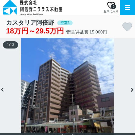
0
お気に入り
カスタリア阿倍野
空室3
18万円～29.5万円
管理/共益費 15,000円
1
/
13