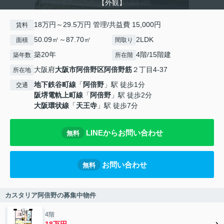
【外観】
18万円～29.5万円 管理/共益費 15,000円
賃料
50.09㎡～87.70㎡
2LDK
面積
間取り
築20年
4階/15階建
築年数
所在階
大阪府
大阪市阿倍野区
阿倍野筋
２丁目4-37
所在地
地下鉄谷町線
「
阿倍野
」駅 徒歩1分
交通
阪堺電軌上町線
「
阿倍野
」駅 徒歩2分
大阪環状線
「
天王寺
」駅 徒歩7分
LINEからお問い合わせ
無料
お問い合わせ
無料
カスタリア阿倍野の募集中物件
4階
18万円