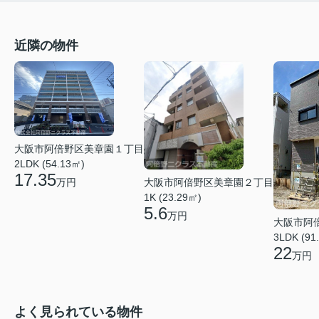
近隣の物件
大阪市阿倍野区美章園１丁目
2LDK (54.13㎡)
17.35
大阪市阿倍野区美章園２丁目
万円
1K (23.29㎡)
5.6
万円
大阪市阿
3LDK (91
22
万円
よく見られている物件