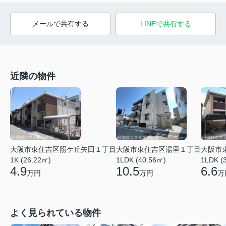
メールで共有する
LINEで共有する
近隣の物件
大阪市東住吉区照ケ丘矢田１丁目
大阪市東住吉区湯里１丁目
大阪市
1K (26.22㎡)
1LDK (40.56㎡)
1LDK (
4.9
10.5
6.6
万円
万円
万
よく見られている物件