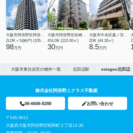
大阪市阿倍野区阿倍野筋１丁目
大阪市阿倍野区松崎町３丁目
大阪市中央区森ノ宮中央１丁目
2LDK＋S(納戸) (105.43㎡)
4SLDK (110.00㎡)
2DK (44.28㎡)
2
98
30
8.5
万円
万円
万円
大阪市東住吉区の物件一覧
北田辺駅
estageo北田辺
株式会社阿倍野ニクラス不動産
06-6606-8288
お問い合わせ
〒545-0011
大阪府大阪市阿倍野区昭和町２丁目13-30