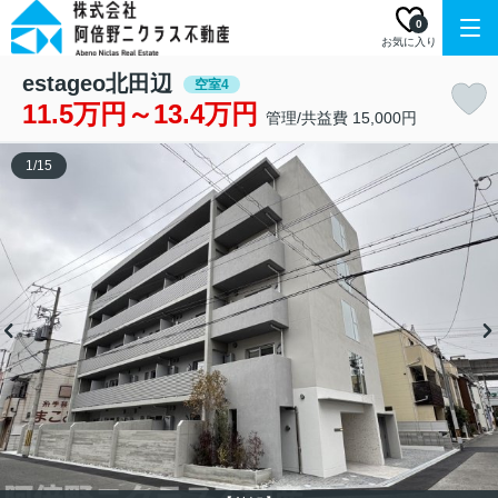
0
お気に入り
estageo北田辺
空室4
11.5万円～13.4万円
管理/共益費 15,000円
1
/
15