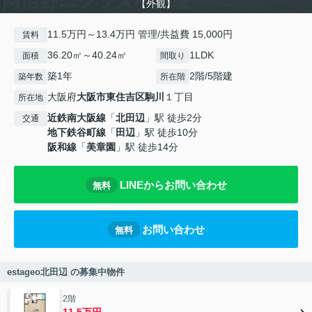
【外観】
11.5万円～13.4万円 管理/共益費 15,000円
賃料
36.20㎡～40.24㎡
1LDK
面積
間取り
築1年
2階/5階建
築年数
所在階
大阪府
大阪市東住吉区
駒川
１丁目
所在地
近鉄南大阪線
「
北田辺
」駅 徒歩2分
交通
地下鉄谷町線
「
田辺
」駅 徒歩10分
阪和線
「
美章園
」駅 徒歩14分
LINEからお問い合わせ
無料
お問い合わせ
無料
estageo北田辺 の募集中物件
2階
11.5万円