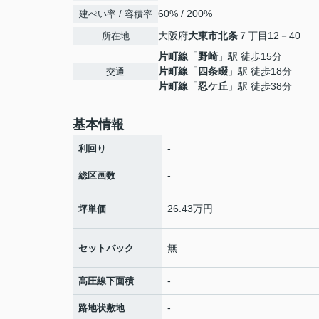
60% / 200%
建ぺい率 / 容積率
大阪府
大東市
北条
７丁目12－40
所在地
片町線
「
野崎
」駅 徒歩15分
片町線
「
四条畷
」駅 徒歩18分
交通
片町線
「
忍ケ丘
」駅 徒歩38分
基本情報
-
利回り
-
総区画数
26.43万円
坪単価
無
セットバック
-
高圧線下面積
-
路地状敷地