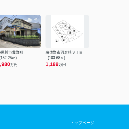
寝屋川市豊野町
泉佐野市羽倉崎３丁目
 (152.25㎡)
- (103.68㎡)
,980
1,188
万円
万円
トップページ