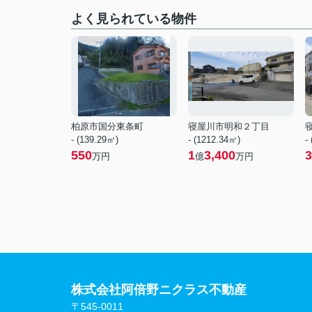
よく見られている物件
柏原市国分東条町
寝屋川市明和２丁目
- (139.29㎡)
- (1212.34㎡)
-
550
1
3,400
3
万円
億
万円
株式会社阿倍野ニクラス不動産
〒545-0011