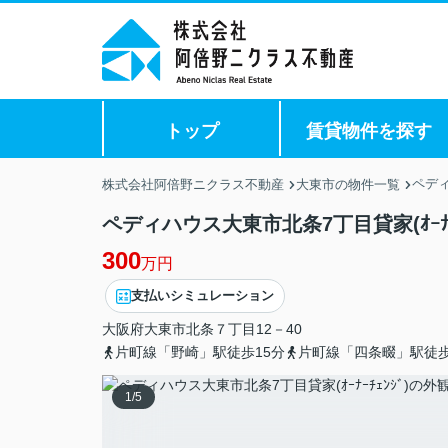
トップ
賃貸物件を探す
ペディ
株式会社阿倍野ニクラス不動産
大東市の物件一覧
ペディハウス大東市北条7丁目貸家(ｵｰﾅｰﾁｪ
300
万円
支払いシミュレーション
大阪府
大東市
北条
７丁目12－40
片町線「野崎」駅徒歩15分
片町線「四条畷」駅徒歩
1
/
5