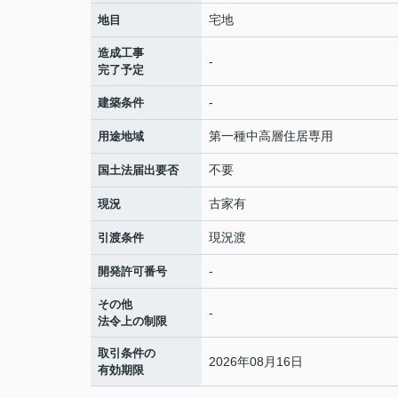
宅地
地目
造成工事
-
完了予定
-
建築条件
第一種中高層住居専用
用途地域
不要
国土法届出要否
古家有
現況
現況渡
引渡条件
-
開発許可番号
その他
-
法令上の制限
取引条件の
2026年08月16日
有効期限