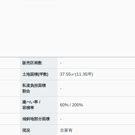
-
販売区画数
37.55㎡(11.35坪)
土地面積(坪数)
私道負担面積
-
割合
建ぺい率 /
60% / 200%
容積率
-
傾斜地部分面積
古家有
現況