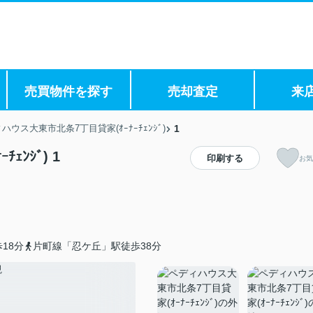
売買物件を探す
売却査定
来
ハウス大東市北条7丁目貸家(ｵｰﾅｰﾁｪﾝｼﾞ)
1
ﾝｼﾞ) 1
印刷する
お気
18分
片町線「忍ケ丘」駅徒歩38分