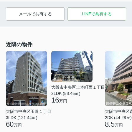
メールで共有する
LINEで共有する
近隣の物件
大阪市中央区上本町西１丁目
2LDK (58.45㎡)
16
万円
大阪市中央区玉造１丁目
大阪市中央区
3LDK (121.44㎡)
2DK (44.28㎡)
60
8.5
万円
万円