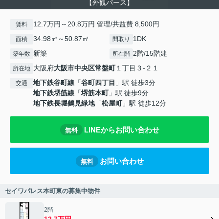
【外観パース】
12.7万円～20.8万円 管理/共益費 8,500円
賃料
34.98㎡～50.87㎡
1DK
面積
間取り
新築
2階/15階建
築年数
所在階
大阪府
大阪市中央区
常盤町
１丁目３-２１
所在地
地下鉄谷町線
「
谷町四丁目
」駅 徒歩3分
交通
地下鉄堺筋線
「
堺筋本町
」駅 徒歩9分
地下鉄長堀鶴見緑地
「
松屋町
」駅 徒歩12分
LINEからお問い合わせ
無料
お問い合わせ
無料
セイワパレス本町東の募集中物件
2階
12.7万円