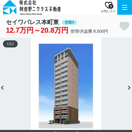
0
お気に入り
セイワパレス本町東
空室4
12.7万円～20.8万円
管理/共益費 8,500円
1
/
12