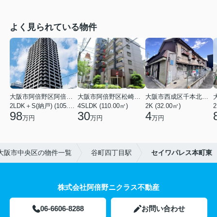
よく見られている物件
大阪市阿倍野区阿倍野筋１丁目
大阪市阿倍野区松崎町３丁目
大阪市西成区千本北２丁目
2LDK＋S(納戸) (105.43㎡)
4SLDK (110.00㎡)
2K (32.00㎡)
2
98
30
4
万円
万円
万円
大阪市中央区の物件一覧
谷町四丁目駅
セイワパレス本町東
株式会社阿倍野ニクラス不動産
06-6606-8288
お問い合わせ