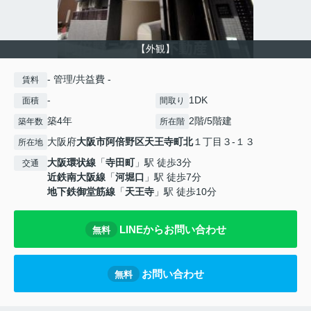
【外観】
- 管理/共益費 -
賃料
-
1DK
面積
間取り
築4年
2階/5階建
築年数
所在階
大阪府
大阪市阿倍野区
天王寺町北
１丁目３-１３
所在地
大阪環状線
「
寺田町
」駅 徒歩3分
交通
近鉄南大阪線
「
河堀口
」駅 徒歩7分
地下鉄御堂筋線
「
天王寺
」駅 徒歩10分
LINEからお問い合わせ
無料
お問い合わせ
無料