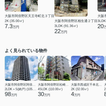
大阪市阿倍野区天王寺町北３丁目
大阪
2K (35.00㎡)
3LDK
大阪市阿倍野区相生通２丁目
7.3
20
3LDK (91.36㎡)
万円
22
万円
よく見られている物件
大阪市阿倍野区阿倍野筋１丁目
大阪市阿倍野区松崎町３丁目
大阪市西成区千本北２丁目
2LDK＋S(納戸) (105.43㎡)
4SLDK (110.00㎡)
2K (32.00㎡)
2
98
30
4
万円
万円
万円