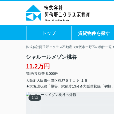
トップ
賃貸物件を探す
株式会社阿倍野ニクラス不動産
大阪市生野区の物件一覧
シャルールメゾン桃谷
11.2万円
管理/共益費 8,000円
大阪府
大阪市生野区
桃谷
５丁目９-１８
大阪環状線「桃谷」駅徒歩13分
大阪環状線「鶴橋」
1
/
13