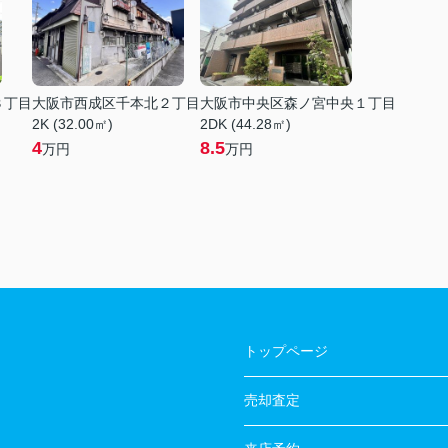
３丁目
大阪市西成区千本北２丁目
大阪市中央区森ノ宮中央１丁目
2K (32.00㎡)
2DK (44.28㎡)
4
8.5
万円
万円
トップページ
売却査定