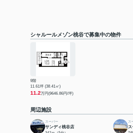
シャルールメゾン桃谷で募集中の物件
9階
11.61坪 (38.41㎡)
11.2
万円(9646.86円/坪)
周辺施設
スーパー
ス
サンディ桃谷店
ス
342ｍ（5分）
7