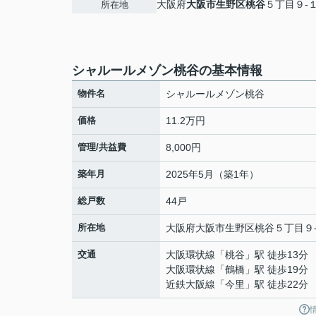
大阪府
大阪市生野区
桃谷
５丁目９-
所在地
シャルールメゾン桃谷の基本情報
物件名
シャルールメゾン桃谷
価格
11.2万円
管理/共益費
8,000円
築年月
2025年5月（築1年）
総戸数
44戸
所在地
大阪府
大阪市生野区
桃谷
５丁目９
交通
大阪環状線
「
桃谷
」駅 徒歩13分
大阪環状線
「
鶴橋
」駅 徒歩19分
近鉄大阪線
「
今里
」駅 徒歩22分