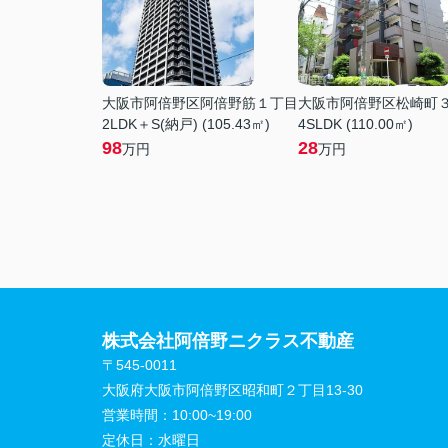
大阪市阿倍野区阿倍野筋１丁目
大阪市阿倍野区松崎町
2LDK＋S(納戸) (105.43㎡)
4SLDK (110.00㎡)
98
28
万円
万円
株式会社阿倍野ニクラス不動産
〒545-0011
大阪府大阪市阿倍野区昭和町２丁目13-30
営業時間：
10:00~19:00
定休日：
水曜日