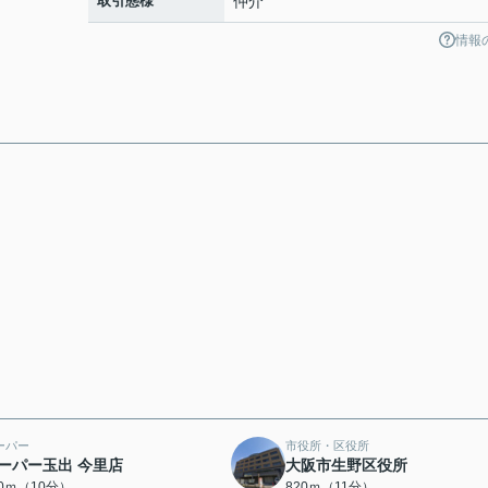
取引態様
仲介
情報
ーパー
市役所・区役所
ーパー玉出 今里店
大阪市生野区役所
40ｍ（10分）
820ｍ（11分）