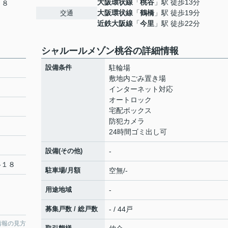
大阪環状線
「
桃谷
」駅 徒歩13分
１８
大阪環状線
「
鶴橋
」駅 徒歩19分
交通
近鉄大阪線
「
今里
」駅 徒歩22分
シャルールメゾン桃谷の詳細情報
設備条件
駐輪場
敷地内ごみ置き場
インターネット対応
オートロック
宅配ボックス
防犯カメラ
24時間ゴミ出し可
設備(その他)
-
-１８
駐車場/月額
空無/-
用途地域
-
募集戸数 / 総戸数
- / 44戸
情報の見方