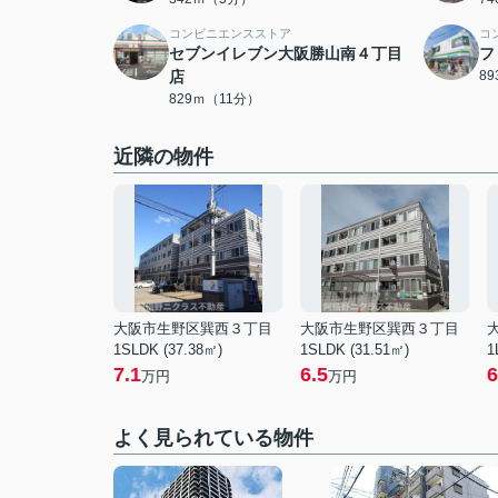
コンビニエンスストア
コ
セブンイレブン大阪勝山南４丁目
フ
店
8
829ｍ（11分）
近隣の物件
大阪市生野区巽西３丁目
大阪市生野区巽西３丁目
1SLDK (37.38㎡)
1SLDK (31.51㎡)
1
7.1
6.5
6
万円
万円
よく見られている物件