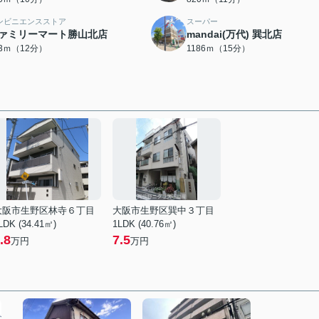
ンビニエンスストア
スーパー
ァミリーマート勝山北店
mandai(万代) 巽北店
93ｍ（12分）
1186ｍ（15分）
大阪市生野区林寺６丁目
大阪市生野区巽中３丁目
LDK (34.41㎡)
1LDK (40.76㎡)
.8
7.5
万円
万円