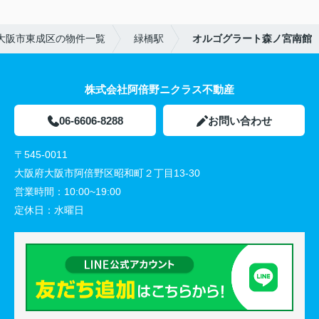
大阪市東成区の物件一覧
緑橋駅
オルゴグラート森ノ宮南館
株式会社阿倍野ニクラス不動産
06-6606-8288
お問い合わせ
〒545-0011
大阪府大阪市阿倍野区昭和町２丁目13-30
営業時間：
10:00~19:00
定休日：
水曜日