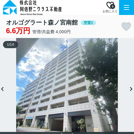
0
お気に入り
オルゴグラート森ノ宮南館
空室1
6.6万円
管理/共益費 4,000円
1
/
14