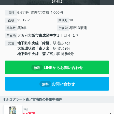
【外観】
6.6万円 管理/共益費 4,000円
賃料
25.12㎡
1K
面積
間取り
築9年
3階/13階建
築年数
所在階
大阪府
大阪市東成区
中本
１丁目４-１７
所在地
地下鉄中央線
「
緑橋
」駅 徒歩4分
交通
大阪環状線
「
森ノ宮
」駅 徒歩9分
地下鉄中央線
「
森ノ宮
」駅 徒歩9分
LINEからお問い合わせ
無料
お問い合わせ
無料
オルゴグラート森ノ宮南館の募集中物件
3階
6.6万円