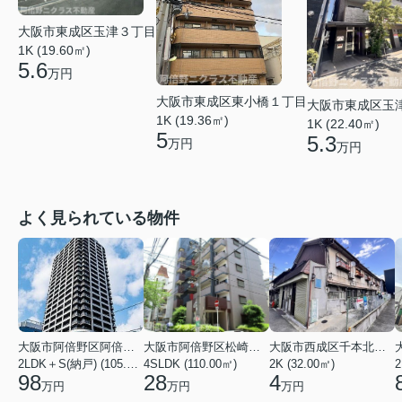
大阪市東成区玉津３丁目
1K (19.60㎡)
5.6
万円
大阪市東成区東小橋１丁目
大阪市東成区玉
1K (19.36㎡)
1K (22.40㎡)
5
5.3
万円
万円
よく見られている物件
大阪市阿倍野区阿倍野筋１丁目
大阪市阿倍野区松崎町３丁目
大阪市西成区千本北２丁目
2LDK＋S(納戸) (105.43㎡)
4SLDK (110.00㎡)
2K (32.00㎡)
2
98
28
4
万円
万円
万円