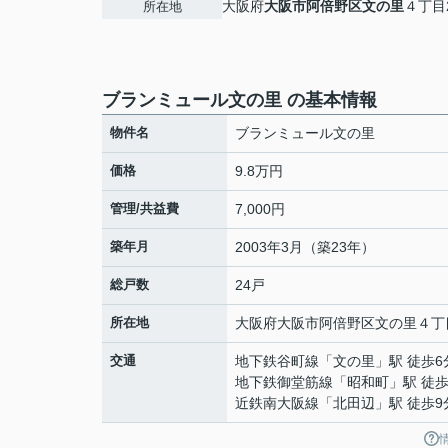
大阪府
大阪市阿倍野区
文の里
４丁目2
所在地
ブランミュール文の里 の基本情報
物件名
ブランミュール文の里
価格
9.8万円
管理/共益費
7,000円
築年月
2003年3月（築23年）
総戸数
24戸
所在地
大阪府
大阪市阿倍野区
文の里
４丁目
交通
地下鉄谷町線
「
文の里
」駅 徒歩6
地下鉄御堂筋線
「
昭和町
」駅 徒歩
近鉄南大阪線
「
北田辺
」駅 徒歩9