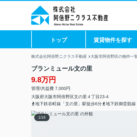
トップ
賃貸物件を探す
株式会社阿倍野ニクラス不動産
大阪市阿倍野区の物件一
ブランミュール文の里
9.8万円
管理/共益費 7,000円
大阪府
大阪市阿倍野区
文の里
４丁目23-4
地下鉄谷町線「文の里」駅徒歩6分
地下鉄御堂筋線
1
/
18