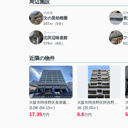
周辺施設
幼稚園
幼
文の里幼稚園
長
347ｍ（5分）
5
スーパー
ス
北田辺味道館
フ
579ｍ（8分）
6
近隣の物件
大阪市阿倍野区美章園１丁目
大阪市阿倍野区阿倍野筋５丁目
2LDK (54.13㎡)
1K (20.00㎡)
1
17.35
6.6
5
万円
万円