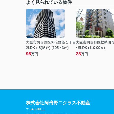
よく見られている物件
大阪市阿倍野区阿倍野筋１丁目
大阪市阿倍野区松崎町
2LDK＋S(納戸) (105.43㎡)
4SLDK (110.00㎡)
98
28
万円
万円
株式会社阿倍野ニクラス不動産
〒545-0011