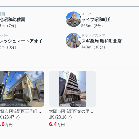
稚園
スーパー
池昭和幼稚園
ライフ昭和町店
53ｍ（7分）
563ｍ（8分）
ーパー
ドラッグストア
レッシュマートアオイ
スギ薬局 昭和町北店
22ｍ（8分）
740ｍ（10分）
大阪市阿倍野区王子町３丁目
大阪市阿倍野区文の里４丁目
K (23.47㎡)
1K (23.18㎡)
.6
6.4
万円
万円