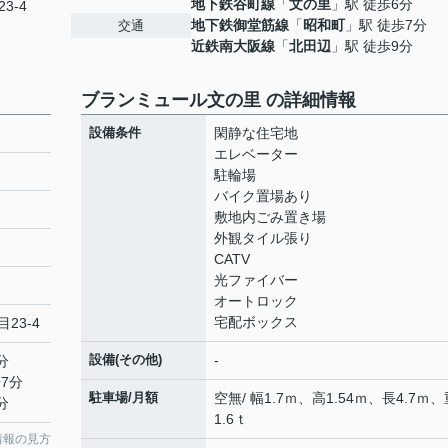
地下鉄谷町線
「
文の里
」駅 徒歩6分
3-4
地下鉄御堂筋線
「
昭和町
」駅 徒歩7分
交通
近鉄南大阪線
「
北田辺
」駅 徒歩9分
ブランミュール文の里 の詳細情報
設備条件
閑静な住宅地
エレベーター
駐輪場
バイク置場あり
敷地内ごみ置き場
外観タイル張り
CATV
光ファイバー
オートロック
宅配ボックス
23-4
設備(その他)
-
分
7分
駐車場/月額
空無/ 幅1.7ｍ、高1.54ｍ、長4.7ｍ、
分
1.6ｔ
情報の見方