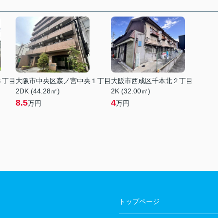
３丁目
大阪市中央区森ノ宮中央１丁目
大阪市西成区千本北２丁目
2DK (44.28㎡)
2K (32.00㎡)
8.5
4
万円
万円
トップページ