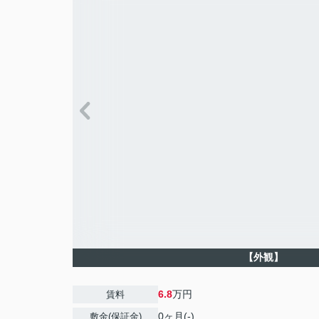
【外観】
6.8
万円
賃料
0ヶ月(-)
敷金(保証金)