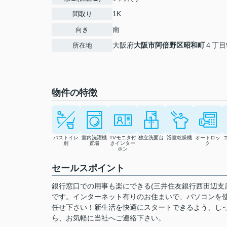
1K
間取り
南
向き
大阪府
大阪市阿倍野区
昭和町
４丁目9
所在地
物件の特徴
バストイレ
室内洗濯機
TVモニタ付
独立洗面台
浴室乾燥機
オートロッ
別
置場
きインター
ク
ホン
セールスポイント
銀行窓口での用事も楽にできる(三井住友銀行西田辺支
です。インターネット有りのお住まいで、パソコンを
任せ下さい！新生活を快適にスタートできるよう、し
ら、お気軽に当社へご連絡下さい。