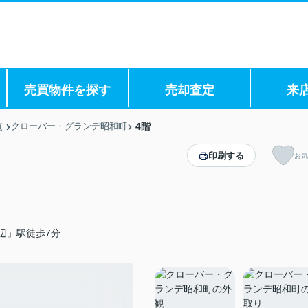
売買物件を探す
売却査定
来
クローバー・グランデ昭和町
4階
覧
印刷する
お気
辺」駅徒歩7分