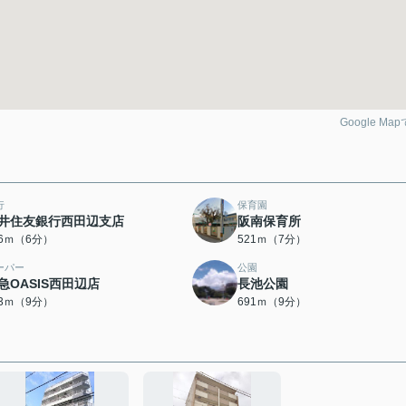
Google Ma
行
保育園
井住友銀行西田辺支店
阪南保育所
76ｍ（6分）
521ｍ（7分）
ーパー
公園
急OASIS西田辺店
長池公園
83ｍ（9分）
691ｍ（9分）