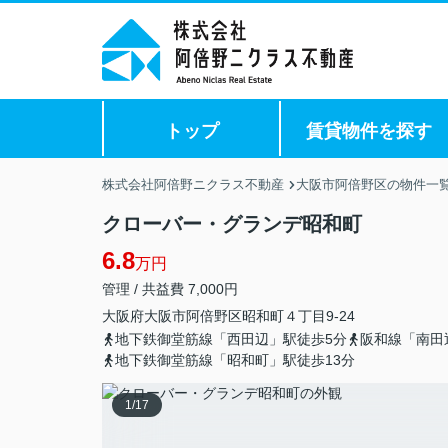
トップ
賃貸物件を探す
株式会社阿倍野ニクラス不動産
大阪市阿倍野区の物件一
クローバー・グランデ昭和町
6.8
万円
管理 / 共益費 7,000円
大阪府
大阪市阿倍野区
昭和町
４丁目9-24
地下鉄御堂筋線「西田辺」駅徒歩5分
阪和線「南田
地下鉄御堂筋線「昭和町」駅徒歩13分
1
/
17