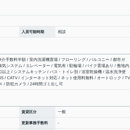
相談
入居可能時期
 仲介手数料半額 / 室内洗濯機置場 / フローリング / バルコニー / 都市ガ
時間換気システム / エレベーター / 電気有 / 駐輪場 / バイク置場あり / 敷地
口以上 / システムキッチン / バス・トイレ別 / 浴室乾燥機 / 温水洗浄便
/ BS / CATV / インターネット対応 / ネット使用料無料 / オートロック / T
 / 防犯カメラ / 24時間ゴミ出し可
一般
賃貸区分
-
更新事務手数料