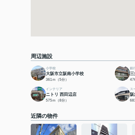
周辺施設
小学校
銀
大阪市立阪南小学校
三
361ｍ（5分）
4
インテリア
ス
ニトリ 西田辺店
阪
575ｍ（8分）
6
近隣の物件