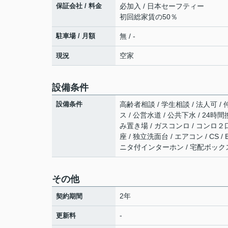
保証会社 / 料金
必加入 / 日本セーフティー
初回総家賃の50％
駐車場 / 月額
無 / -
空家
現況
設備条件
設備条件
高齢者相談 / 学生相談 / 法人可 /
ス / 公営水道 / 公共下水 / 24
み置き場 / ガスコンロ / コンロ２
座 / 独立洗面台 / エアコン / CS 
ニタ付インターホン / 宅配ボックス
その他
2年
契約期間
-
更新料