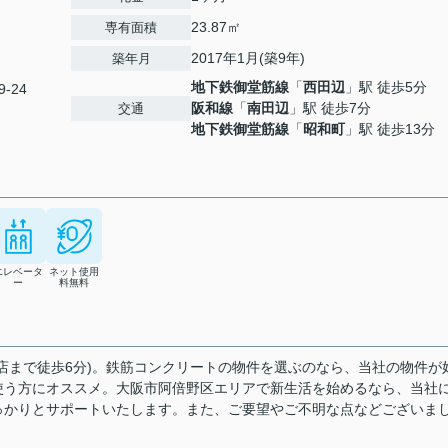
23.87㎡
専有面積
2017年1月(築9年)
築年月
地下鉄御堂筋線
「
西田辺
」駅 徒歩5分
-24
阪和線
「
南田辺
」駅 徒歩7分
交通
地下鉄御堂筋線
「
昭和町
」駅 徒歩13分
エレベータ
ネット使用
ー
料無料
店まで徒歩6分)。鉄筋コンクリートの物件を選ぶのなら、当社の物件が
使う方にオススメ。大阪市阿倍野区エリアで新生活を始めるなら、当社
っかりとサポートいたします。また、ご要望やご不明な点などございま