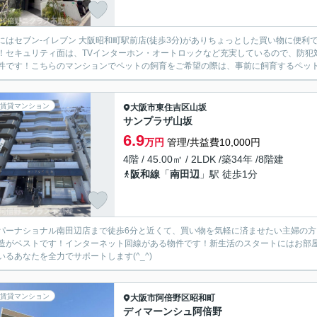
にはセブン-イレブン 大阪昭和町駅前店(徒歩3分)がありちょっとした買い物に便
！セキュリティ面は、TVインターホン・オートロックなど充実しているので、防犯
件です！こちらのマンションでペットの飼育をご希望の際は、事前に飼育するペットの
賃貸マンション
大阪市東住吉区
山坂
サンプラザ山坂
6.9
万円
管理/共益費10,000円
4階 / 45.00㎡ / 2LDK /築34年 /8階建
阪和線
「
南田辺
」駅 徒歩1分
パーナショナル南田辺店まで徒歩6分と近くて、買い物を気軽に済ませたい主婦の
造がベストです！インターネット回線がある物件です！新生活のスタートにはお部
いるあなたを全力でサポートします(^_^)
賃貸マンション
大阪市阿倍野区
昭和町
ディマーンシュ阿倍野