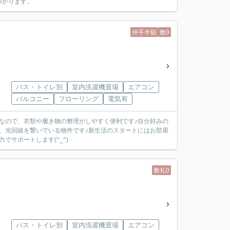
つかります。
仲手半額
敷0
バス・トイレ別
室内洗濯機置場
エアコン
バルコニー
フローリング
電気有
なので、衣類や履き物の整理がしやすく便利です♪自分好みの
、光回線を繋いでいる物件です♪新生活のスタートにはお部屋
サポートします(^_^)
敷礼0
バス・トイレ別
室内洗濯機置場
エアコン