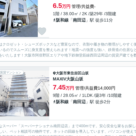
6.5
万円
管理/共益費-
1階 / 38.00㎡ / 2K /築29年 /3階建
阪和線
「
南田辺
」駅 徒歩11分
はクロゼット・シューズボックスなど豊富なので、衣類や履き物の整理がしやすく
いるのでスムーズに身支度を整えられます！地震への強度も強い、鉄骨造の住居な
をいたします！大阪市阿倍野区エリアや地下鉄御堂筋線西田辺周辺の賃貸戸建てを数多
賃貸マンション
大阪市東住吉区
山坂
MAXIV大阪山坂
7.45
万円
管理/共益費14,000円
9階 / 28.05㎡ / 1LDK /築3年 /10階建
阪和線
「
南田辺
」駅 徒歩2分
なスーパー「スーパーナショナル南田辺店」まで400mです。安心安全な家をお探
しい、ペット相談可の物件です。ネットの回線を導入しています、パソコンが使え