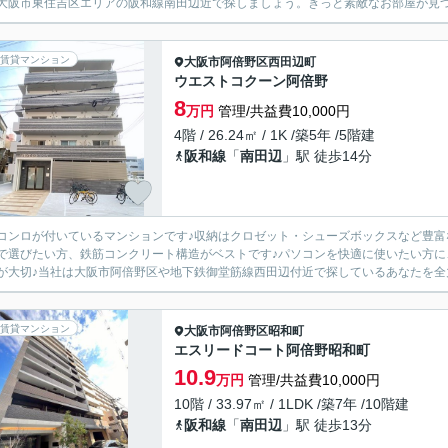
大阪市東住吉区エリアの阪和線南田辺近で探しましょう。きっと素敵なお部屋が見
賃貸マンション
大阪市阿倍野区
西田辺町
ウエストコクーン阿倍野
8
万円
管理/共益費10,000円
4階 / 26.24㎡ / 1K /築5年 /5階建
阪和線
「
南田辺
」駅 徒歩14分
コンロが付いているマンションです♪収納はクロゼット・シューズボックスなど豊富
で選びたい方、鉄筋コンクリート構造がベストです♪パソコンを快適に使いたい方に
が大切♪当社は大阪市阿倍野区や地下鉄御堂筋線西田辺付近で探しているあなたを全力で
賃貸マンション
大阪市阿倍野区
昭和町
エスリードコート阿倍野昭和町
10.9
万円
管理/共益費10,000円
10階 / 33.97㎡ / 1LDK /築7年 /10階建
阪和線
「
南田辺
」駅 徒歩13分