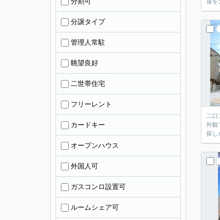
分割可
屋を
分譲タイプ
管理人常駐
眺望良好
二世帯住宅
フリーレント
二口
カードキー
外観
探し
オープンハウス
外国人可
ガスコンロ設置可
ルームシェア可