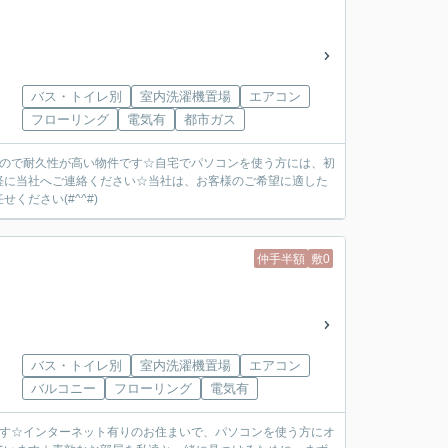
バス・トイレ別
室内洗濯機置場
エアコン
フローリング
電気有
都市ガス
なので耐久性が高い物件です☆自宅でパソコンを使う方には、初
軽に当社へご連絡ください☆当社は、お客様のご希望に適した
ださい(#^^#)
仲手半額
敷0
バス・トイレ別
室内洗濯機置場
エアコン
バルコニー
フローリング
電気有
です☆インターネット有りのお住まいで、パソコンを使う方にオ