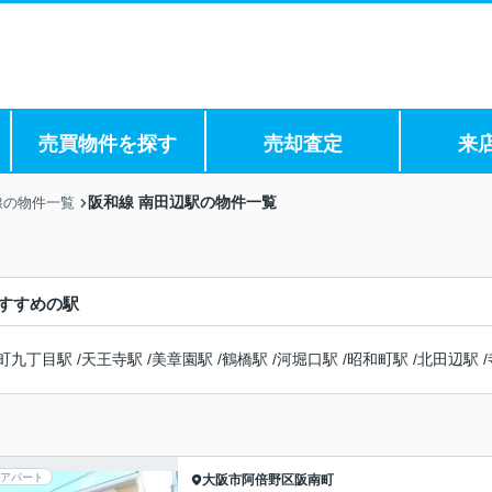
売買物件を探す
売却査定
来
阪和線 南田辺駅の物件一覧
線の物件一覧
すすめの駅
町九丁目駅
/
天王寺駅
/
美章園駅
/
鶴橋駅
/
河堀口駅
/
昭和町駅
/
北田辺駅
/
アパート
大阪市阿倍野区
阪南町