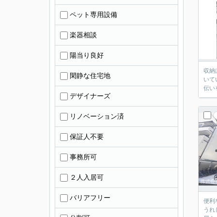
ペット専用設備
楽器相談
陽当り良好
収納
閑静な住宅地
いて
伝い
デザイナーズ
リノベーション済
保証人不要
事務所可
２人入居可
バリアフリー
便利
うれ