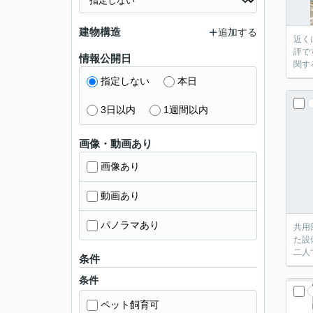
建物構造
追加する
近く
評で
情報公開日
関す
指定しない
本日
3日以内
1週間以内
画像・動画あり
画像あり
動画あり
パノラマあり
共用
た設
二人
条件
条件
ペット飼育可