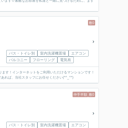
ています☆素敵なお部屋を私達と一緒に見つけるために、まず
敷0
バス・トイレ別
室内洗濯機置場
エアコン
バルコニー
フローリング
電気有
あります！インターネットをご利用いただけるマンションです！
ば、当社スタッフにお任せください(*^_^*)
仲手半額
敷0
バス・トイレ別
室内洗濯機置場
エアコン