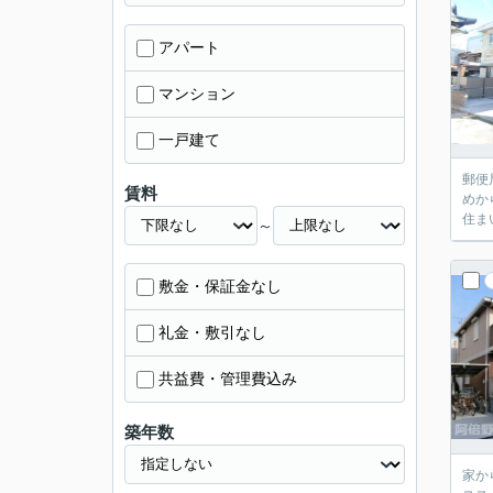
アパート
マンション
一戸建て
郵便
賃料
めか
住ま
～
敷金・保証金なし
礼金・敷引なし
共益費・管理費込み
築年数
家か