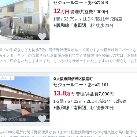
セジュールコートあべのＳＲ
12
万円
管理/共益費7,000円
1階 / 53.75㎡ / 1LDK /築11年 /2階建
阪和線
「
南田辺
」駅 徒歩21分
局での手続きなども徒歩7分に阿倍野郵便局があって楽ですよ☆軽量鉄骨アパート
らインターネットの設置されたお部屋が便利です☆賃貸住宅をお探しの方は、お気
いのご紹介をいたします☆また、しっかりとサポートいたしますのでご安心してお任せく
アパート
大阪市阿倍野区
阪南町
セジュールコートあべの 101
13.8
万円
管理/共益費7,000円
1-2階 / 67.22㎡ / 2LDK /築14年 /2階建
阪和線
「
南田辺
」駅 徒歩20分
ら493mの場所に阿倍野郵便局があります☆軽量鉄骨物件なので耐久性が高い物件