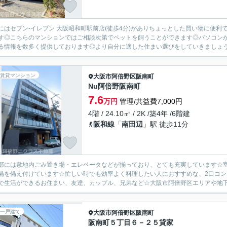
にはセブン-イレブン 大阪昭和町駅前店(徒歩4分)がありちょっとした買い物に便
す◎こちらのマンションではご相談次第でペットを飼うことができます◎パソコン
る情報を数多く提供しております◎より自分に適した住まい選びをしていきましょう◎私
賃貸マンション
大阪市阿倍野区
阪南町
Nu阿倍野阪南町
7.6
万円
管理/共益費7,000円
4階 / 24.10㎡ / 2K /築4年 /6階建
阪和線
「
南田辺
」駅 徒歩11分
部には敷地内ごみ置き場・エレベータなどが揃っており、とても充実しています☆
備を備え付けています☆忙しい時でも効率よく料理したい人におすすめな、2口コン
で生活ができるお住まい、友達、カップル、兄弟など☆大阪市阿倍野区エリアや地下
一戸建て
大阪市阿倍野区
阪南町
阪南町５丁目６－２５貸家