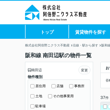
トップ
賃貸物件を探す
株式会社阿倍野ニクラス不動産
沿線・駅から探す
阪和
阪和線 南田辺駅の物件一覧
お
南田辺
変更
物件種別
谷
居住用
店舗
事務所
土地
その他事業用
37
件
駐車場