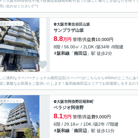
メ☆大阪市阿倍野区や地下鉄御堂筋線昭和町付近での楽しい暮らしがあなたを待っ
問い合わせください(^^)
賃貸マンション
大阪市東住吉区
山坂
サンプラザ山坂
8.8
万円
管理/共益費10,000円
8階 / 56.00㎡ / 2LDK /築34年 /8階建
阪和線
「
南田辺
」駅 徒歩2分
しに便利なスーパーナショナル南田辺店(スーパー)がこちらから440mのところに
様に素敵なお部屋をご提供いたします！阪和線南田辺エリアでお部屋探しをするのであれ
賃貸マンション
大阪市阿倍野区
昭和町
ベラジオ阿倍野
8.1
万円
管理/共益費9,000円
6階 / 29.18㎡ / 1DK /築2年 /7階建
阪和線
「
南田辺
」駅 徒歩11分