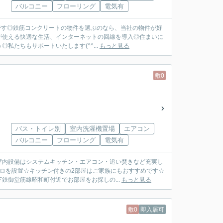
バルコニー
フローリング
電気有
利です◎鉄筋コンクリートの物件を選ぶのなら、当社の物件が好
が使える快適な生活、インターネットの回線を導入◎住まいに
たちもサポートいたします(^^...
もっと見る
敷0
バス・トイレ別
室内洗濯機置場
エアコン
バルコニー
フローリング
電気有
室内設備はシステムキッチン・エアコン・追い焚きなど充実し
ロを設置☆キッチン付きの2部屋はご家族にもおすすめです☆
鉄御堂筋線昭和町付近でお部屋をお探しの...
もっと見る
敷0
即入居可