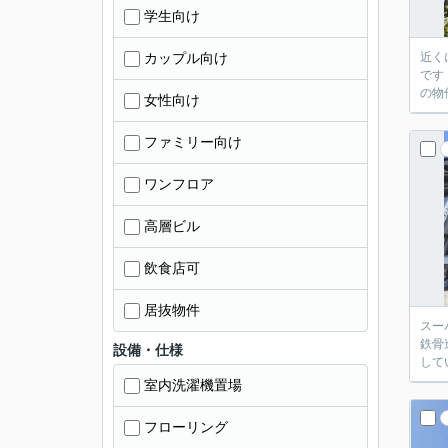
学生向け
カップル向け
近く
です
の物
女性向け
ファミリー向け
ワンフロア
高層ビル
飲食店可
居抜物件
スー
鉄骨
設備・仕様
して
室内洗濯機置場
フローリング