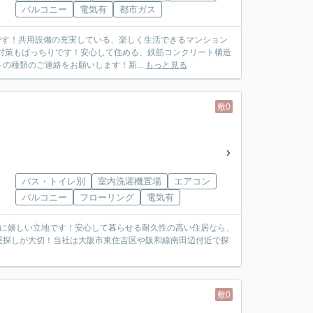
バルコニー
電気有
都市ガス
利です！共用設備の充実している、楽しく生活できるマンション
対策もばっちりです！安心して住める、鉄筋コンクリート構造
種類のご連絡をお願いします！新...
もっと見る
敷0
バス・トイレ別
室内洗濯機置場
エアコン
バルコニー
フローリング
電気有
方に嬉しい立地です！安心して暮らせる耐久性の高い住居なら、
屋探しが大切！当社は大阪市東住吉区や阪和線南田辺付近で探
敷0