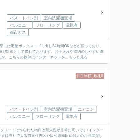
バス・トイレ別
室内洗濯機置場
バルコニー
フローリング
電気有
都市ガス
部には宅配ボックス・ゴミ出し24時間OKなどが揃っており、
防犯対策として優れております。お手入れや収納のしやすい洗
。こちらの物件はインターネットを...
もっと見る
仲手半額
敷礼0
バス・トイレ別
室内洗濯機置場
エアコン
バルコニー
フローリング
電気有
ンクリートで作られた物件は耐火性が非常に高いです♪インター
まずは当社で大阪市東住吉区や阪和線南田辺付近のお部屋探し