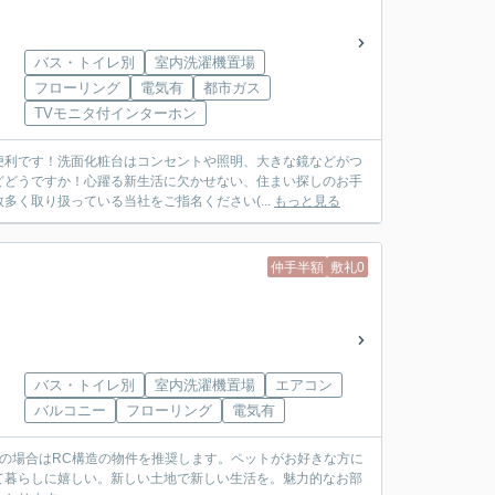
バス・トイレ別
室内洗濯機置場
フローリング
電気有
都市ガス
TVモニタ付インターホン
便利です！洗面化粧台はコンセントや照明、大きな鏡などがつ
どどうですか！心躍る新生活に欠かせない、住まい探しのお手
く取り扱っている当社をご指名ください(...
もっと見る
仲手半額
敷礼0
バス・トイレ別
室内洗濯機置場
エアコン
バルコニー
フローリング
電気有
しの場合はRC構造の物件を推奨します。ペットがお好きな方に
て暮らしに嬉しい。新しい土地で新しい生活を。魅力的なお部