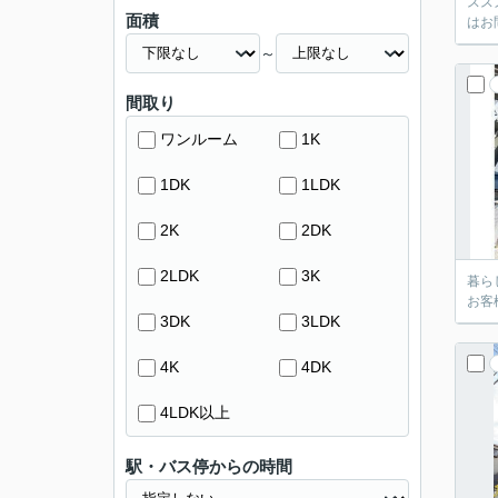
スス
面積
はお
～
間取り
ワンルーム
1K
1DK
1LDK
2K
2DK
2LDK
3K
暮ら
お客
3DK
3LDK
4K
4DK
4LDK以上
駅・バス停からの時間