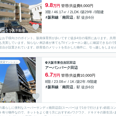
9.8
万円
管理/共益費8,000円
3階 / 46.17㎡ / 2LDK /築29年 /3階建
阪和線
「
南田辺
」駅 徒歩6分
なお子様向けのポイント。阪南保育所が歩いてすぐ徒歩4分の場所にあります。共用
も充実しています。知らない来訪者が来てもTVインターホン越しに確認できるので
粧台が設置されています。鉄骨造のメリットを生かした物件に、引っ越しをしませんか
賃貸マンション
大阪市東住吉区
田辺
アーバンパーク田辺
6.7
万円
管理/共益費10,000円
8階 / 23.08㎡ / 1K /築2年 /9階建
阪和線
「
南田辺
」駅 徒歩6分
の暮らしに便利なスーパーサンディ南田辺店(スーパー)まで1分で行けます♪鉄筋コ
ト有り物件なので、ネットをよく使う方におすすめ♪ワクワク、ドキドキの新生活♪