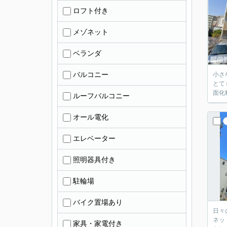
ロフト付き
メゾネット
ベランダ
バルコニー
小さ
とて
面化
ルーフバルコニー
オール電化
エレベーター
照明器具付き
駐輪場
バイク置場あり
日々
ネッ
家具・家電付き