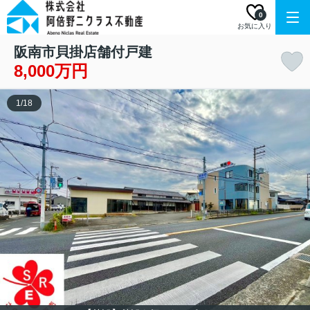
0
お気に入り
阪南市貝掛店舗付戸建
8,000万円
1
/
18