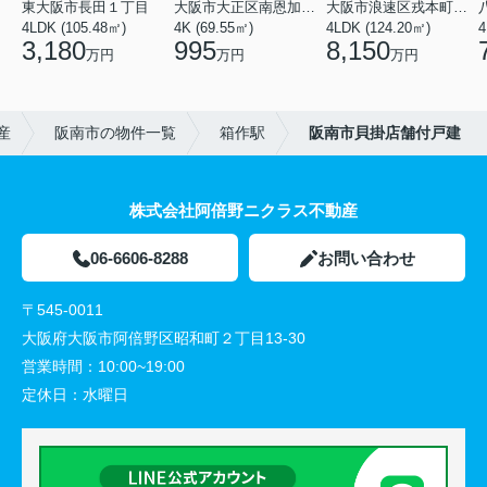
東大阪市長田１丁目
大阪市大正区南恩加島６丁目
大阪市浪速区戎本町２丁目
4LDK (105.48㎡)
4K (69.55㎡)
4LDK (124.20㎡)
4
3,180
995
8,150
万円
万円
万円
産
阪南市の物件一覧
箱作駅
阪南市貝掛店舗付戸建
株式会社阿倍野ニクラス不動産
06-6606-8288
お問い合わせ
〒545-0011
大阪府大阪市阿倍野区昭和町２丁目13-30
営業時間：
10:00~19:00
定休日：
水曜日