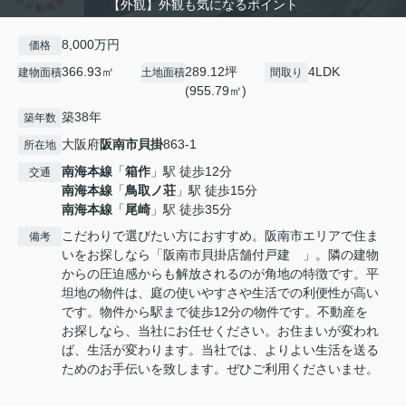
【外観】外観も気になるポイント
8,000万円
価格
366.93㎡
289.12坪
4LDK
建物面積
土地面積
間取り
(955.79㎡)
築38年
築年数
大阪府
阪南市
貝掛
863-1
所在地
南海本線
「
箱作
」駅 徒歩12分
交通
南海本線
「
鳥取ノ荘
」駅 徒歩15分
南海本線
「
尾崎
」駅 徒歩35分
こだわりで選びたい方におすすめ。阪南市エリアで住ま
備考
いをお探しなら「阪南市貝掛店舗付戸建 」。隣の建物
からの圧迫感からも解放されるのが角地の特徴です。平
坦地の物件は、庭の使いやすさや生活での利便性が高い
です。物件から駅まで徒歩12分の物件です。不動産を
お探しなら、当社にお任せください。お住まいが変われ
ば、生活が変わります。当社では、よりよい生活を送る
ためのお手伝いを致します。ぜひご利用くださいませ。