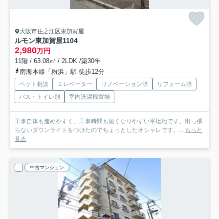
大阪市住之江区東加賀屋
ルモン東加賀屋
1104
2,980
万円
11階 / 63.08㎡ / 2LDK /築30年
南海本線「粉浜」駅 徒歩12分
ペット相談
エレベーター
リノベーション済
リフォーム済
バス・トイレ別
室内洗濯機置場
工事自体も進めやすく、工事時間も短くなりやすい平坦地です。出っ張
らないダウンライトをつけたのでちょっとしたオシャレです。...
もっと
見る
中古マンション