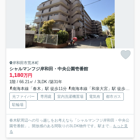
岸和田市荒木町
シャルマンフジ岸和田・中央公園壱番館
1,180
万円
1階 / 66.21㎡ / 3LDK /築31年
南海本線「春木」駅 徒歩11分
南海本線「和泉大宮」駅 徒歩18分
光ファイバー
専用庭
室内洗濯機置場
電気有
都市ガス
駐輪場
春木駅周辺への引っ越しをお考えなら「シャルマンフジ岸和田・中央公
園壱番館」。開放感のある間取りの3LDK物件です。駅まで...
もっと見
る