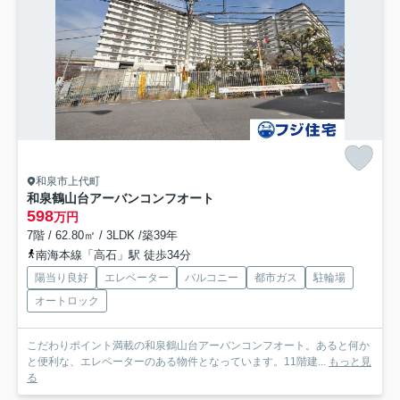
和泉市上代町
和泉鶴山台アーバンコンフオート
598
万円
7階 / 62.80㎡ / 3LDK /築39年
南海本線「高石」駅 徒歩34分
陽当り良好
エレベーター
バルコニー
都市ガス
駐輪場
オートロック
こだわりポイント満載の和泉鶴山台アーバンコンフオート。あると何か
と便利な、エレベーターのある物件となっています。11階建...
もっと見
る