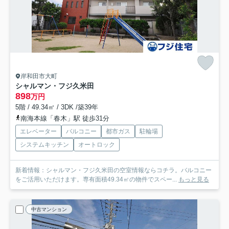
岸和田市大町
シャルマン・フジ久米田
898
万円
5階 / 49.34㎡ / 3DK /築39年
南海本線「春木」駅 徒歩31分
エレベーター
バルコニー
都市ガス
駐輪場
システムキッチン
オートロック
新着情報：シャルマン・フジ久米田の空室情報ならコチラ。バルコニー
をご活用いただけます。専有面積49.34㎡の物件でスペー...
もっと見る
中古マンション