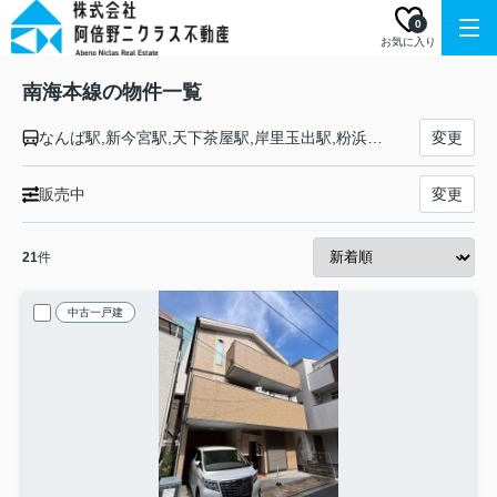
0
お気に入り
南海本線の物件一覧
なんば駅,新今宮駅,天下茶屋駅,岸里玉出駅,粉浜駅,住吉大社駅,住ノ江駅,七道駅,堺駅,湊駅,石津川駅,諏訪ノ森駅,浜寺公園駅,東羽衣駅,高石駅,北助松駅,松ノ浜駅,泉大津駅,忠岡駅,春木駅,和泉大宮駅,岸和田駅,蛸地蔵駅,貝塚駅,二色浜駅,鶴原駅,井原里駅,泉佐野駅,羽倉崎駅,吉見ノ里駅,岡田浦駅,樽井駅,尾崎駅,鳥取ノ荘駅,箱作駅,淡輪駅,みさき公園駅,孝子駅,和歌山大学前駅,紀ノ川駅,和歌山市駅
変更
販売中
変更
21
件
中古一戸建