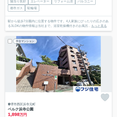
陽当り良好
エレベーター
リフォーム済
バルコニー
都市ガス
駐輪場
駅から徒歩7分圏内に位置する物件です。4人家族にぴったりの広さのあ
る3LDKの物件情報は当社まで。浴室乾燥機付きのお風呂...
もっと見る
中古マンション
堺市西区浜寺元町
ベルク浜寺公園
1,898
万円