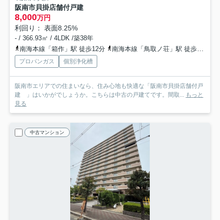
阪南市貝掛店舗付戸建
8,000
万円
利回り： 表面8.25%
- / 366.93㎡ / 4LDK /築38年
南海本線「箱作」駅 徒歩12分
南海本線「鳥取ノ荘」駅 徒歩15分
プロパンガス
個別浄化槽
阪南市エリアでの住まいなら、住み心地も快適な「阪南市貝掛店舗付戸
建 」はいかがでしょうか。こちらは中古の戸建てです。間取...
もっと
見る
中古マンション