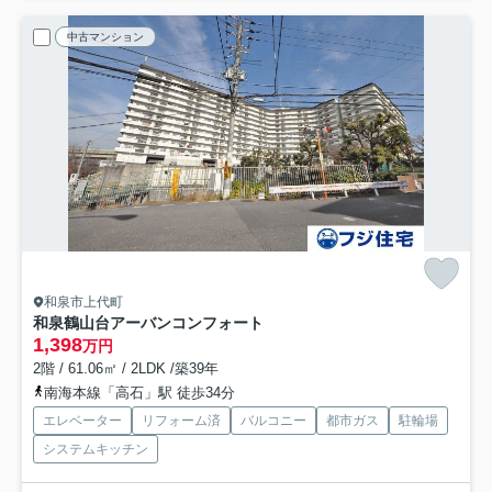
中古マンション
和泉市上代町
和泉鶴山台アーバンコンフォート
1,398
万円
2階 / 61.06㎡ / 2LDK /築39年
南海本線「高石」駅 徒歩34分
エレベーター
リフォーム済
バルコニー
都市ガス
駐輪場
システムキッチン