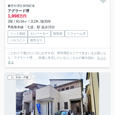
堺市堺区神明町東
アグラード堺
1,998
万円
2階 / 60.64㎡ / 2LDK /築30年
南海本線「七道」駅 徒歩15分
ペット相談
エレベーター
角部屋
リフォーム済
バルコニー
都市ガス
こだわりで選びたい方におすすめ。堺市堺区エリアで住まいをお探しな
ら「アグラード堺」。快適に生活したいならこちらの魅力溢れ...
もっと
見る
中古一戸建