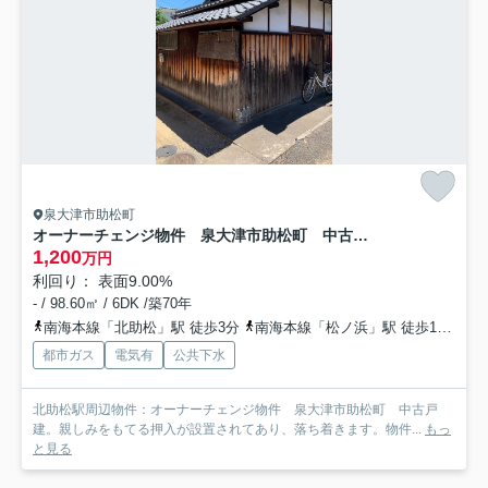
泉大津市助松町
オーナーチェンジ物件 泉大津市助松町 中古戸建
1,200
万円
利回り： 表面9.00%
- / 98.60㎡ / 6DK /築70年
南海本線「北助松」駅 徒歩3分
南海本線「松ノ浜」駅 徒歩13分
都市ガス
電気有
公共下水
北助松駅周辺物件：オーナーチェンジ物件 泉大津市助松町 中古戸
建。親しみをもてる押入が設置されてあり、落ち着きます。物件...
もっ
と見る