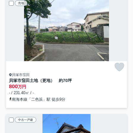
売地
貝塚市窪田
貝塚市窪田土地（更地） 約70坪
800
万円
- / 231.40㎡ / -
南海本線「二色浜」駅 徒歩9分
中古一戸建