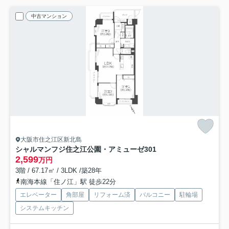
中古マンション
大阪市住之江区新北島
シャルマンフジ住之江公園・アミューゼ
301
2,599
万円
3階 / 67.17㎡ / 3LDK /築28年
南海本線「住ノ江」駅 徒歩22分
エレベーター
角部屋
リフォーム済
バルコニー
駐輪場
システムキッチン