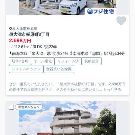
泉大津市板原町
泉大津市板原町3丁目
2,698
万円
- / 112.61㎡ / 3LDK /築22年
南海本線「泉大津」駅 徒歩24分
南海本線「忠岡」駅 徒歩34分
駐車2台可
オール電化
リフォーム済
収納豊富
システムキッチン
食器洗い乾燥機
ぜひ一度見ていただきたい、「泉大津市板原町3丁目」です。2,698万円
の物件で購入価格を押さえ、その分を新生活に使いまし...
もっと見る
中古マンション