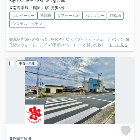
5階 / 82.15㎡ / 3SLDK /築27年
南海本線「鶴原」駅 徒歩5分
エレベーター
角部屋
リフォーム済
バルコニー
駐輪場
システムキッチン
鶴原駅周辺への引っ越しをお考えなら「ブリティッシュ・ティンバー泉
佐野スウィート」。19.48平米のバルコニーが付いた物件...
もっと見る
中古一戸建
阪南市貝掛