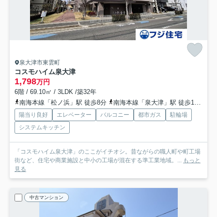
泉大津市東雲町
コスモハイム泉大津
1,798
万円
6階 / 69.10㎡ / 3LDK /築32年
南海本線「松ノ浜」駅 徒歩8分
南海本線「泉大津」駅 徒歩13分
陽当り良好
エレベーター
バルコニー
都市ガス
駐輪場
システムキッチン
「コスモハイム泉大津」のここがイチオシ。昔ながらの職人町や町工場
街など、住宅や商業施設と中小の工場が混在する準工業地域。...
もっと
見る
中古マンション