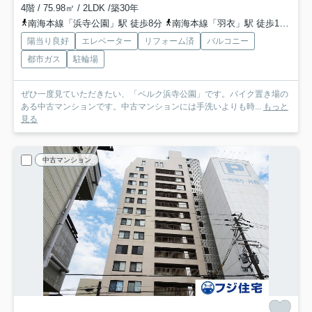
4階 / 75.98㎡ / 2LDK /築30年
南海本線「浜寺公園」駅 徒歩8分
南海本線「羽衣」駅 徒歩17分
陽当り良好
エレベーター
リフォーム済
バルコニー
都市ガス
駐輪場
ぜひ一度見ていただきたい、「ベルク浜寺公園」です。バイク置き場の
ある中古マンションです。中古マンションには手洗いよりも時...
もっと
見る
中古マンション