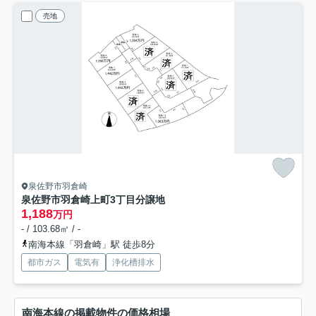
売地
泉佐野市羽倉崎
泉佐野市羽倉崎上町3丁目分譲地
1,188
万円
- / 103.68㎡ / -
南海本線「羽倉崎」駅 徒歩8分
都市ガス
電気有
浄化槽排水
南海本線の掲載物件の価格相場