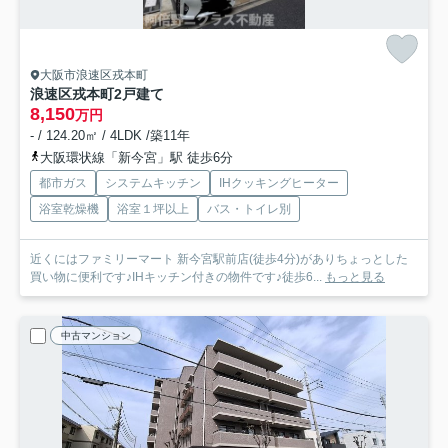
大阪市浪速区戎本町
浪速区戎本町2戸建て
8,150
万円
- / 124.20㎡ / 4LDK /築11年
大阪環状線「新今宮」駅 徒歩6分
都市ガス
システムキッチン
IHクッキングヒーター
浴室乾燥機
浴室１坪以上
バス・トイレ別
近くにはファミリーマート 新今宮駅前店(徒歩4分)がありちょっとした
買い物に便利です♪IHキッチン付きの物件です♪徒歩6...
もっと見る
中古マンション