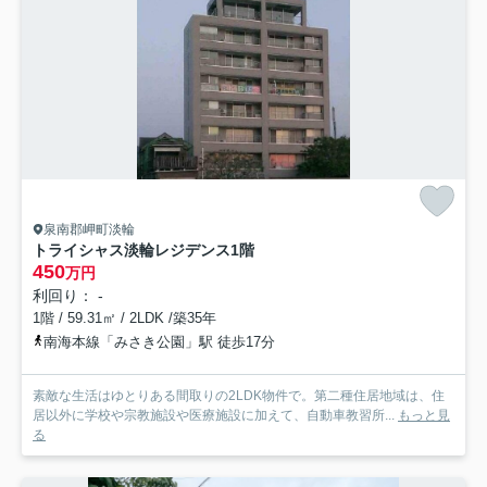
泉南郡岬町淡輪
トライシャス淡輪レジデンス
1階
450
万円
利回り： -
1階 / 59.31㎡ / 2LDK /築35年
南海本線「みさき公園」駅 徒歩17分
素敵な生活はゆとりある間取りの2LDK物件で。第二種住居地域は、住
居以外に学校や宗教施設や医療施設に加えて、自動車教習所...
もっと見
る