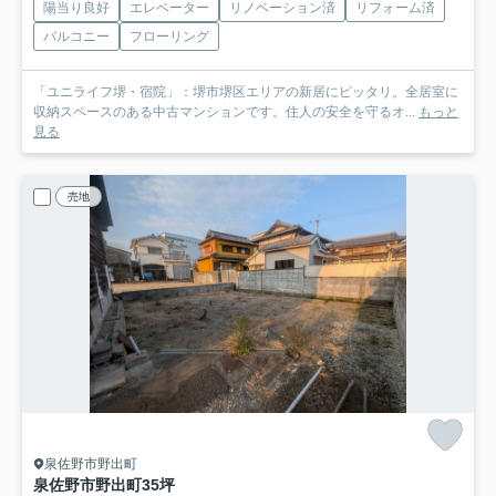
陽当り良好
エレベーター
リノベーション済
リフォーム済
バルコニー
フローリング
「ユニライフ堺・宿院」：堺市堺区エリアの新居にピッタリ。全居室に
収納スペースのある中古マンションです。住人の安全を守るオ...
もっと
見る
売地
泉佐野市野出町
泉佐野市野出町35坪