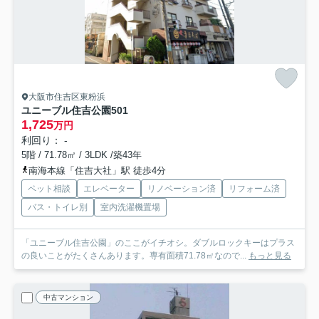
大阪市住吉区東粉浜
ユニーブル住吉公園
501
1,725
万円
利回り： -
5階 / 71.78㎡ / 3LDK /築43年
南海本線「住吉大社」駅 徒歩4分
ペット相談
エレベーター
リノベーション済
リフォーム済
バス・トイレ別
室内洗濯機置場
「ユニーブル住吉公園」のここがイチオシ。ダブルロックキーはプラス
の良いことがたくさんあります。専有面積71.78㎡なので...
もっと見る
中古マンション