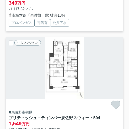
340
万円
- / 117.52㎡ / -
南海本線「泉佐野」駅 徒歩13分
プロパンガス
電気有
公共下水
中古マンション
泉佐野市鶴原
ブリティッシュ・ティンバー泉佐野スウィート
504
1,549
万円