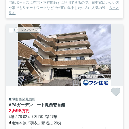
宅配ボックスは在宅・不在問わずに利用できるので、日中家にいない方
や家でもリモートワークなどで仕事に集中したい方に人気の設...
もっと
見る
中古マンション
堺市西区鳳西町
APAガーデンコート鳳西壱番館
2,598
万円
4階 / 76.02㎡ / 3LDK /築27年
南海本線「羽衣」駅 徒歩20分