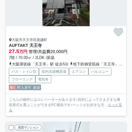
大阪市天王寺区堀越町
AUFTAKT 天王寺
27.5
万円
管理/共益費20,000円
7階 / 70.00㎡ / 2LDK /新築
大阪環状線「天王寺」駅 徒歩5分
地下鉄御堂筋線「天王寺」駅 徒歩6分
バス・トイレ別
室内洗濯機置場
エアコン
バルコニー
フローリング
電気有
敷0
即入居可
新築
こちらの物件にはエレベーターがあります♪目的によってさまざまな構
造形式を選ぶことができるRC構造です♪ペットがお好きな方...
もっと見
る
賃貸マンション