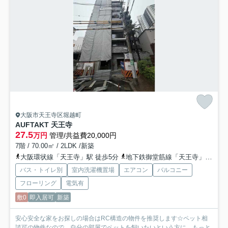
大阪市天王寺区堀越町
AUFTAKT 天王寺
27.5
万円
管理/共益費20,000円
7階 / 70.00㎡ / 2LDK /新築
大阪環状線「天王寺」駅 徒歩5分
地下鉄御堂筋線「天王寺」駅 徒歩6分
バス・トイレ別
室内洗濯機置場
エアコン
バルコニー
フローリング
電気有
敷0
即入居可
新築
安心安全な家をお探しの場合はRC構造の物件を推奨します☆ペット相
談可の物件なので、自分の部屋でペットを飼いたいという方に...
もっと