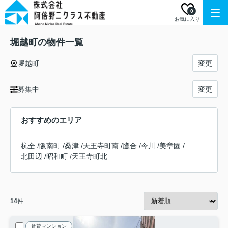
0
お気に入り
堀越町の物件一覧
堀越町
変更
募集中
変更
おすすめのエリア
杭全
/
阪南町
/
桑津
/
天王寺町南
/
鷹合
/
今川
/
美章園
/
北田辺
/
昭和町
/
天王寺町北
14
件
賃貸マンション