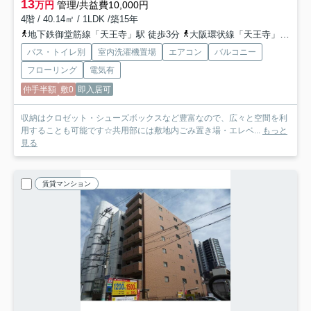
13
万円
管理/共益費10,000円
4階 / 40.14㎡ / 1LDK /築15年
地下鉄御堂筋線「天王寺」駅 徒歩3分
大阪環状線「天王寺」駅 徒歩4分
バス・トイレ別
室内洗濯機置場
エアコン
バルコニー
フローリング
電気有
仲手半額
敷0
即入居可
収納はクロゼット・シューズボックスなど豊富なので、広々と空間を利
用することも可能です☆共用部には敷地内ごみ置き場・エレベ...
もっと
見る
賃貸マンション