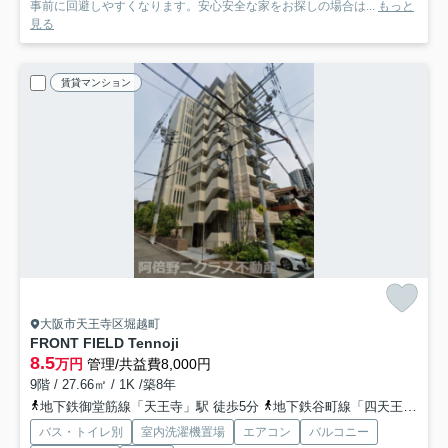
事前に回避しやすくなります。安心安全な家をお探しの場合は...
もっと
見る
賃貸マンション
大阪市天王寺区堀越町
FRONT FIELD Tennoji
8.5
万円
管理/共益費8,000円
9階 / 27.66㎡ / 1K /築8年
地下鉄御堂筋線「天王寺」駅 徒歩5分
地下鉄谷町線「四天王寺前夕陽ヶ丘」駅 徒歩10分
バス・トイレ別
室内洗濯機置場
エアコン
バルコニー