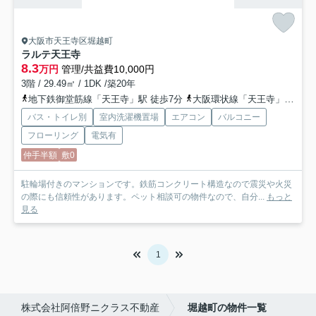
大阪市天王寺区堀越町
ラルテ天王寺
8.3
万円
管理/共益費10,000円
3階 / 29.49㎡ / 1DK /築20年
地下鉄御堂筋線「天王寺」駅 徒歩7分
大阪環状線「天王寺」駅 徒歩7分
バス・トイレ別
室内洗濯機置場
エアコン
バルコニー
フローリング
電気有
仲手半額
敷0
駐輪場付きのマンションです。鉄筋コンクリート構造なので震災や火災
の際にも信頼性があります。ペット相談可の物件なので、自分...
もっと
見る
1
株式会社阿倍野ニクラス不動産
堀越町の物件一覧