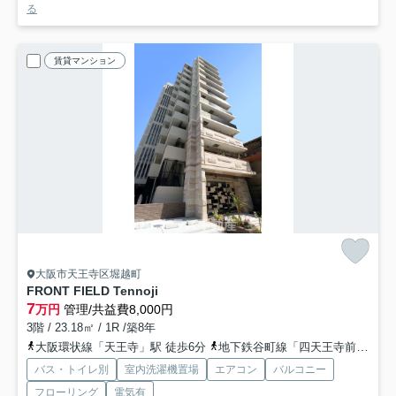
る
賃貸マンション
大阪市天王寺区堀越町
FRONT FIELD Tennoji
7
万円
管理/共益費8,000円
3階 / 23.18㎡ / 1R /築8年
大阪環状線「天王寺」駅 徒歩6分
地下鉄谷町線「四天王寺前夕陽ヶ丘」駅 徒歩13分
バス・トイレ別
室内洗濯機置場
エアコン
バルコニー
フローリング
電気有