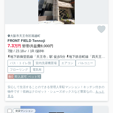
大阪市天王寺区堀越町
FRONT FIELD Tennoji
7.3
万円
管理/共益費8,000円
7階 / 23.18㎡ / 1R /築8年
地下鉄御堂筋線「天王寺」駅 徒歩5分
地下鉄谷町線「四天王寺前夕陽ヶ丘」駅 徒歩10分
バス・トイレ別
室内洗濯機置場
エアコン
バルコニー
フローリング
電気有
敷0
即入居可
ペット可
安心して生活することのできる管理人常駐マンション！キッチン付きの
物件です！収納はクロゼット・シューズボックスなど豊富なの...
もっと
見る
賃貸マンション