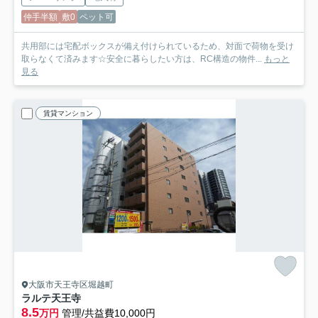
仲手半額
敷0
ペット可
共用部には宅配ボックスが備え付けられているため、対面で荷物を受け
取らなくて済みます☆安全に暮らしたい方は、RC構造の物件...
もっと
見る
賃貸マンション
大阪市天王寺区堀越町
ラルテ天王寺
8.5
万円
管理/共益費10,000円