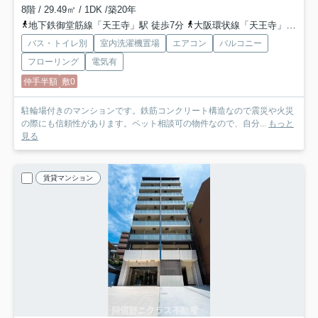
8階 / 29.49㎡ / 1DK /築20年
地下鉄御堂筋線「天王寺」駅 徒歩7分
大阪環状線「天王寺」駅 徒歩7分
バス・トイレ別
室内洗濯機置場
エアコン
バルコニー
フローリング
電気有
仲手半額
敷0
駐輪場付きのマンションです。鉄筋コンクリート構造なので震災や火災
の際にも信頼性があります。ペット相談可の物件なので、自分...
もっと
見る
賃貸マンション