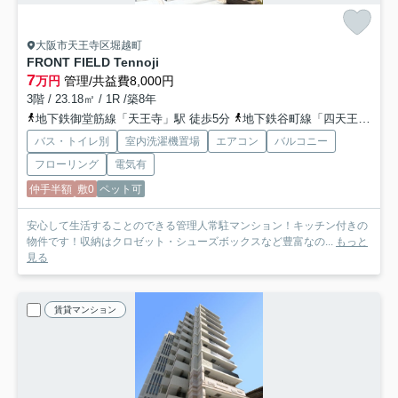
大阪市天王寺区堀越町
FRONT FIELD Tennoji
7
万円
管理/共益費8,000円
3階 / 23.18㎡ / 1R /築8年
地下鉄御堂筋線「天王寺」駅 徒歩5分
地下鉄谷町線「四天王寺前夕陽ヶ丘」駅 徒歩10分
バス・トイレ別
室内洗濯機置場
エアコン
バルコニー
フローリング
電気有
仲手半額
敷0
ペット可
安心して生活することのできる管理人常駐マンション！キッチン付きの
物件です！収納はクロゼット・シューズボックスなど豊富なの...
もっと
見る
賃貸マンション