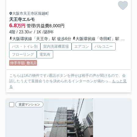
大阪市天王寺区堀越町
天王寺エルモ
6.8
万円
管理/共益費8,000円
4階 / 23.30㎡ / 1K /築8年
大阪環状線「天王寺」駅 徒歩6分
大阪環状線「寺田町」駅 徒歩13分
バス・トイレ別
室内洗濯機置場
エアコン
バルコニー
フローリング
電気有
仲手半額
敷礼0
こちらは1Kの物件です♪通話ボタンを押せば相手の声が聞けるので、会
話したうえで直接会うかを決められるインターホンが備わっ...
もっと見
る
賃貸マンション