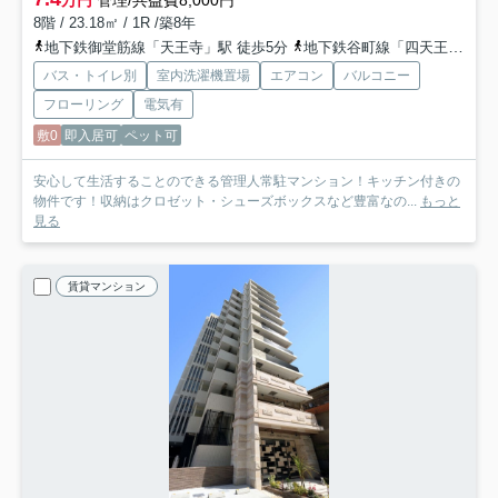
万円
管理/共益費8,000円
8階 / 23.18㎡ / 1R /築8年
地下鉄御堂筋線「天王寺」駅 徒歩5分
地下鉄谷町線「四天王寺前夕陽ヶ丘」駅 徒歩10分
バス・トイレ別
室内洗濯機置場
エアコン
バルコニー
フローリング
電気有
敷0
即入居可
ペット可
安心して生活することのできる管理人常駐マンション！キッチン付きの
物件です！収納はクロゼット・シューズボックスなど豊富なの...
もっと
見る
賃貸マンション