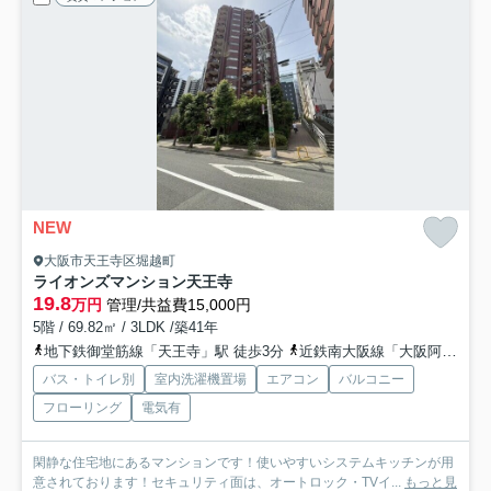
NEW
大阪市天王寺区堀越町
ライオンズマンション天王寺
19.8
万円
管理/共益費15,000円
5階 / 69.82㎡ / 3LDK /築41年
地下鉄御堂筋線「天王寺」駅 徒歩3分
近鉄南大阪線「大阪阿部野橋」駅 徒歩10分
バス・トイレ別
室内洗濯機置場
エアコン
バルコニー
フローリング
電気有
閑静な住宅地にあるマンションです！使いやすいシステムキッチンが用
意されております！セキュリティ面は、オートロック・TVイ...
もっと見