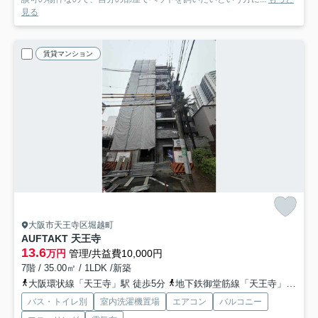
見る
賃貸マンション
大阪市天王寺区堀越町
AUFTAKT 天王寺
13.6
万円
管理/共益費10,000円
7階 / 35.00㎡ / 1LDK /新築
大阪環状線「天王寺」駅 徒歩5分
地下鉄御堂筋線「天王寺」駅 徒歩6分
バス・トイレ別
室内洗濯機置場
エアコン
バルコニー