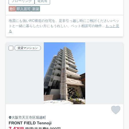
フローリング
電気有
敷0
即入居可
新築
地震にも強いRC構造の住宅を、是非引っ越し時にご検討ください♪ペッ
トと一緒に暮らしたい方にもうれしい、ペット相談可の物件...
もっと見
る
賃貸マンション
大阪市天王寺区堀越町
FRONT FIELD Tennoji
7.4