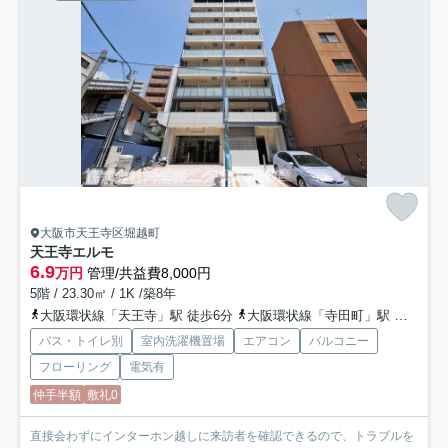
大阪市天王寺区堀越町
天王寺エルモ
6.9
万円
管理/共益費8,000円
5階 / 23.30㎡ / 1K /築8年
大阪環状線「天王寺」駅 徒歩6分
大阪環状線「寺田町」駅 徒歩13分
バス・トイレ別
室内洗濯機置場
エアコン
バルコニー
フローリング
電気有
仲手半額
敷礼0
直接会わずにインターホン越しに来訪者を確認できるので、トラブルを