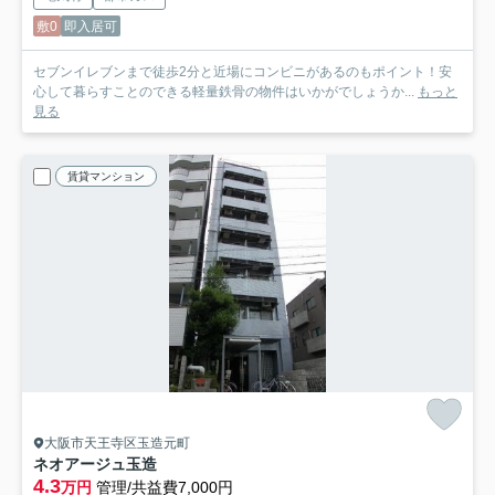
敷0
即入居可
セブンイレブンまで徒歩2分と近場にコンビニがあるのもポイント！安
心して暮らすことのできる軽量鉄骨の物件はいかがでしょうか...
もっと
見る
賃貸マンション
大阪市天王寺区玉造元町
ネオアージュ玉造
4.3
万円
管理/共益費7,000円