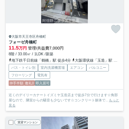
大阪市天王寺区舟橋町
フォーゼ舟橋町
11.5
万円
管理/共益費7,000円
8階 / 33.00㎡ / 1LDK /新築
地下鉄千日前線「鶴橋」駅 徒歩4分
大阪環状線「玉造」駅 徒歩9分
バス・トイレ別
室内洗濯機置場
エアコン
バルコニー
フローリング
電気有
仲手半額
敷礼0
即入居可
近くのデイリーカナートイズミヤ玉造店まで徒歩7分で行けます☆角部
屋なので、隣室からの騒音も少ないです☆コンクリート躯体で...
もっと
見る
賃貸マンション