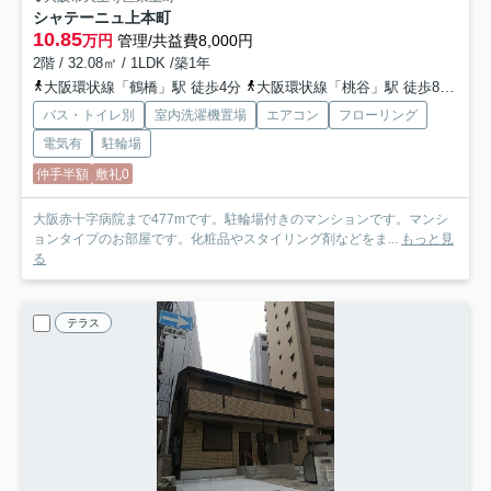
シャテーニュ上本町
10.85
万円
管理/共益費8,000円
2階 / 32.08㎡ / 1LDK /築1年
大阪環状線「鶴橋」駅 徒歩4分
大阪環状線「桃谷」駅 徒歩8分
近
バス・トイレ別
室内洗濯機置場
エアコン
フローリング
電気有
駐輪場
仲手半額
敷礼0
大阪赤十字病院まで477mです。駐輪場付きのマンションです。マンシ
ョンタイプのお部屋です。化粧品やスタイリング剤などをま...
もっと見
る
テラス