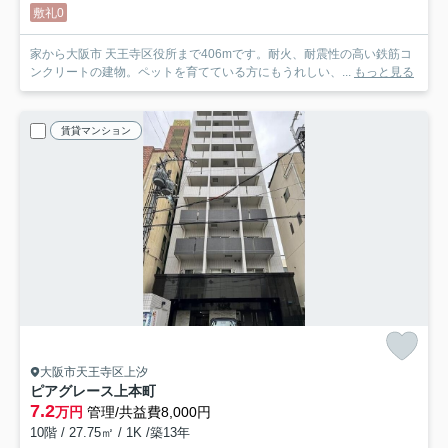
敷礼0
家から大阪市 天王寺区役所まで406mです。耐火、耐震性の高い鉄筋コ
ンクリートの建物。ペットを育てている方にもうれしい、...
もっと見る
賃貸マンション
大阪市天王寺区上汐
ピアグレース上本町
7.2
万円
管理/共益費8,000円
10階 / 27.75㎡ / 1K /築13年