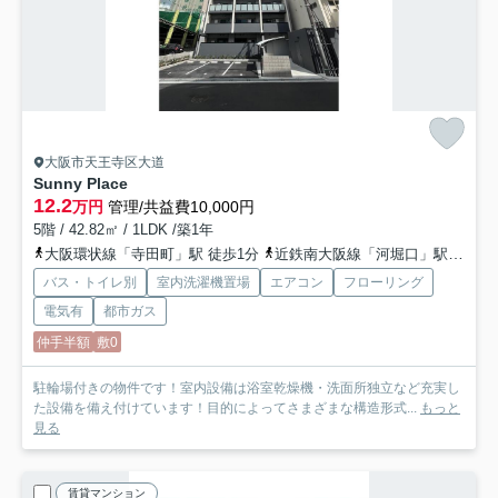
大阪市天王寺区大道
Sunny Place
12.2
万円
管理/共益費10,000円
5階 / 42.82㎡ / 1LDK /築1年
大阪環状線「寺田町」駅 徒歩1分
近鉄南大阪線「河堀口」駅 徒歩12分
バス・トイレ別
室内洗濯機置場
エアコン
フローリング
電気有
都市ガス
仲手半額
敷0
駐輪場付きの物件です！室内設備は浴室乾燥機・洗面所独立など充実し
た設備を備え付けています！目的によってさまざまな構造形式...
もっと
見る
賃貸マンション