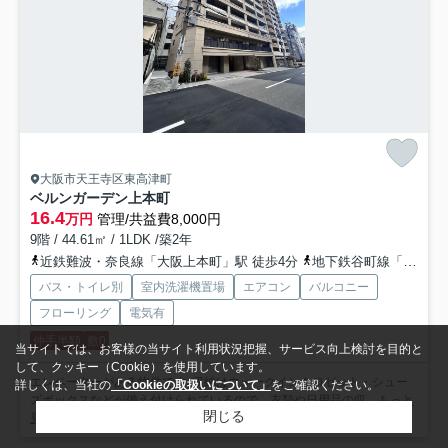
大阪市天王寺区東高津町
ベルンガーデン上本町
16.4
万円
管理/共益費8,000円
9階 / 44.61㎡ / 1LDK /築2年
近鉄難波・奈良線「大阪上本町」駅 徒歩4分
地下鉄谷町線「谷町九丁目」駅 徒歩6分
バス・トイレ別
室内洗濯機置場
エアコン
バルコニー
フローリング
電気有
仲手半額
敷0
当サイトでは、お客様の当サイト利用状況把握、サービス向上検討を目的と
して、クッキー（Cookie）を使用しています。
エレベーターがある物件です♪収納はウォークインクロゼット・シュー
詳しくは、当社の
「Cookieの取扱いについて」
をご確認ください。
ズボックスなどが備え付けられているので、衣類や日用品の収...
もっと
閉じる
見る