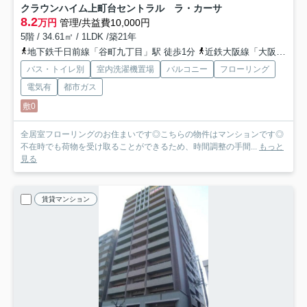
クラウンハイム上町台セントラル ラ・カーサ
8.2
万円
管理/共益費10,000円
5階 / 34.61㎡ / 1LDK /築21年
地下鉄千日前線「谷町九丁目」駅 徒歩1分
近鉄大阪線「大阪上本町」駅 徒歩8分
バス・トイレ別
室内洗濯機置場
バルコニー
フローリング
電気有
都市ガス
敷0
全居室フローリングのお住まいです◎こちらの物件はマンションです◎
不在時でも荷物を受け取ることができるため、時間調整の手間...
もっと
見る
賃貸マンション