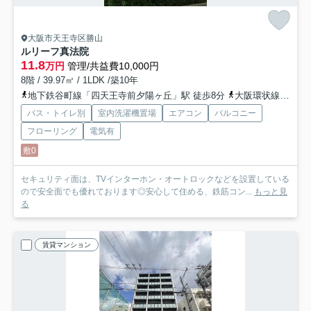
大阪市天王寺区勝山
ルリーフ真法院
11.8
万円
管理/共益費10,000円
8階 / 39.97㎡ / 1LDK /築10年
地下鉄谷町線「四天王寺前夕陽ヶ丘」駅 徒歩8分
大阪環状線「桃谷」駅 徒歩10分
バス・トイレ別
室内洗濯機置場
エアコン
バルコニー
フローリング
電気有
敷0
セキュリティ面は、TVインターホン・オートロックなどを設置している
ので安全面でも優れております◎安心して住める、鉄筋コン...
もっと見
る
賃貸マンション