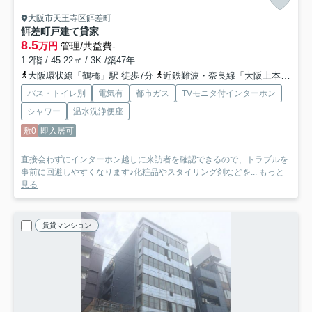
大阪市天王寺区餌差町
餌差町戸建て貸家
8.5
万円
管理/共益費-
1-2階 / 45.22㎡ / 3K /築47年
大阪環状線「鶴橋」駅 徒歩7分
近鉄難波・奈良線「大阪上本町」駅 徒歩13分
バス・トイレ別
電気有
都市ガス
TVモニタ付インターホン
シャワー
温水洗浄便座
敷0
即入居可
直接会わずにインターホン越しに来訪者を確認できるので、トラブルを
事前に回避しやすくなります♪化粧品やスタイリング剤などを...
もっと
見る
賃貸マンション