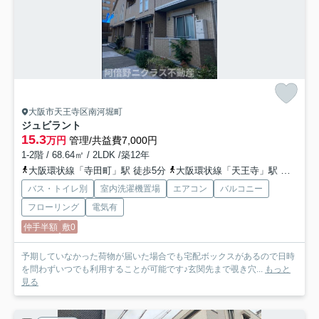
大阪市天王寺区南河堀町
ジュビラント
15.3
万円
管理/共益費7,000円
1-2階 / 68.64㎡ / 2LDK /築12年
大阪環状線「寺田町」駅 徒歩5分
大阪環状線「天王寺」駅 徒歩10分
バス・トイレ別
室内洗濯機置場
エアコン
バルコニー
フローリング
電気有
仲手半額
敷0
予期していなかった荷物が届いた場合でも宅配ボックスがあるので日時
を問わずいつでも利用することが可能です♪玄関先まで覗き穴...
もっと
見る