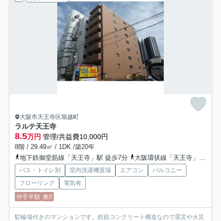
大阪市天王寺区堀越町
ラルテ天王寺
8.5
万円
管理/共益費10,000円
8階 / 29.49㎡ / 1DK /築20年
地下鉄御堂筋線「天王寺」駅 徒歩7分
大阪環状線「天王寺」駅 徒歩7分
バス・トイレ別
室内洗濯機置場
エアコン
バルコニー
フローリング
電気有
仲手半額
敷0
駐輪場付きのマンションです。鉄筋コンクリート構造なので震災や火災