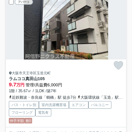
アパート
大阪市天王寺区玉造元町
ラムココ真田山
105
9.7
万円
管理/共益費6,000円
1階 / 35.67㎡ / 1LDK /築7年
近鉄難波・奈良線「鶴橋」駅 徒歩7分
大阪環状線「玉造」駅 徒歩7分
バス・トイレ別
室内洗濯機置場
エアコン
バルコニー
フローリング
電気有
仲手半額
敷0