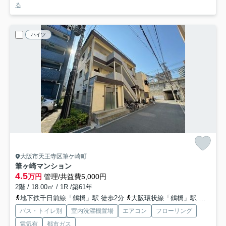
る
ハイツ
大阪市天王寺区筆ケ崎町
筆ヶ崎マンション
4.5
万円
管理/共益費5,000円
2階 / 18.00㎡ / 1R /築61年
地下鉄千日前線「鶴橋」駅 徒歩2分
大阪環状線「鶴橋」駅 徒歩5分
バス・トイレ別
室内洗濯機置場
エアコン
フローリング
電気有
都市ガス