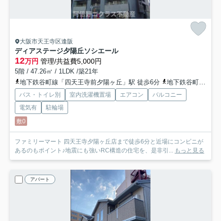
大阪市天王寺区逢阪
ディアステージ夕陽丘ソシエール
12
万円
管理/共益費5,000円
5階 / 47.26㎡ / 1LDK /築21年
地下鉄谷町線「四天王寺前夕陽ヶ丘」駅 徒歩6分
地下鉄谷町線「天王寺」駅 徒歩9分
バス・トイレ別
室内洗濯機置場
エアコン
バルコニー
電気有
駐輪場
敷0
ファミリーマート 四天王寺夕陽ヶ丘店まで徒歩6分と近場にコンビニが
あるのもポイント♪地震にも強いRC構造の住宅を、是非引...
もっと見る
アパート