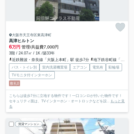
大阪市天王寺区東高津町
高津ヒルトン
6
万円
管理/共益費7,000円
3階 / 24.07㎡ / 1K /築33年
近鉄難波・奈良線「大阪上本町」駅 徒歩7分
地下鉄谷町線「谷町九丁目」駅 徒歩12分
バス・トイレ別
室内洗濯機置場
エアコン
電気有
駐輪場
TVモニタ付インターホン
敷礼0
こちらは徒歩7分に立地する物件です！一口コンロが付いた物件です！
セキュリティ面は、TVインターホン・オートロックなどを設...
もっと見
る
賃貸マンション