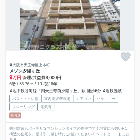
大阪市天王寺区上本町
メゾン夕陽ヶ丘
9
万円
管理/共益費8,000円
6階 / 33.76㎡ / 1R /築18年
地下鉄谷町線「四天王寺前夕陽ヶ丘」駅 徒歩6分
近鉄難波・奈良線「大阪上本町」駅 徒歩12分
バス・トイレ別
室内洗濯機置場
エアコン
バルコニー
フローリング
電気有
敷礼0
防犯対策もバッチリなマンションタイプの物件です！地震にも強いRC
構造の住宅を、是非引っ越し時にご検討ください！ペットと一...
もっと
見る