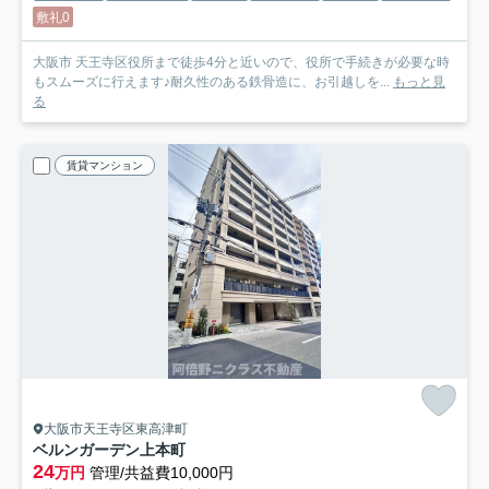
敷礼0
大阪市 天王寺区役所まで徒歩4分と近いので、役所で手続きが必要な時
もスムーズに行えます♪耐久性のある鉄骨造に、お引越しを...
もっと見
る
賃貸マンション
大阪市天王寺区東高津町
ベルンガーデン上本町
24
万円
管理/共益費10,000円