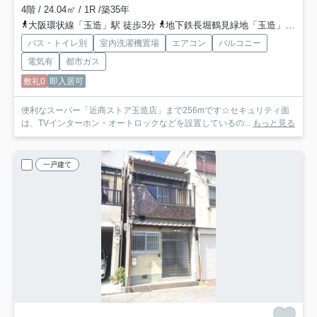
4階 / 24.04㎡ / 1R /築35年
大阪環状線「玉造」駅 徒歩3分
地下鉄長堀鶴見緑地「玉造」駅 徒歩7分
バス・トイレ別
室内洗濯機置場
エアコン
バルコニー
電気有
都市ガス
敷礼0
即入居可
便利なスーパー「近商ストア玉造店」まで256mです☆セキュリティ面
は、TVインターホン・オートロックなどを設置しているの...
もっと見る
一戸建て