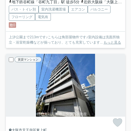
地下鉄谷町線「谷町九丁目」駅 徒歩5分
近鉄大阪線「大阪上本町」駅 徒歩6分
バス・トイレ別
室内洗濯機置場
エアコン
バルコニー
フローリング
電気有
敷0
上汐公園まで213mです♪こちらは角部屋物件です♪室内設備は洗面所独
立・浴室乾燥機などが揃っており、とても充実しています...
もっと見る
賃貸マンション
大阪市天王寺区東上町