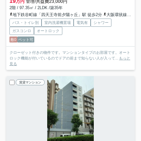
19
万円
管理/共益費23,000円
2階 / 97.35㎡ / 2LDK /築35年
地下鉄谷町線「四天王寺前夕陽ヶ丘」駅 徒歩2分
大阪環状線「天王寺」駅 徒歩10分
バス・トイレ別
室内洗濯機置場
電気有
シャワー
ガスコンロ
オートロック
敷0
ペット可
クローゼット付きの物件です。マンションタイプのお部屋です。オート
ロック機能が付いているのでドアの前まで知らない人が入って...
もっと
見る
賃貸マンション