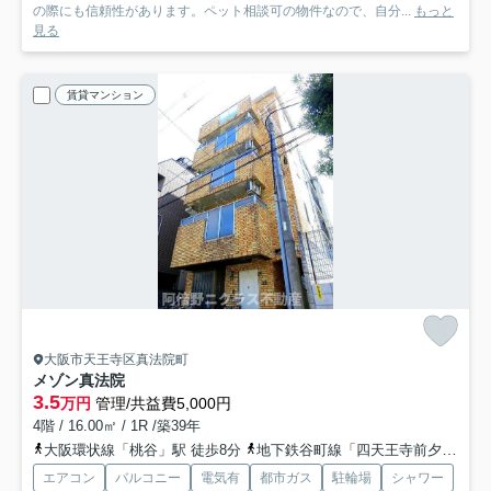
の際にも信頼性があります。ペット相談可の物件なので、自分...
もっと
見る
賃貸マンション
大阪市天王寺区真法院町
メゾン真法院
3.5
万円
管理/共益費5,000円
4階 / 16.00㎡ / 1R /築39年
大阪環状線「桃谷」駅 徒歩8分
地下鉄谷町線「四天王寺前夕陽ヶ丘」駅 徒歩10分
エアコン
バルコニー
電気有
都市ガス
駐輪場
シャワー