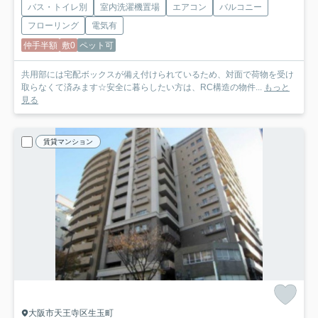
バス・トイレ別
室内洗濯機置場
エアコン
バルコニー
フローリング
電気有
仲手半額
敷0
ペット可
共用部には宅配ボックスが備え付けられているため、対面で荷物を受け
取らなくて済みます☆安全に暮らしたい方は、RC構造の物件...
もっと
見る
賃貸マンション
大阪市天王寺区生玉町