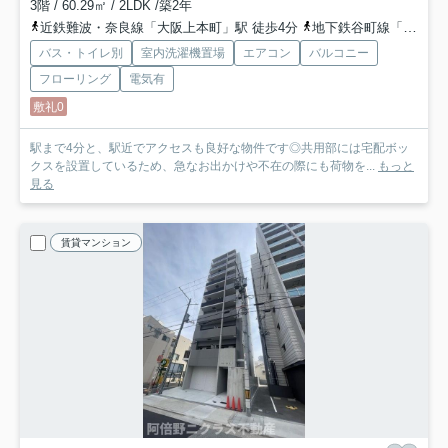
3階 / 60.29㎡ / 2LDK /築2年
近鉄難波・奈良線「大阪上本町」駅 徒歩4分
地下鉄谷町線「谷町九丁目」駅 徒歩6分
バス・トイレ別
室内洗濯機置場
エアコン
バルコニー
フローリング
電気有
敷礼0
駅まで4分と、駅近でアクセスも良好な物件です◎共用部には宅配ボッ
クスを設置しているため、急なお出かけや不在の際にも荷物を...
もっと
見る
賃貸マンション