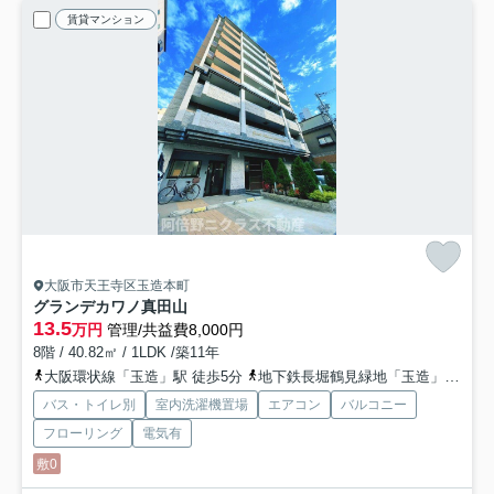
賃貸マンション
大阪市天王寺区玉造本町
グランデカワノ真田山
13.5
万円
管理/共益費8,000円
8階 / 40.82㎡ / 1LDK /築11年
大阪環状線「玉造」駅 徒歩5分
地下鉄長堀鶴見緑地「玉造」駅 徒歩6分
バス・トイレ別
室内洗濯機置場
エアコン
バルコニー
フローリング
電気有
敷0