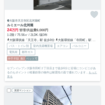
大阪市天王寺区北河堀町
ルミエール北河堀
24
万円
管理/共益費6,000円
1-2階 / 75.56㎡ / 2LDK /築3年
大阪環状線「天王寺」駅 徒歩9分
大阪環状線「寺田町」駅 徒歩8分
バス・トイレ別
室内洗濯機置場
エアコン
バルコニー
電気有
都市ガス
仲手半額
敷0
ペット可
セブンイレブン大阪寺田町２丁目店まで徒歩6分と近場にコンビニがあ
るのもポイント☆軽量鉄骨の物件は耐震性の面で優れています...
もっと
見る
賃貸マンション