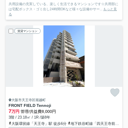
共用設備の充実している、楽しく生活できるマンションです☆共用部に
は宅配ボックス・ゴミ出し24時間OKなど様々な設備やサー...
もっと見
る
賃貸マンション
大阪市天王寺区堀越町
FRONT FIELD Tennoji
7
万円
管理/共益費8,000円
3階 / 23.18㎡ / 1R /築8年
大阪環状線「天王寺」駅 徒歩6分
地下鉄谷町線「四天王寺前夕陽ヶ丘」駅 徒歩13分