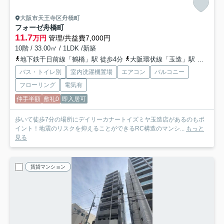
大阪市天王寺区舟橋町
フォーゼ舟橋町
11.7
万円
管理/共益費7,000円
10階 / 33.00㎡ / 1LDK /新築
地下鉄千日前線「鶴橋」駅 徒歩4分
大阪環状線「玉造」駅 徒歩9分
バス・トイレ別
室内洗濯機置場
エアコン
バルコニー
フローリング
電気有
仲手半額
敷礼0
即入居可
歩いて徒歩7分の場所にデイリーカナートイズミヤ玉造店があるのもポ
イント！地震のリスクを抑えることができるRC構造のマンシ...
もっと
見る
賃貸マンション