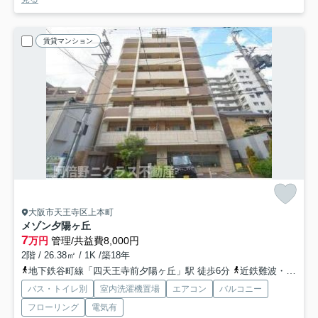
賃貸マンション
大阪市天王寺区上本町
メゾン夕陽ヶ丘
7
万円
管理/共益費8,000円
2階 / 26.38㎡ / 1K /築18年
地下鉄谷町線「四天王寺前夕陽ヶ丘」駅 徒歩6分
近鉄難波・奈良線「大阪上本町」駅 徒歩12分
バス・トイレ別
室内洗濯機置場
エアコン
バルコニー
フローリング
電気有