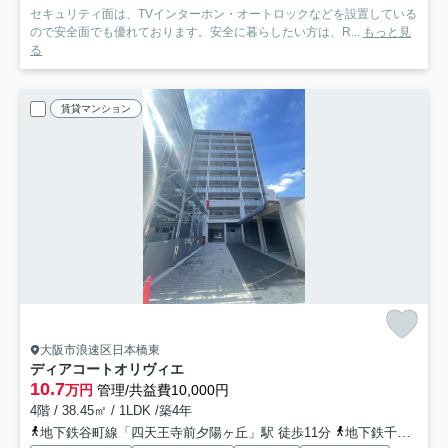
セキュリティ面は、TVインターホン・オートロックなどを設置している
ので安全面でも優れております。安全に暮らしたい方は、R...
もっと見
る
賃貸マンション
大阪市浪速区日本橋東
ディアコートオリヴィエ
10.7
万円
管理/共益費10,000円
4階 / 38.45㎡ / 1LDK /築4年
地下鉄谷町線「四天王寺前夕陽ヶ丘」駅 徒歩11分
地下鉄千日前線「日本橋」駅 徒歩11分