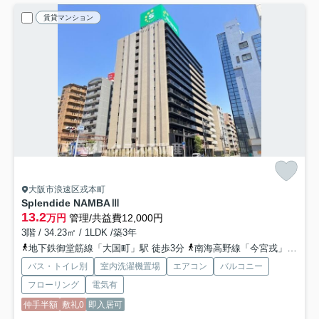
賃貸マンション
大阪市浪速区戎本町
Splendide NAMBAⅢ
13.2
万円
管理/共益費12,000円
3階 / 34.23㎡ / 1LDK /築3年
地下鉄御堂筋線「大国町」駅 徒歩3分
南海高野線「今宮戎」駅 徒歩6分
バス・トイレ別
室内洗濯機置場
エアコン
バルコニー
フローリング
電気有
仲手半額
敷礼0
即入居可