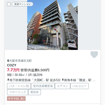
賃貸マンション
大阪市浪速区元町
COZY
7.7
万円
管理/共益費6,500円
9階 / 30.69㎡ / 1R /築20年
地下鉄御堂筋線「大国町」駅 徒歩5分
南海本線「難波」駅 徒歩8分
バス・トイレ別
室内洗濯機置場
エアコン
バルコニー
フローリング
電気有
仲手半額
敷0