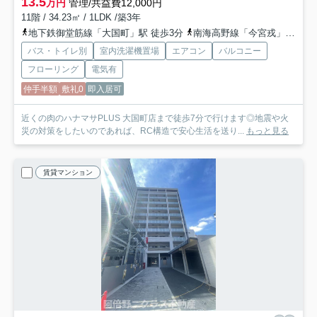
13.5
万円
管理/共益費12,000円
11階 / 34.23㎡ / 1LDK /築3年
地下鉄御堂筋線「大国町」駅 徒歩3分
南海高野線「今宮戎」駅 徒歩6分
バス・トイレ別
室内洗濯機置場
エアコン
バルコニー
フローリング
電気有
仲手半額
敷礼0
即入居可
近くの肉のハナマサPLUS 大国町店まで徒歩7分で行けます◎地震や火
災の対策をしたいのであれば、RC構造で安心生活を送り...
もっと見る
賃貸マンション