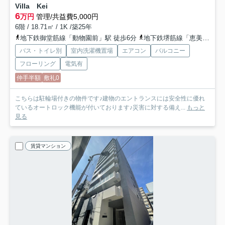
Villa Kei
6
万円
管理/共益費5,000円
6階 / 18.71㎡ / 1K /築25年
地下鉄御堂筋線「動物園前」駅 徒歩6分
地下鉄堺筋線「恵美須町」駅 徒歩7分
バス・トイレ別
室内洗濯機置場
エアコン
バルコニー
フローリング
電気有
仲手半額
敷礼0
こちらは駐輪場付きの物件です♪建物のエントランスには安全性に優れ
ているオートロック機能が付いております♪災害に対する備え...
もっと
見る
賃貸マンション