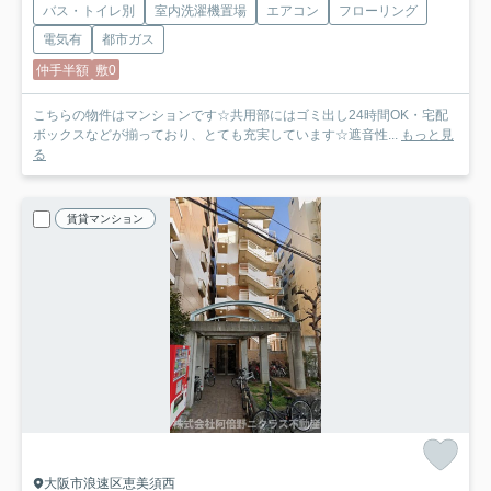
バス・トイレ別
室内洗濯機置場
エアコン
フローリング
電気有
都市ガス
仲手半額
敷0
こちらの物件はマンションです☆共用部にはゴミ出し24時間OK・宅配
ボックスなどが揃っており、とても充実しています☆遮音性...
もっと見
る
賃貸マンション
大阪市浪速区恵美須西