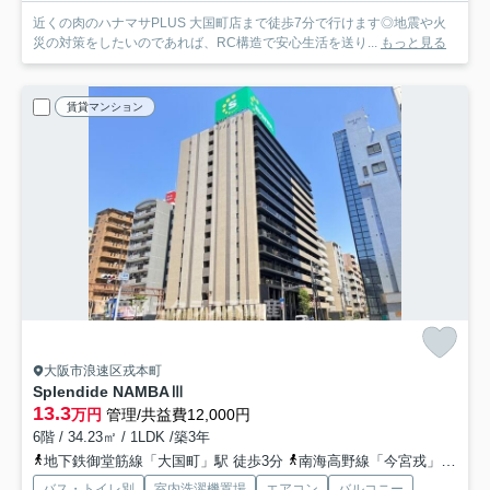
近くの肉のハナマサPLUS 大国町店まで徒歩7分で行けます◎地震や火
災の対策をしたいのであれば、RC構造で安心生活を送り...
もっと見る
賃貸マンション
大阪市浪速区戎本町
Splendide NAMBAⅢ
13.3
万円
管理/共益費12,000円
6階 / 34.23㎡ / 1LDK /築3年
地下鉄御堂筋線「大国町」駅 徒歩3分
南海高野線「今宮戎」駅 徒歩6分
バス・トイレ別
室内洗濯機置場
エアコン
バルコニー