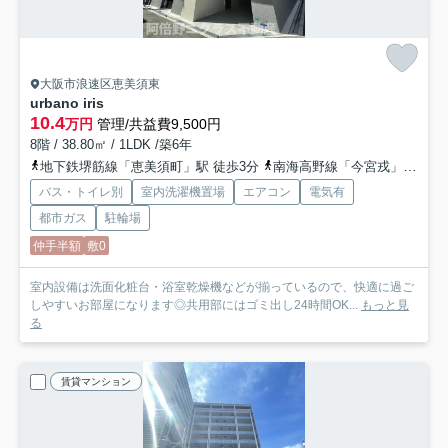
大阪市浪速区恵美須東
urbano iris
10.4
万円
管理/共益費9,500円
8階 / 38.80㎡ / 1LDK /築6年
地下鉄堺筋線「恵美須町」駅 徒歩3分
南海高野線「今宮戎」駅 徒歩8分
バス・トイレ別
室内洗濯機置場
エアコン
電気有
都市ガス
駐輪場
仲手半額
敷0
室内設備は洗面化粧台・浴室乾燥機などが揃っているので、快適に過ご
しやすいお部屋になります◎共用部にはゴミ出し24時間OK...
もっと見
る
賃貸マンション