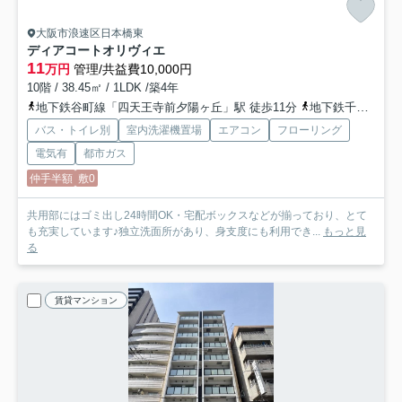
大阪市浪速区日本橋東
ディアコートオリヴィエ
11
万円
管理/共益費10,000円
10階 / 38.45㎡ / 1LDK /築4年
地下鉄谷町線「四天王寺前夕陽ヶ丘」駅 徒歩11分
地下鉄千日前線「日本橋」駅 徒歩11分
バス・トイレ別
室内洗濯機置場
エアコン
フローリング
電気有
都市ガス
仲手半額
敷0
共用部にはゴミ出し24時間OK・宅配ボックスなどが揃っており、とて
も充実しています♪独立洗面所があり、身支度にも利用でき...
もっと見
る
賃貸マンション