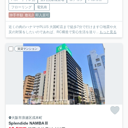
フローリング
電気有
仲手半額
敷礼0
即入居可
近くの肉のハナマサPLUS 大国町店まで徒歩7分で行けます◎地震や火
災の対策をしたいのであれば、RC構造で安心生活を送り...
もっと見る
賃貸マンション
大阪市浪速区戎本町
Splendide NAMBAⅢ