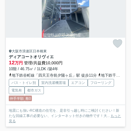
大阪市浪速区日本橋東
ディアコートオリヴィエ
12
万円
管理/共益費10,000円
10階 / 46.75㎡ / 1LDK /築4年
地下鉄谷町線「四天王寺前夕陽ヶ丘」駅 徒歩11分
地下鉄千日前線「日本橋」駅 徒歩11分
バス・トイレ別
室内洗濯機置場
エアコン
フローリング
電気有
都市ガス
仲手半額
敷0
地震にも強いRC構造の住宅を、是非引っ越し時にご検討ください！新
たな回線工事の必要ない、インターネット付きの物件です！大...
もっと
見る