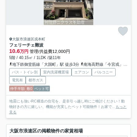
大阪市浪速区戎本町
フェリーチェ難波
10.6
万円
管理/共益費12,000円
5階 / 40.15㎡ / 1LDK /築11年
地下鉄御堂筋線「大国町」駅 徒歩3分
南海高野線「今宮戎」駅 徒歩5分
バス・トイレ別
室内洗濯機置場
エアコン
バルコニー
電気有
都市ガス
仲手半額
敷0
ペット可
地震にも強いRC構造の住宅を、是非引っ越し時にご検討ください！動
物好きの方に嬉しい、機能が充実したペット可能物件！お家で...
もっと
見る
大阪市浪速区の掲載物件の家賃相場