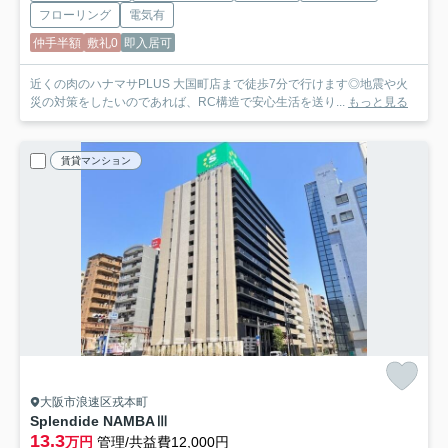
フローリング
電気有
仲手半額
敷礼0
即入居可
近くの肉のハナマサPLUS 大国町店まで徒歩7分で行けます◎地震や火
災の対策をしたいのであれば、RC構造で安心生活を送り...
もっと見る
賃貸マンション
大阪市浪速区戎本町
Splendide NAMBAⅢ
13.3
万円
管理/共益費12,000円