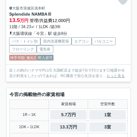
大阪市浪速区戎本町
Splendide NAMBAⅢ
13.5
万円
管理/共益費12,000円
11階 / 34.23㎡ / 1LDK /築3年
大阪環状線「今宮」駅 徒歩8分
バス・トイレ別
室内洗濯機置場
エアコン
バルコニー
フローリング
電気有
仲手半額
敷礼0
即入居可
近くの肉のハナマサPLUS 大国町店まで徒歩7分で行けます◎地震や火
災の対策をしたいのであれば、RC構造で安心生活を送り...
もっと見る
今宮の掲載物件の家賃相場
家賃相場
空室件数
5.7万円
1室
1R～1K
13.3万円
3室
1DK～1LDK