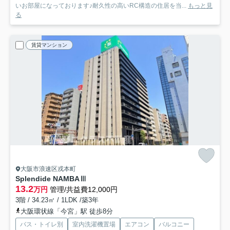
いお部屋になっております♪耐久性の高いRC構造の住居を当...
もっと見
る
賃貸マンション
大阪市浪速区戎本町
Splendide NAMBAⅢ
13.2
万円
管理/共益費12,000円
3階 / 34.23㎡ / 1LDK /築3年
大阪環状線「今宮」駅 徒歩8分
バス・トイレ別
室内洗濯機置場
エアコン
バルコニー