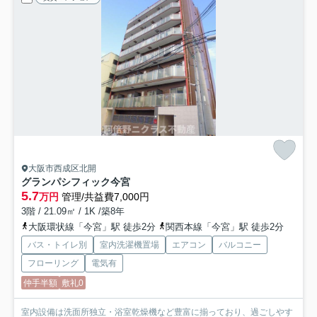
大阪市西成区北開
グランパシフィック今宮
5.7
万円
管理/共益費7,000円
3階 / 21.09㎡ / 1K /築8年
大阪環状線「今宮」駅 徒歩2分
関西本線「今宮」駅 徒歩2分
バス・トイレ別
室内洗濯機置場
エアコン
バルコニー
フローリング
電気有
仲手半額
敷礼0
室内設備は洗面所独立・浴室乾燥機など豊富に揃っており、過ごしやす