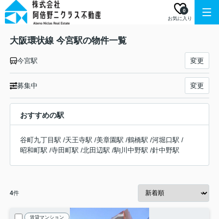
0
お気に入り
大阪環状線 今宮駅の物件一覧
今宮駅
変更
募集中
変更
おすすめの駅
谷町九丁目駅
/
天王寺駅
/
美章園駅
/
鶴橋駅
/
河堀口駅
/
昭和町駅
/
寺田町駅
/
北田辺駅
/
駒川中野駅
/
針中野駅
4
件
賃貸マンション