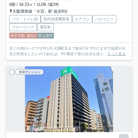
6階 / 34.23㎡ / 1LDK /築3年
大阪環状線「今宮」駅 徒歩8分
バス・トイレ別
室内洗濯機置場
エアコン
バルコニー
フローリング
電気有
仲手半額
敷礼0
即入居可
近くの肉のハナマサPLUS 大国町店まで徒歩7分で行けます◎地震や火
災の対策をしたいのであれば、RC構造で安心生活を送り...
もっと見る
賃貸マンション