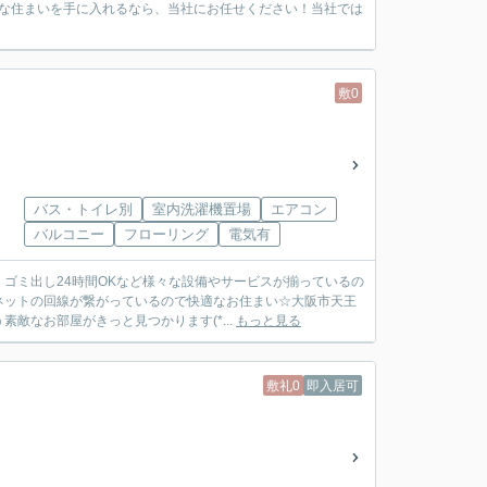
適な住まいを手に入れるなら、当社にお任せください！当社では
敷0
バス・トイレ別
室内洗濯機置場
エアコン
バルコニー
フローリング
電気有
ゴミ出し24時間OKなど様々な設備やサービスが揃っているの
ネットの回線が繋がっているので快適なお住まい☆大阪市天王
敵なお部屋がきっと見つかります(*...
もっと見る
敷礼0
即入居可