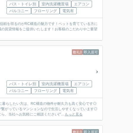
バス・トイレ別
室内洗濯機置場
エアコン
バルコニー
フローリング
電気有
な信頼を得るのがRC構造の魅力です！ペットを育てている方に
域の賃貸情報をご提供いたします！お客様のこだわりやご要望
敷礼0
即入居可
バス・トイレ別
室内洗濯機置場
エアコン
バルコニー
フローリング
電気有
に暮らしたい方は、RC構造の物件が耐久力も高く安心です◎
が繋がっているマンションなので生活しやすくなっています◎
、当社へお気軽にご相談ください(^...
もっと見る
敷礼0
即入居可