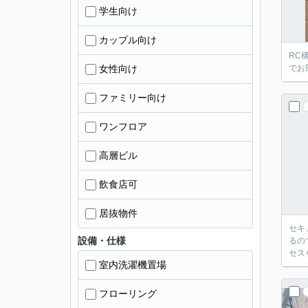
学生向け
カップル向け
RC
女性向け
でお
ファミリー向け
ワンフロア
高層ビル
飲食店可
居抜物件
セキ
設備・仕様
るの
セス
室内洗濯機置場
フローリング