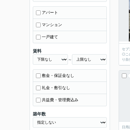
アパート
マンション
一戸建て
セブ
賃料
◎こ
～
り自
敷金・保証金なし
礼金・敷引なし
共益費・管理費込み
築年数
日用