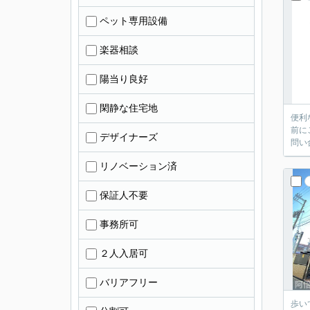
ペット専用設備
楽器相談
陽当り良好
閑静な住宅地
便利
前に
デザイナーズ
問い
リノベーション済
保証人不要
事務所可
２人入居可
バリアフリー
歩い