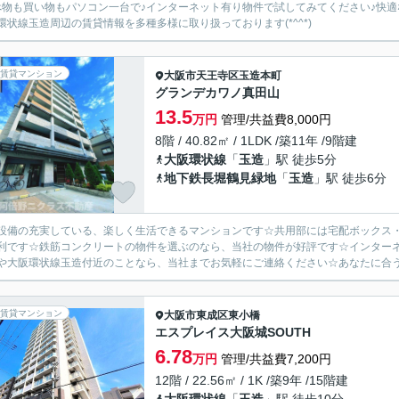
べ物も買い物もパソコン一台で♪インターネット有り物件で試してみてください♪快
環状線玉造周辺の賃貸情報を多種多様に取り扱っております(*^^*)
賃貸マンション
大阪市天王寺区
玉造本町
グランデカワノ真田山
13.5
万円
管理/共益費8,000円
8階 / 40.82㎡ / 1LDK /築11年 /9階建
大阪環状線
「
玉造
」駅 徒歩5分
地下鉄長堀鶴見緑地
「
玉造
」駅 徒歩6分
設備の充実している、楽しく生活できるマンションです☆共用部には宅配ボックス・
利です☆鉄筋コンクリートの物件を選ぶのなら、当社の物件が好評です☆インター
や大阪環状線玉造付近のことなら、当社までお気軽にご連絡ください☆あなたに合う素
賃貸マンション
大阪市東成区
東小橋
エスプレイス大阪城SOUTH
6.78
万円
管理/共益費7,200円
12階 / 22.56㎡ / 1K /築9年 /15階建