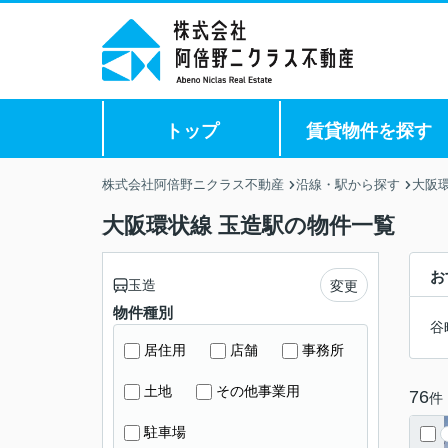
トップ
賃貸物件を探す
株式会社阿倍野ニクラス不動産
沿線・駅から探す
大阪
大阪環状線 玉造駅の物件一覧
お
玉造
変更
物件種別
谷
居住用
店舗
事務所
土地
その他事業用
76
件
駐車場