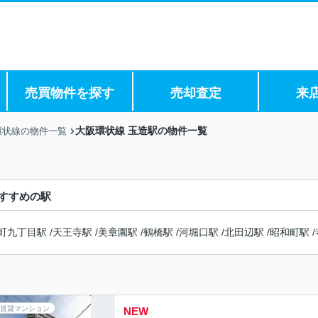
売買物件を探す
売却査定
来
大阪環状線 玉造駅の物件一覧
環状線の物件一覧
すすめの駅
町九丁目駅
/
天王寺駅
/
美章園駅
/
鶴橋駅
/
河堀口駅
/
北田辺駅
/
昭和町駅
/
賃貸マンション
NEW