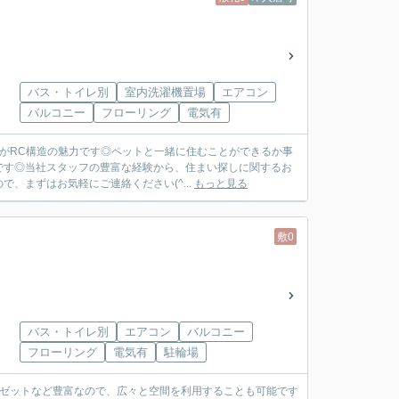
バス・トイレ別
室内洗濯機置場
エアコン
バルコニー
フローリング
電気有
のがRC構造の魅力です◎ペットと一緒に住むことができるか事
です◎当社スタッフの豊富な経験から、住まい探しに関するお
、まずはお気軽にご連絡ください(^...
もっと見る
敷0
バス・トイレ別
エアコン
バルコニー
フローリング
電気有
駐輪場
ロゼットなど豊富なので、広々と空間を利用することも可能です