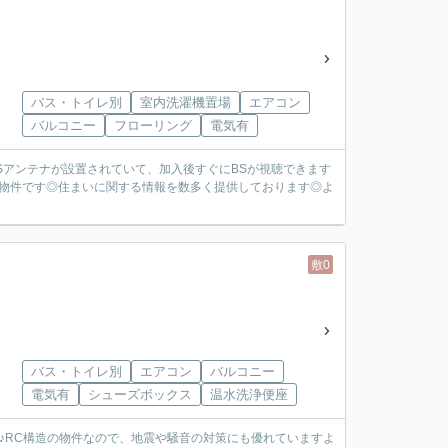
バス・トイレ別
室内洗濯機置場
エアコン
バルコニー
フローリング
電気有
Sアンテナが設置されていて、加入後すぐにBSが視聴できます
の物件です◎住まいに関する情報を数多く提供しております◎よ
敷0
バス・トイレ別
エアコン
バルコニー
電気有
シューズボックス
温水洗浄便座
♪RC構造の物件なので、地震や騒音の対策にも優れていますよ