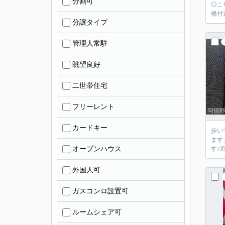
分割可
◎こ
橋付
分譲タイプ
管理人常駐
眺望良好
二世帯住宅
フリーレント
カードキー
歩い
ます
オープンハウス
す♪
外国人可
ガスコンロ設置可
ルームシェア可