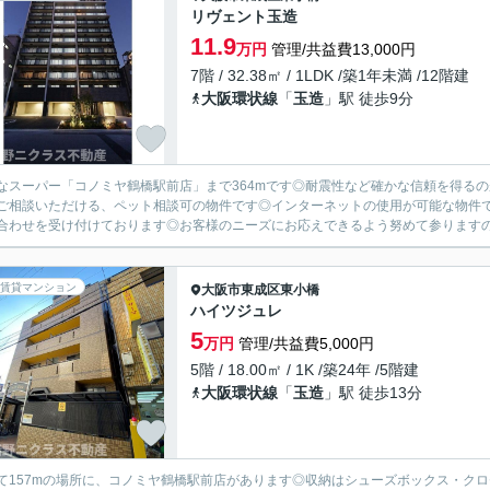
リヴェント玉造
11.9
万円
管理/共益費13,000円
7階 / 32.38㎡ / 1LDK /築1年未満 /12階建
大阪環状線
「
玉造
」駅 徒歩9分
なスーパー「コノミヤ鶴橋駅前店」まで364mです◎耐震性など確かな信頼を得る
ご相談いただける、ペット相談可の物件です◎インターネットの使用が可能な物件
合わせを受け付けております◎お客様のニーズにお応えできるよう努めて参りますので
賃貸マンション
大阪市東成区
東小橋
ハイツジュレ
5
万円
管理/共益費5,000円
5階 / 18.00㎡ / 1K /築24年 /5階建
大阪環状線
「
玉造
」駅 徒歩13分
て157mの場所に、コノミヤ鶴橋駅前店があります◎収納はシューズボックス・ク