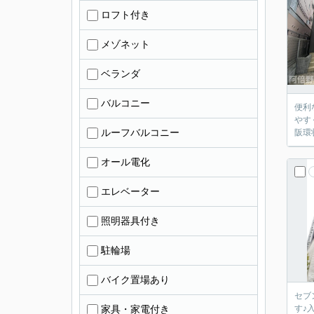
ロフト付き
メゾネット
ベランダ
バルコニー
便利
やす
ルーフバルコニー
阪環
オール電化
エレベーター
照明器具付き
駐輪場
バイク置場あり
セブ
家具・家電付き
す♪