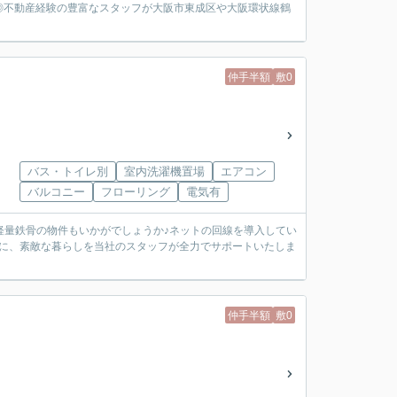
◎不動産経験の豊富なスタッフが大阪市東成区や大阪環状線鶴
仲手半額
敷0
バス・トイレ別
室内洗濯機置場
エアコン
バルコニー
フローリング
電気有
軽量鉄骨の物件もいかがでしょうか♪ネットの回線を導入してい
方に、素敵な暮らしを当社のスタッフが全力でサポートいたしま
仲手半額
敷0