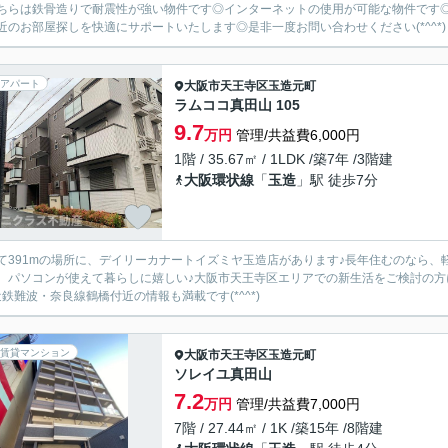
ちらは鉄骨造りで耐震性が強い物件です◎インターネットの使用が可能な物件です
近のお部屋探しを快適にサポートいたします◎是非一度お問い合わせください(*^^*)
アパート
大阪市天王寺区
玉造元町
ラムココ真田山 105
9.7
万円
管理/共益費6,000円
1階 / 35.67㎡ / 1LDK /築7年 /3階建
大阪環状線
「
玉造
」駅 徒歩7分
て391mの場所に、デイリーカナートイズミヤ玉造店があります♪長年住むのなら、
、パソコンが使えて暮らしに嬉しい♪大阪市天王寺区エリアでの新生活をご検討の
近鉄難波・奈良線鶴橋付近の情報も満載です(*^^*)
賃貸マンション
大阪市天王寺区
玉造元町
ソレイユ真田山
7.2
万円
管理/共益費7,000円
7階 / 27.44㎡ / 1K /築15年 /8階建