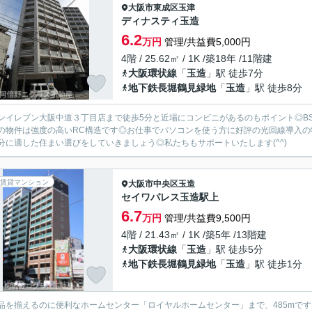
大阪市東成区
玉津
ディナスティ玉造
6.2
万円
管理/共益費5,000円
4階 / 25.62㎡ / 1K /築18年 /11階建
大阪環状線
「
玉造
」駅 徒歩7分
地下鉄長堀鶴見緑地
「
玉造
」駅 徒歩8分
ンイレブン大阪中道３丁目店まで徒歩5分と近場にコンビニがあるのもポイント◎B
の物件は強度の高いRC構造です◎お仕事でパソコンを使う方に好評の光回線導入
分に適した住まい選びをしていきましょう◎私たちもサポートいたします(^^)
賃貸マンション
大阪市中央区
玉造
セイワパレス玉造駅上
6.7
万円
管理/共益費9,500円
4階 / 21.43㎡ / 1K /築5年 /13階建
大阪環状線
「
玉造
」駅 徒歩5分
地下鉄長堀鶴見緑地
「
玉造
」駅 徒歩1分
品を揃えるのに便利なホームセンター「ロイヤルホームセンター」まで、485mです