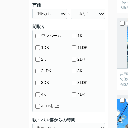
♪調
面積
大阪
～
間取り
ワンルーム
1K
1DK
1LDK
2K
2DK
2LDK
3K
共用
で便
3DK
3LDK
寺区
4K
4DK
4LDK以上
駅・バス停からの時間