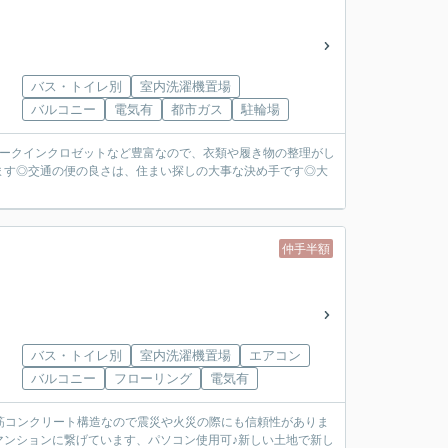
バス・トイレ別
室内洗濯機置場
バルコニー
電気有
都市ガス
駐輪場
ォークインクロゼットなど豊富なので、衣類や履き物の整理がし
ます◎交通の便の良さは、住まい探しの大事な決め手です◎大
仲手半額
バス・トイレ別
室内洗濯機置場
エアコン
バルコニー
フローリング
電気有
筋コンクリート構造なので震災や火災の際にも信頼性がありま
マンションに繋げています、パソコン使用可♪新しい土地で新し