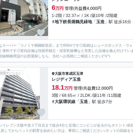
6
万円
管理/共益費4,000円
1-2階 / 32.37㎡ / 1K /築10年 /2階建
地下鉄長堀鶴見緑地
「
玉造
」駅 徒歩16分
なスーパー「コノミヤ鶴橋駅前店」まで456mです◎収納はシューズボックス・ウ
く便利です◎室内設備は洗面所独立・浴室乾燥機など充実した設備を備え付けてい
状線鶴橋周辺のお部屋探しなら、当社へお気軽にご相談ください(^o^)
賃貸マンション
大阪市東成区
玉津
レジディア玉造
18.1
万円
管理/共益費12,000円
3階 / 68.65㎡ / 2LDK /築11年 /11階建
大阪環状線
「
玉造
」駅 徒歩7分
ンイレブン大阪中道３丁目店まで徒歩4分と近場にコンビニがあるのもポイント♪鉄
入居してからペットの飼育を始めたい方は、事前にご相談ください♪ネットの回線を