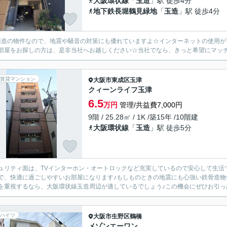
大阪環状線
「
玉造
」駅 徒歩4分
地下鉄長堀鶴見緑地
「
玉造
」駅 徒歩4分
構造の物件なので、地震や騒音の対策にも優れていますよ☆インターネットの使用
部屋をお探しの方は、是非当社へお越しください☆当社でなら、きっと希望にマッチし
賃貸マンション
大阪市東成区
玉津
クィーンライフ玉津
6.5
万円
管理/共益費7,000円
9階 / 25.28㎡ / 1K /築15年 /10階建
大阪環状線
「
玉造
」駅 徒歩5分
ュリティ面は、TVインターホン・オートロックなど充実しているので安心して生活
で、快適に過ごしやすいお部屋になります♪もしものときの地震にも心強い鉄骨造物
を重視するなら、大阪環状線玉造周辺が適しているでしょう♪この機会にぜひお引っ越し
ハイツ
大阪市生野区
鶴橋
メゾンエーワン