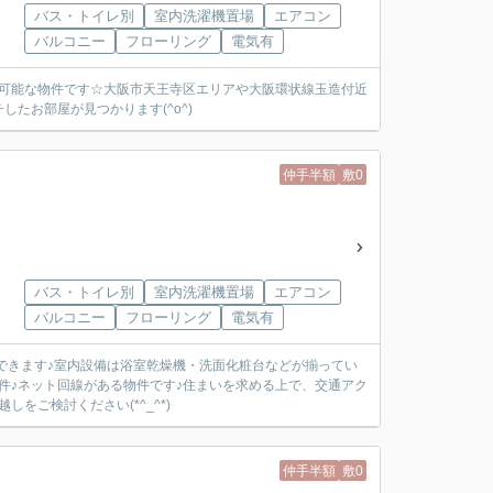
バス・トイレ別
室内洗濯機置場
エアコン
バルコニー
フローリング
電気有
が可能な物件です☆大阪市天王寺区エリアや大阪環状線玉造付近
たお部屋が見つかります(^o^)
仲手半額
敷0
バス・トイレ別
室内洗濯機置場
エアコン
バルコニー
フローリング
電気有
できます♪室内設備は浴室乾燥機・洗面化粧台などが揃ってい
件♪ネット回線がある物件です♪住まいを求める上で、交通アク
をご検討ください(*^_^*)
仲手半額
敷0