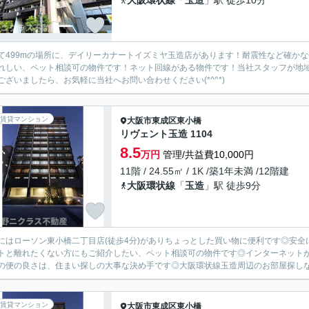
大阪環状線
「
玉造
」駅 徒歩10分
て499mの場所に、デイリーカナートイズミヤ玉造店があります！耐震性など確か
れしい、ペット相談可の物件です！ネット回線がある物件です！当社スタッフが地
ございましたら、お気軽に当社へお問い合わせください(*^^*)
賃貸マンション
大阪市東成区
東小橋
リヴェント玉造 1104
8.5
万円
管理/共益費10,000円
11階 / 24.55㎡ / 1K /築1年未満 /12階建
大阪環状線
「
玉造
」駅 徒歩9分
にはローソン東小橋二丁目店(徒歩4分)がありちょっとした買い物に便利です◎安全
トと離れたくない方にもご紹介したい、ペット相談可の物件です◎インターネット
の便の良さは、住まい探しの大事な決め手です◎大阪環状線玉造周辺のお部屋探しなら
賃貸マンション
大阪市東成区
東小橋