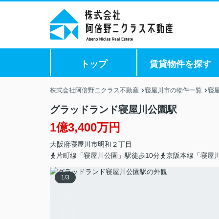
トップ
賃貸物件を探す
株式会社阿倍野ニクラス不動産
寝屋川市の物件一覧
寝
グラッドランド寝屋川公園駅
1億3,400万円
大阪府
寝屋川市
明和
２丁目
片町線「寝屋川公園」駅徒歩10分
京阪本線「寝屋川
1
/
3