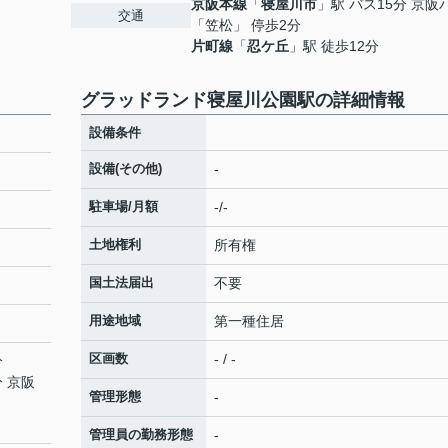
京阪本線
「
寝屋川市
」駅 バス15分 京阪
交通
「笠松」 停歩2分
片町線
「
忍ケ丘
」駅 徒歩12分
グラッドランド寝屋川公園駅の詳細情報
設備条件
設備(その他)
-
駐車場/月額
-/-
土地権利
所有権
国土法届出
不要
用途地域
第一種住居
区画数
- / -
分
分 京阪
管理形態
-
管理員の勤務形態
-