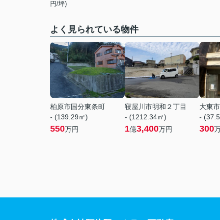
円/坪)
よく見られている物件
柏原市国分東条町
寝屋川市明和２丁目
大東市
- (139.29㎡)
- (1212.34㎡)
- (37.
550
1
3,400
300
万円
億
万円