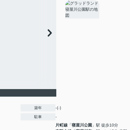
-(-)
築年
-
駐車
片町線
「
寝屋川公園
」駅 徒歩10分