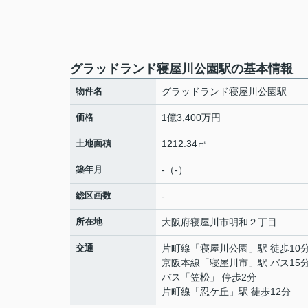
グラッドランド寝屋川公園駅の基本情報
物件名
グラッドランド寝屋川公園駅
価格
1億3,400万円
土地面積
1212.34㎡
築年月
-（-）
総区画数
-
所在地
大阪府
寝屋川市
明和
２丁目
交通
片町線
「
寝屋川公園
」駅 徒歩10
京阪本線
「
寝屋川市
」駅 バス15
バス「笠松」 停歩2分
片町線
「
忍ケ丘
」駅 徒歩12分