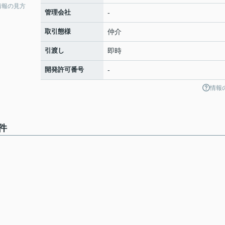
情報の見方
管理会社
-
取引態様
仲介
引渡し
即時
開発許可番号
-
情報
件