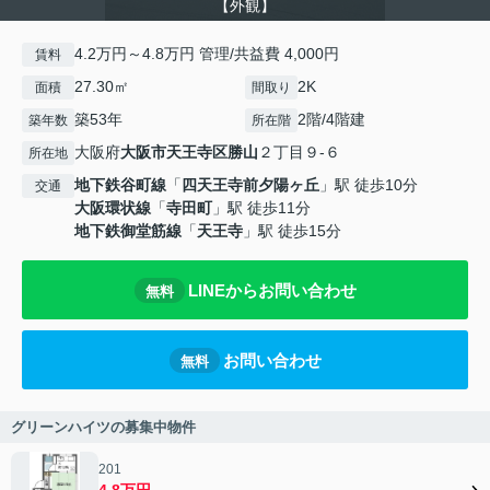
【外観】
4.2万円～4.8万円 管理/共益費 4,000円
賃料
27.30㎡
2K
面積
間取り
築53年
2階/4階建
築年数
所在階
大阪府
大阪市天王寺区
勝山
２丁目９-６
所在地
地下鉄谷町線
「
四天王寺前夕陽ヶ丘
」駅 徒歩10分
交通
大阪環状線
「
寺田町
」駅 徒歩11分
地下鉄御堂筋線
「
天王寺
」駅 徒歩15分
LINEからお問い合わせ
無料
お問い合わせ
無料
グリーンハイツの募集中物件
201
4.8万円