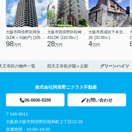
大阪市阿倍野区阿倍野筋１丁目
大阪市阿倍野区松崎町３丁目
大阪市西成区千本北２丁目
2LDK＋S(納戸) (105.43㎡)
4SLDK (110.00㎡)
2K (32.00㎡)
2
98
28
4
万円
万円
万円
天王寺区の物件一覧
四天王寺前夕陽ヶ丘駅
グリーンハイツ
株式会社阿倍野ニクラス不動産
06-6606-8288
お問い合わせ
〒545-0011
大阪府大阪市阿倍野区昭和町２丁目13-30
営業時間：
10:00~19:00