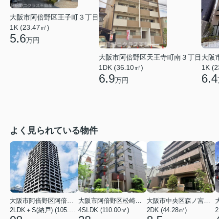
大阪市阿倍野区王子町３丁目
1K (23.47㎡)
5.6
万円
大阪市阿倍野区天王寺町南３丁目
大阪
1DK (36.10㎡)
1K (
6.9
6.4
万円
よく見られている物件
大阪市阿倍野区阿倍野筋１丁目
大阪市阿倍野区松崎町３丁目
大阪市中央区森ノ宮中央１丁目
2LDK＋S(納戸) (105.43㎡)
4SLDK (110.00㎡)
2DK (44.28㎡)
2