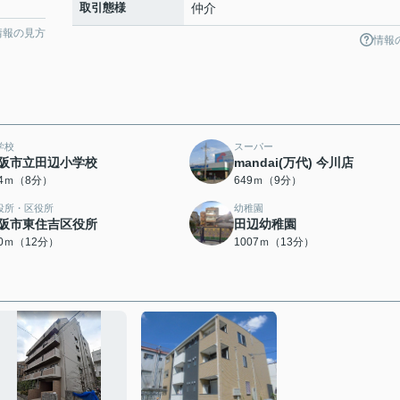
取引態様
仲介
情報の見方
情報
学校
スーパー
阪市立田辺小学校
mandai(万代) 今川店
94ｍ（8分）
649ｍ（9分）
役所・区役所
幼稚園
阪市東住吉区役所
田辺幼稚園
50ｍ（12分）
1007ｍ（13分）