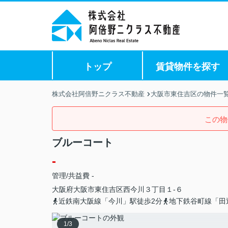
トップ
賃貸物件を探す
株式会社阿倍野ニクラス不動産
大阪市東住吉区の物件一
この物
ブルーコート
-
管理/共益費 -
大阪府
大阪市東住吉区
西今川
３丁目１-６
近鉄南大阪線「今川」駅徒歩2分
地下鉄谷町線「田
1
/
3