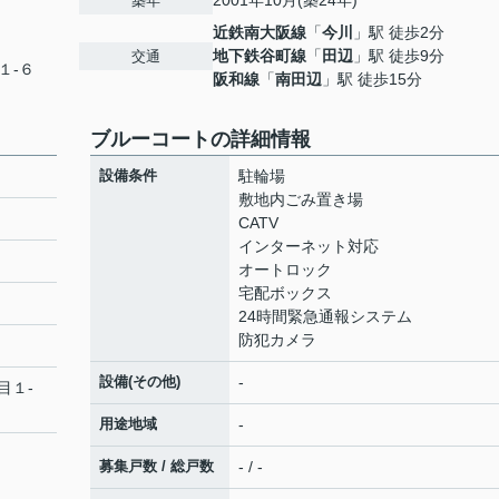
2001年10月(築24年)
築年
近鉄南大阪線
「
今川
」駅 徒歩2分
地下鉄谷町線
「
田辺
」駅 徒歩9分
交通
１-６
阪和線
「
南田辺
」駅 徒歩15分
ブルーコートの詳細情報
設備条件
駐輪場
敷地内ごみ置き場
CATV
インターネット対応
オートロック
宅配ボックス
24時間緊急通報システム
防犯カメラ
設備(その他)
-
目１-
用途地域
-
募集戸数 / 総戸数
- / -