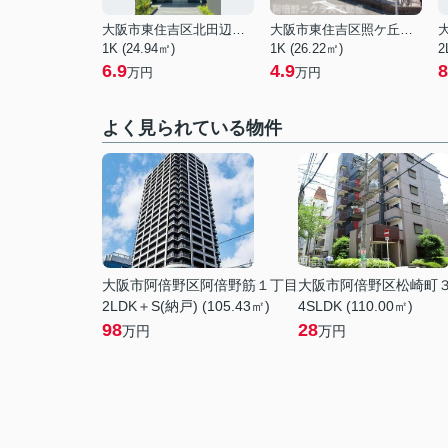
大阪市東住吉区北田辺３丁目
大阪市東住吉区照ケ丘矢田１丁目
1K (24.94㎡)
1K (26.22㎡)
2
6.9
4.9
8
万円
万円
よく見られている物件
大阪市阿倍野区阿倍野筋１丁目
大阪市阿倍野区松崎町
2LDK＋S(納戸) (105.43㎡)
4SLDK (110.00㎡)
98
28
万円
万円