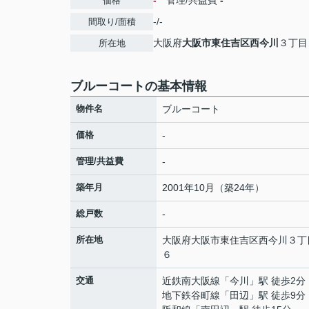
-
管理/共益費
-
価格
-/-
間取り/面積
大阪府
大阪市東住吉区
西今川
３丁目
所在地
ブルーコートの基本情報
物件名
ブルーコート
価格
-
管理/共益費
-
築年月
2001年10月（築24年）
総戸数
-
所在地
大阪府
大阪市東住吉区
西今川
３丁
６
交通
近鉄南大阪線
「
今川
」駅 徒歩2分
地下鉄谷町線
「
田辺
」駅 徒歩9分