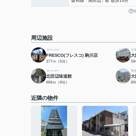
阪和線
「
南田辺
」駅 徒歩15分
周辺施設
スーパー
小
FRESCO(フレスコ) 駒川店
大
377ｍ（5分）
5
スーパー
市
北田辺味道館
大
666ｍ（9分）
9
近隣の物件