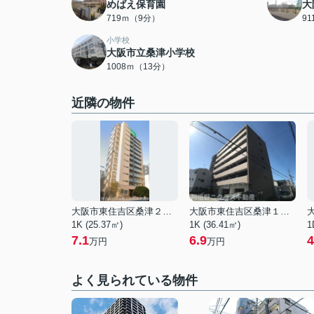
めばえ保育園
大
719ｍ（9分）
9
小学校
大阪市立桑津小学校
1008ｍ（13分）
近隣の物件
大阪市東住吉区桑津２丁目
大阪市東住吉区桑津１丁目
1K (25.37㎡)
1K (36.41㎡)
1
7.1
6.9
4
万円
万円
よく見られている物件