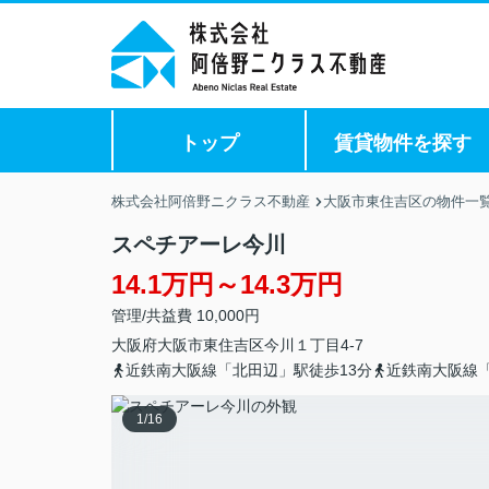
トップ
賃貸物件を探す
株式会社阿倍野ニクラス不動産
大阪市東住吉区の物件一
スペチアーレ今川
14.1万円～14.3万円
管理/共益費 10,000円
大阪府
大阪市東住吉区
今川
１丁目4-7
近鉄南大阪線「北田辺」駅徒歩13分
近鉄南大阪線「
1
/
16