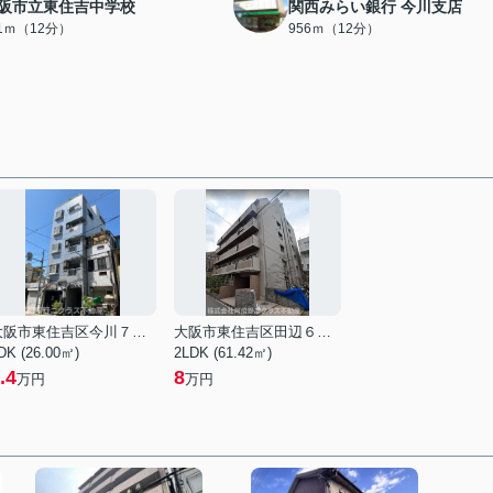
阪市立東住吉中学校
関西みらい銀行 今川支店
11ｍ（12分）
956ｍ（12分）
大阪市東住吉区今川７丁目
大阪市東住吉区田辺６丁目
DK (26.00㎡)
2LDK (61.42㎡)
.4
8
万円
万円