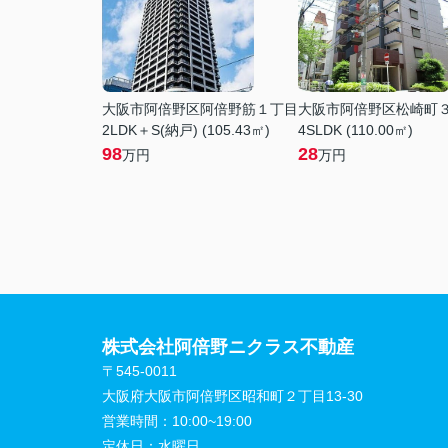
大阪市阿倍野区阿倍野筋１丁目
大阪市阿倍野区松崎町
2LDK＋S(納戸) (105.43㎡)
4SLDK (110.00㎡)
98
28
万円
万円
株式会社阿倍野ニクラス不動産
〒545-0011
大阪府大阪市阿倍野区昭和町２丁目13-30
営業時間：
10:00~19:00
定休日：
水曜日