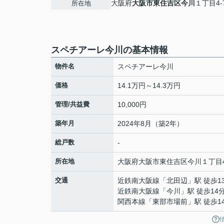
大阪府
大阪市東住吉区
今川
１丁目4-
所在地
スペチアーレ今川の基本情報
物件名
スペチアーレ今川
価格
14.1万円～14.3万円
管理/共益費
10,000円
築年月
2024年8月（築2年）
総戸数
-
所在地
大阪府
大阪市東住吉区
今川
１丁目4
交通
近鉄南大阪線
「
北田辺
」駅 徒歩1
近鉄南大阪線
「
今川
」駅 徒歩14
関西本線
「
東部市場前
」駅 徒歩1