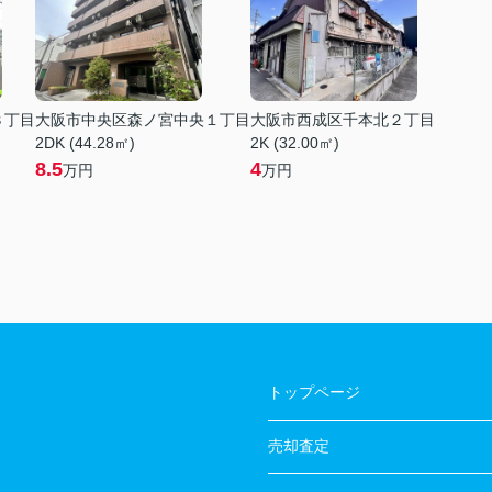
３丁目
大阪市中央区森ノ宮中央１丁目
大阪市西成区千本北２丁目
2DK (44.28㎡)
2K (32.00㎡)
8.5
4
万円
万円
トップページ
売却査定