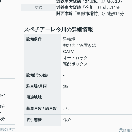
近鉄南大阪線
「
北田辺
」駅 徒歩13分
7
近鉄南大阪線
「
今川
」駅 徒歩14分
交通
関西本線
「
東部市場前
」駅 徒歩14分
スペチアーレ今川の詳細情報
設備条件
駐輪場
敷地内ごみ置き場
CATV
オートロック
宅配ボックス
設備(その他)
-
駐車場/月額
無/-
-7
用途地域
-
3分
募集戸数 / 総戸数
- / -
分
4分
取引態様
仲介
情報の見方
情報