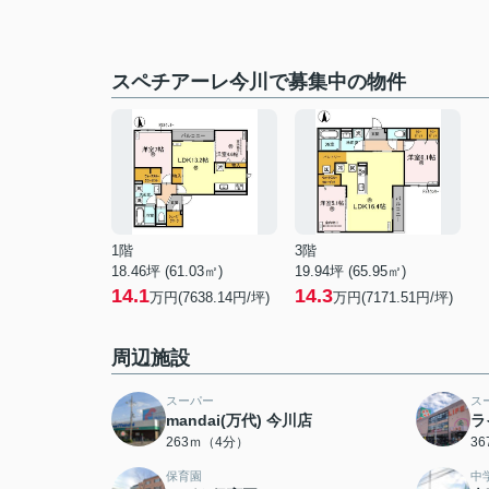
スペチアーレ今川で募集中の物件
1階
3階
18.46坪 (61.03㎡)
19.94坪 (65.95㎡)
14.1
14.3
万円(7638.14円/坪)
万円(7171.51円/坪)
周辺施設
スーパー
ス
mandai(万代) 今川店
ラ
263ｍ（4分）
3
保育園
中