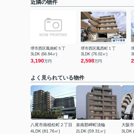
近隣の物件
堺市西区鳳南町５丁
堺市西区鳳西町１丁
3LDK (66.84㎡)
3LDK (76.02㎡)
3
3,190
2,598
2
万円
万円
よく見られている物件
八尾市南植松町２丁目
泉南郡岬町淡輪
大阪市
4LDK (81.76㎡)
2LDK (59.31㎡)
3LDK 