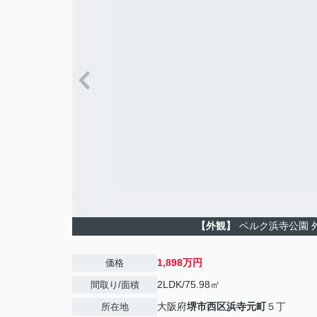
【外観】
ベルク浜寺公園 
1,898万円
価格
2LDK/75.98㎡
間取り/面積
大阪府
堺市西区
浜寺元町
５丁
所在地