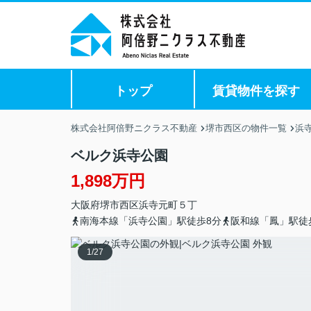
トップ
賃貸物件を探す
株式会社阿倍野ニクラス不動産
堺市西区の物件一覧
浜
ベルク浜寺公園
1,898万円
大阪府
堺市西区
浜寺元町
５丁
南海本線「浜寺公園」駅徒歩8分
阪和線「鳳」駅徒
1
/
27