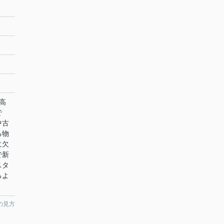
高
で
中古
る物
に欠
で新
スタ
るよ
の見方