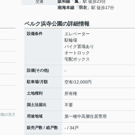
阪和線
「
鳳
」駅 徒歩23分
交通
南海本線
「
羽衣
」駅 徒歩17分
ベルク浜寺公園の詳細情報
設備条件
エレベーター
駐輪場
バイク置場あり
オートロック
宅配ボックス
設備(その他)
-
駐車場/月額
空有/12,000円
土地権利
所有権
国土法届出
不要
情報の見方
用途地域
第一種中高層住居専用
販売戸数 / 総戸数
- / 34戸