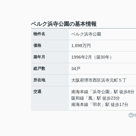
ベルク浜寺公園の基本情報
物件名
ベルク浜寺公園
価格
1,898万円
築年月
1996年2月（築30年）
総戸数
34戸
所在地
大阪府
堺市西区
浜寺元町
５丁
交通
南海本線
「
浜寺公園
」駅 徒歩8分
阪和線
「
鳳
」駅 徒歩23分
南海本線
「
羽衣
」駅 徒歩17分