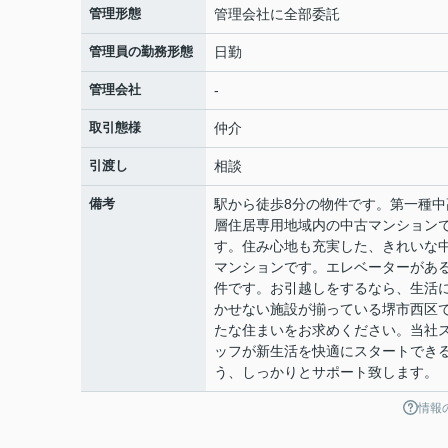
管理形態
管理会社に全部委託
管理員の勤務形態
日勤
管理会社
-
取引態様
仲介
引渡し
相談
備考
駅から徒歩8分の物件です。第一種中
層住居専用地域内の中古マンション
す。住み心地も充実した、きれいな
マンションです。エレベーターがあ
件です。お引越しをするなら、生活
かせない施設が揃っている堺市西区
たな住まいをお求めください。当社
ッフが新生活を快適にスタートでき
う、しっかりとサポート致します。
情報