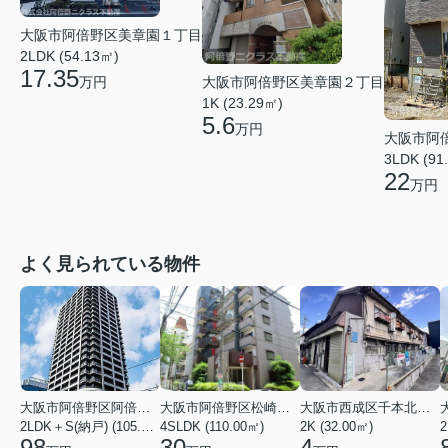
大阪市阿倍野区美章園１丁目
2LDK (54.13㎡)
17.35
大阪市阿倍野区美章園２丁目
万円
1K (23.29㎡)
5.6
万円
大阪市阿
3LDK (91
22
万円
よく見られている物件
大阪市阿倍野区阿倍野筋１丁目
大阪市阿倍野区松崎町３丁目
大阪市西成区千本北２丁目
2LDK＋S(納戸) (105.43㎡)
4SLDK (110.00㎡)
2K (32.00㎡)
2
98
30
4