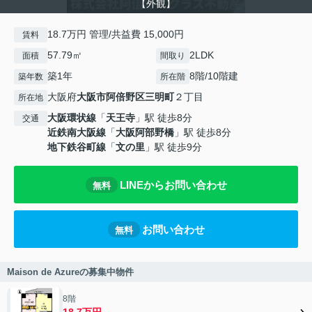
【外観】
18.7万円 管理/共益費 15,000円
賃料
57.79㎡
2LDK
面積
間取り
築1年
8階/10階建
築年数
所在階
大阪府
大阪市阿倍野区
三明町
２丁目
所在地
大阪環状線
「
天王寺
」駅 徒歩8分
交通
近鉄南大阪線
「
大阪阿部野橋
」駅 徒歩8分
地下鉄谷町線
「
文の里
」駅 徒歩9分
LINEからお問い合わせ
無料
お問い合わせ
無料
Maison de Azureの募集中物件
8階
18.7万円