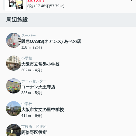
8階 / 17.48坪(57.79㎡)
周辺施設
スーパー
阪急OASIS(オアシス) あべの店
118ｍ（2分）
小学校
大阪市立常盤小学校
302ｍ（4分）
ホームセンター
コーナン天王寺店
335ｍ（5分）
中学校
大阪市立文の里中学校
412ｍ（6分）
市役所・区役所
阿倍野区役所