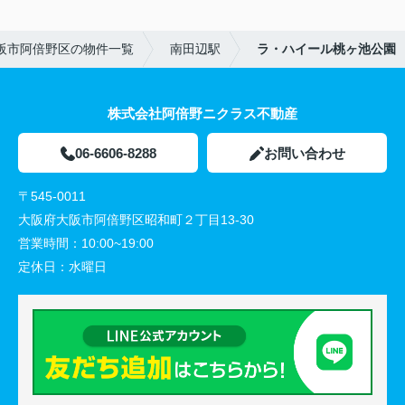
阪市阿倍野区の物件一覧
南田辺駅
ラ・ハイール桃ヶ池公園
株式会社阿倍野ニクラス不動産
06-6606-8288
お問い合わせ
〒545-0011
大阪府大阪市阿倍野区昭和町２丁目13-30
営業時間：
10:00~19:00
定休日：
水曜日