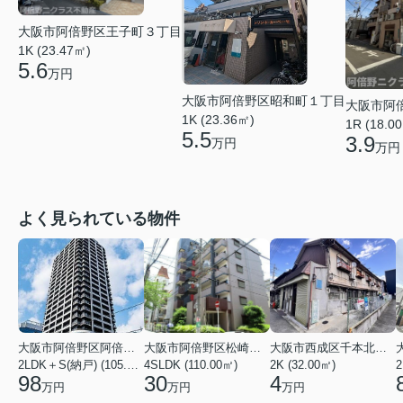
大阪市阿倍野区王子町３丁目
1K (23.47㎡)
5.6
万円
大阪市阿倍野区昭和町１丁目
大阪市阿
1K (23.36㎡)
1R (18.0
5.5
3.9
万円
万円
よく見られている物件
大阪市阿倍野区阿倍野筋１丁目
大阪市阿倍野区松崎町３丁目
大阪市西成区千本北２丁目
2LDK＋S(納戸) (105.43㎡)
4SLDK (110.00㎡)
2K (32.00㎡)
2
98
30
4
万円
万円
万円