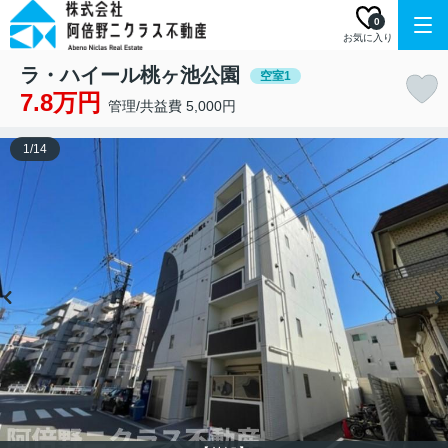
0
お気に入り
ラ・ハイール桃ヶ池公園
空室1
7.8万円
管理/共益費 5,000円
1
/
14