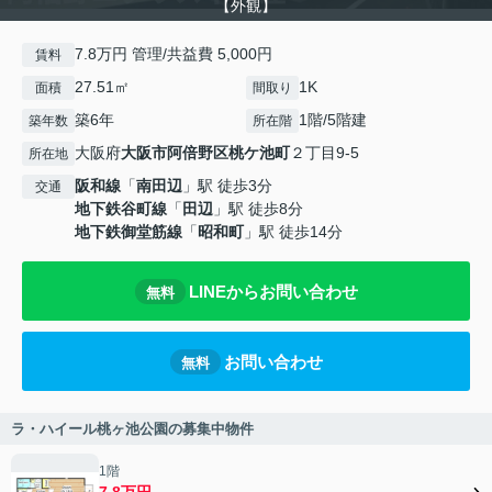
【外観】
7.8万円 管理/共益費 5,000円
賃料
27.51㎡
1K
面積
間取り
築6年
1階/5階建
築年数
所在階
大阪府
大阪市阿倍野区
桃ケ池町
２丁目9-5
所在地
阪和線
「
南田辺
」駅 徒歩3分
交通
地下鉄谷町線
「
田辺
」駅 徒歩8分
地下鉄御堂筋線
「
昭和町
」駅 徒歩14分
LINEからお問い合わせ
無料
お問い合わせ
無料
ラ・ハイール桃ヶ池公園の募集中物件
1階
7.8万円