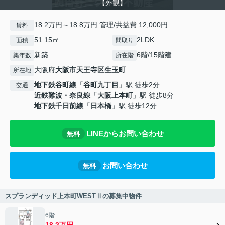
【外観】
18.2万円～18.8万円 管理/共益費 12,000円
賃料
51.15㎡
2LDK
面積
間取り
新築
6階/15階建
築年数
所在階
大阪府
大阪市天王寺区
生玉町
所在地
地下鉄谷町線
「
谷町九丁目
」駅 徒歩2分
交通
近鉄難波・奈良線
「
大阪上本町
」駅 徒歩8分
地下鉄千日前線
「
日本橋
」駅 徒歩12分
LINEからお問い合わせ
無料
お問い合わせ
無料
スプランディッド上本町WESTⅡの募集中物件
6階
18.2万円