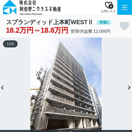
0
お気に入り
スプランディッド上本町WESTⅡ
空室2
18.2万円～18.8万円
管理/共益費 12,000円
1
/
16