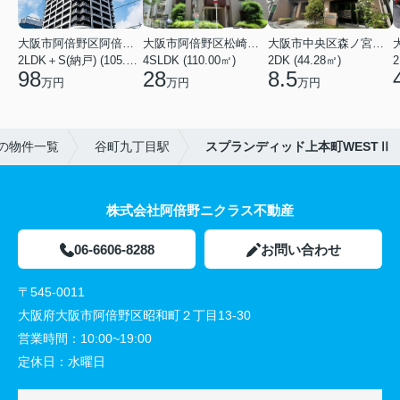
大阪市阿倍野区阿倍野筋１丁目
大阪市阿倍野区松崎町３丁目
大阪市中央区森ノ宮中央１丁目
2LDK＋S(納戸) (105.43㎡)
4SLDK (110.00㎡)
2DK (44.28㎡)
2
98
28
8.5
万円
万円
万円
の物件一覧
谷町九丁目駅
スプランディッド上本町WESTⅡ
株式会社阿倍野ニクラス不動産
06-6606-8288
お問い合わせ
〒545-0011
大阪府大阪市阿倍野区昭和町２丁目13-30
営業時間：
10:00~19:00
定休日：
水曜日