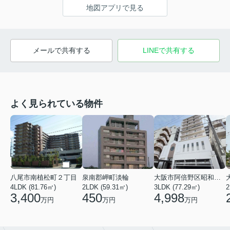
地図アプリで見る
メールで共有する
LINEで共有する
よく見られている物件
八尾市南植松町２丁目
泉南郡岬町淡輪
大阪市阿倍野区昭和町２丁目
4LDK (81.76㎡)
2LDK (59.31㎡)
3LDK (77.29㎡)
2
3,400
450
4,998
万円
万円
万円