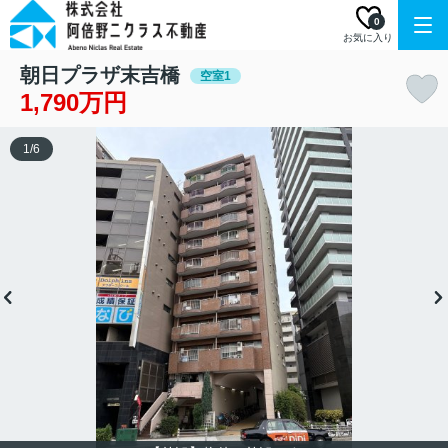
0
お気に入り
朝日プラザ末吉橋
空室1
1,790万円
1
/
6