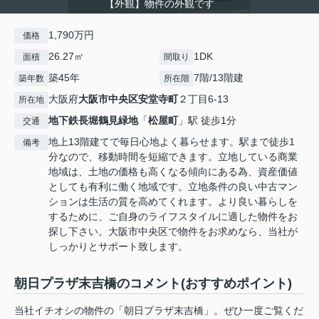
【外観】物件の外観です
1,790万円
価格
26.27㎡
1DK
面積
間取り
築45年
7階/13階建
築年数
所在階
大阪府
大阪市中央区
安堂寺町
２丁目6-13
所在地
地下鉄長堀鶴見緑地
「
松屋町
」駅 徒歩1分
交通
地上13階建てで毎日心地よく暮らせます。駅まで徒歩1
備考
分なので、移動時間を短縮できます。立地している商業
地域は、土地の価格も高くなる傾向にある為、資産価値
としても有利に働く地域です。立地条件の良い中古マン
ションは生活の質を高めてくれます。より良い暮らしを
するために、ご自身のライフスタイルに適した物件をお
探し下さい。大阪市中央区で物件をお求めなら、当社が
しっかりとサポート致します。
朝日プラザ末吉橋のコメント(おすすめポイント)
当社イチオシの物件の「朝日プラザ末吉橋」。ぜひ一度ご覧くだ