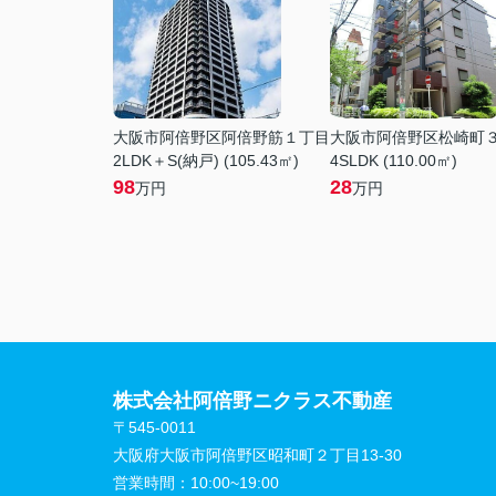
大阪市阿倍野区阿倍野筋１丁目
大阪市阿倍野区松崎町
2LDK＋S(納戸) (105.43㎡)
4SLDK (110.00㎡)
98
28
万円
万円
株式会社阿倍野ニクラス不動産
〒545-0011
大阪府大阪市阿倍野区昭和町２丁目13-30
営業時間：
10:00~19:00