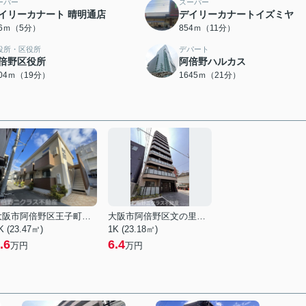
ーパー
スーパー
イリーカナート 晴明通店
デイリーカナートイズミヤ
96ｍ（5分）
854ｍ（11分）
役所・区役所
デパート
倍野区役所
阿倍野ハルカス
504ｍ（19分）
1645ｍ（21分）
大阪市阿倍野区王子町３丁目
大阪市阿倍野区文の里４丁目
K (23.47㎡)
1K (23.18㎡)
.6
6.4
万円
万円