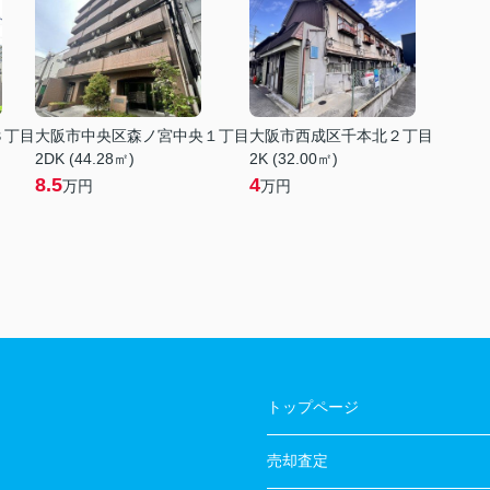
３丁目
大阪市中央区森ノ宮中央１丁目
大阪市西成区千本北２丁目
2DK (44.28㎡)
2K (32.00㎡)
8.5
4
万円
万円
トップページ
売却査定