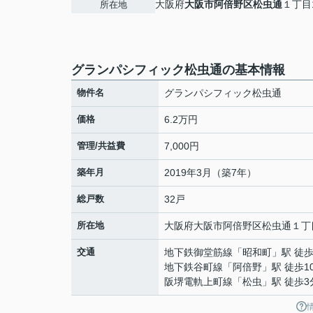
大阪府
大阪市阿倍野区
松虫通
１丁目1
所在地
グランパシフィック松虫通の基本情報
物件名
グランパシフィック松虫通
価格
6.2万円
管理/共益費
7,000円
築年月
2019年3月（築7年）
総戸数
32戸
所在地
大阪府
大阪市阿倍野区
松虫通
１丁目
交通
地下鉄御堂筋線
「
昭和町
」駅 徒歩
地下鉄谷町線
「
阿倍野
」駅 徒歩1
阪堺電軌上町線
「
松虫
」駅 徒歩3