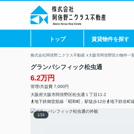
トップ
賃貸物件を探す
株式会社阿倍野ニクラス不動産
大阪市阿倍野区の物件一
グランパシフィック松虫通
6.2万円
管理/共益費 7,000円
大阪府
大阪市阿倍野区
松虫通
１丁目11-2
地下鉄御堂筋線「昭和町」駅徒歩12分
地下鉄谷町線
1
/
16