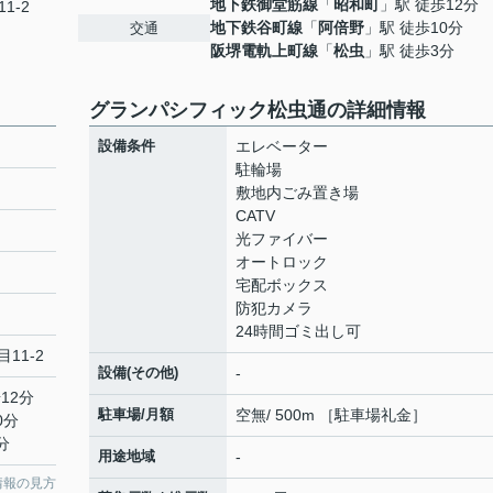
地下鉄御堂筋線
「
昭和町
」駅 徒歩12分
1-2
地下鉄谷町線
「
阿倍野
」駅 徒歩10分
交通
阪堺電軌上町線
「
松虫
」駅 徒歩3分
グランパシフィック松虫通の詳細情報
設備条件
エレベーター
駐輪場
敷地内ごみ置き場
CATV
光ファイバー
オートロック
宅配ボックス
防犯カメラ
24時間ゴミ出し可
11-2
設備(その他)
-
12分
駐車場/月額
空無/ 500m ［駐車場礼金］
0分
分
用途地域
-
情報の見方