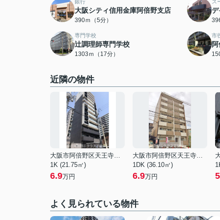
銀行
ス
大阪シティ信用金庫阿倍野支店
デ
390ｍ（5分）
3
専門学校
市
辻調理師専門学校
阿
1303ｍ（17分）
1
近隣の物件
大阪市阿倍野区天王寺町南３丁目
大阪市阿倍野区天王寺町南３丁目
1K (21.75㎡)
1DK (36.10㎡)
1
6.9
6.9
5
万円
万円
よく見られている物件