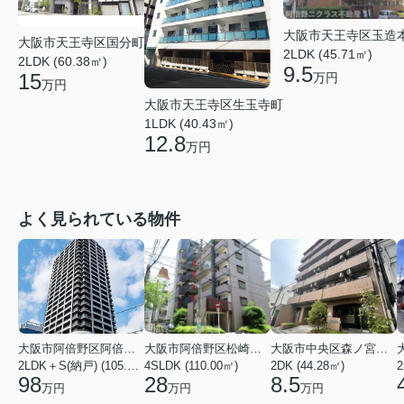
大阪市天王寺区玉造
大阪市天王寺区国分町
2LDK (45.71㎡)
2LDK (60.38㎡)
9.5
15
万円
万円
大阪市天王寺区生玉寺町
1LDK (40.43㎡)
12.8
万円
よく見られている物件
大阪市阿倍野区阿倍野筋１丁目
大阪市阿倍野区松崎町３丁目
大阪市中央区森ノ宮中央１丁目
2LDK＋S(納戸) (105.43㎡)
4SLDK (110.00㎡)
2DK (44.28㎡)
2
98
28
8.5
万円
万円
万円