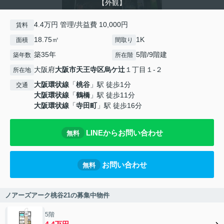
【外観】
4.4万円 管理/共益費 10,000円
賃料
18.75㎡
1K
面積
間取り
築35年
5階/9階建
築年数
所在階
大阪府
大阪市天王寺区
烏ケ辻
１丁目１-２
所在地
大阪環状線
「
桃谷
」駅 徒歩1分
交通
大阪環状線
「
鶴橋
」駅 徒歩11分
大阪環状線
「
寺田町
」駅 徒歩16分
LINEからお問い合わせ
無料
お問い合わせ
無料
ノアーズアーク桃谷21の募集中物件
5階
4.4万円