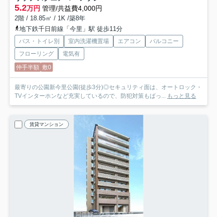
5.2
万円
管理/共益費4,000円
2階 / 18.85㎡ / 1K /築8年
地下鉄千日前線「今里」駅 徒歩11分
バス・トイレ別
室内洗濯機置場
エアコン
バルコニー
フローリング
電気有
仲手半額
敷0
最寄りの公園新今里公園(徒歩3分)◎セキュリティ面は、オートロック・
TVインターホンなど充実しているので、防犯対策もばっ...
もっと見る
賃貸マンション