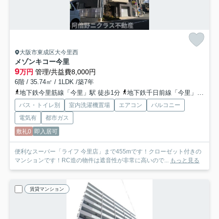
大阪市東成区大今里西
メゾンキコー今里
9
万円
管理/共益費8,000円
6階 / 35.74㎡ / 1LDK /築7年
地下鉄今里筋線「今里」駅 徒歩1分
地下鉄千日前線「今里」駅 徒歩4分
バス・トイレ別
室内洗濯機置場
エアコン
バルコニー
電気有
都市ガス
敷礼0
即入居可
便利なスーパー「ライフ 今里店」まで455mです！クローゼット付きの
マンションです！RC造の物件は遮音性が非常に高いので...
もっと見る
賃貸マンション