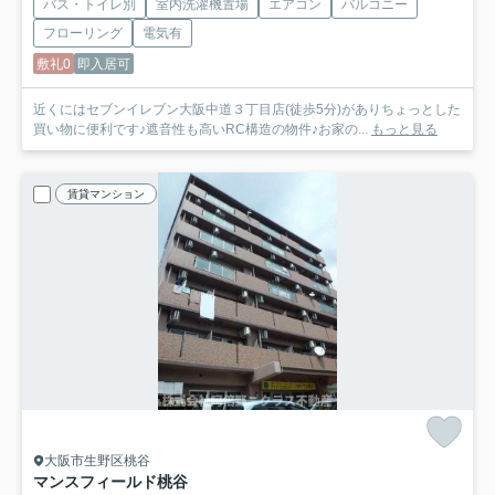
バス・トイレ別
室内洗濯機置場
エアコン
バルコニー
フローリング
電気有
敷礼0
即入居可
近くにはセブンイレブン大阪中道３丁目店(徒歩5分)がありちょっとした
買い物に便利です♪遮音性も高いRC構造の物件♪お家の...
もっと見る
賃貸マンション
大阪市生野区桃谷
マンスフィールド桃谷