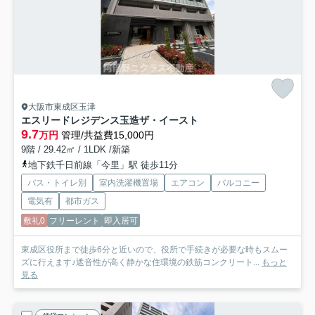
大阪市東成区玉津
エスリードレジデンス玉造ザ・イースト
9.7
万円
管理/共益費15,000円
9階 / 29.42㎡ / 1LDK /新築
地下鉄千日前線「今里」駅 徒歩11分
バス・トイレ別
室内洗濯機置場
エアコン
バルコニー
電気有
都市ガス
敷礼0
フリーレント
即入居可
東成区役所まで徒歩6分と近いので、役所で手続きが必要な時もスムー
ズに行えます♪遮音性が高く静かな住環境の鉄筋コンクリート...
もっと
見る