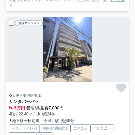
の物件です◎エントランスのオートロックと玄関の鍵で二重...
もっと見
る
賃貸マンション
大阪市東成区玉津
サンタバーバラ
5.3
万円
管理/共益費7,000円
4階 / 22.40㎡ / 1K /築24年
地下鉄千日前線「今里」駅 徒歩9分
バス・トイレ別
室内洗濯機置場
エアコン
バルコニー