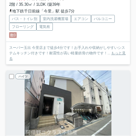
2階 / 35.30㎡ / 1LDK /築39年
地下鉄千日前線「今里」駅 徒歩7分
バス・トイレ別
室内洗濯機置場
エアコン
バルコニー
フローリング
電気有
敷0
スーパー玉出 今里店まで徒歩4分です！お手入れや収納がしやすいシス
テムキッチン付きです！耐震性が高い軽量鉄骨の物件です！...
もっと見
る
ハイツ