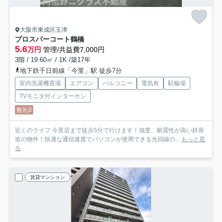
大阪市東成区玉津
プロスパーコート鶴橋
5.6
万円
管理/共益費7,000円
3階 / 19.60㎡ / 1K /築17年
地下鉄千日前線「今里」駅 徒歩7分
室内洗濯機置場
エアコン
バルコニー
電気有
駐輪場
TVモニタ付インターホン
敷礼0
近くのライフ 今里店まで徒歩5分で行けます！強度、耐震性が高い鉄骨
造の物件！快適な通信速度でパソコンが使用できる光回線の...
もっと見
る
賃貸マンション