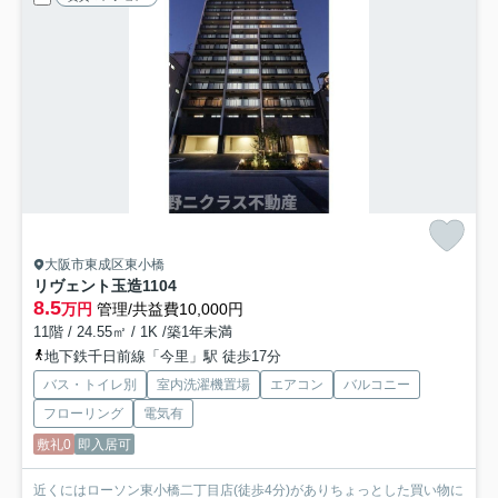
大阪市東成区東小橋
リヴェント玉造
1104
8.5
万円
管理/共益費10,000円
11階 / 24.55㎡ / 1K /築1年未満
地下鉄千日前線「今里」駅 徒歩17分
バス・トイレ別
室内洗濯機置場
エアコン
バルコニー
フローリング
電気有
敷礼0
即入居可
近くにはローソン東小橋二丁目店(徒歩4分)がありちょっとした買い物に