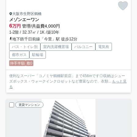
大阪市生野区鶴橋
メゾンエーワン
6
万円
管理/共益費4,000円
1-2階 / 32.37㎡ / 1K /築10年
地下鉄千日前線「今里」駅 徒歩12分
バス・トイレ別
室内洗濯機置場
バルコニー
電気有
都市ガス
駐輪場
仲手半額
敷0
便利なスーパー「コノミヤ鶴橋駅前店」まで456mです◎収納はシュー
ズボックス・ウォークインクロゼットなど豊富なので、衣類...
もっと見
る
賃貸マンション