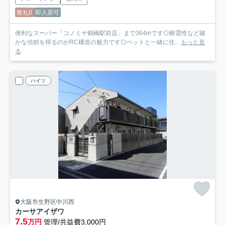
敷礼0
即入居可
便利なスーパー「コノミヤ鶴橋駅前店」まで364mです◎耐震性など確
かな信頼を得るのがRC構造の魅力です◎ペットと一緒に住...
もっと見
る
ハイツ
大阪市生野区中川西
カーサアイザワ
7.5
万円
管理/共益費3,000円