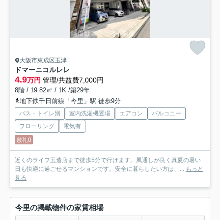
大阪市東成区玉津
ドマーニコルレレ
4.9
万円
管理/共益費7,000円
8階 / 19.82㎡ / 1K /築29年
地下鉄千日前線「今里」駅 徒歩9分
バス・トイレ別
室内洗濯機置場
エアコン
バルコニー
フローリング
電気有
敷礼0
近くのライフ玉造店まで徒歩5分で行けます。風通しが良く真夏の暑い
日も快適に過ごせるマンションです。安全に暮らしたい方は、...
もっと
見る
今里の掲載物件の家賃相場