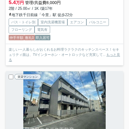
5.4
万円
管理/共益費8,000円
2階 / 25.00㎡ / 1K /築17年
地下鉄千日前線「今里」駅 徒歩22分
バス・トイレ別
室内洗濯機置場
エアコン
バルコニー
フローリング
電気有
仲手半額
敷礼0
即入居可
楽しい一人暮らしがおくれるお料理ラクラクのキッチンスペース！セキ
ュリティ面は、TVインターホン・オートロックなど充実して...
もっと見
る
賃貸マンション