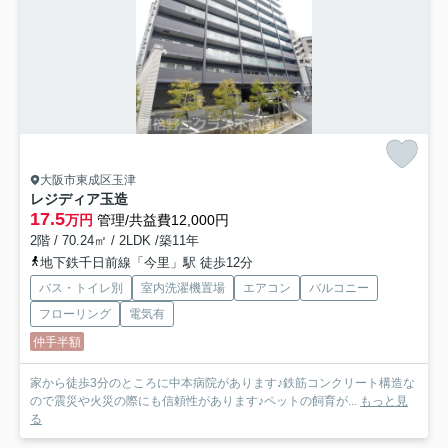
大阪市東成区玉津
レジディア玉造
17.5
万円
管理/共益費12,000円
2階 / 70.24㎡ / 2LDK /築11年
地下鉄千日前線「今里」駅 徒歩12分
バス・トイレ別
室内洗濯機置場
エアコン
バルコニー
フローリング
電気有
仲手半額
家から徒歩3分のところに中本病院があります♪鉄筋コンクリート構造な
ので震災や火災の際にも信頼性があります♪ペットの飼育が...
もっと見
る