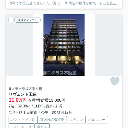
便利です◎安全に暮らしたい方は、RC構造の物件が耐久...
もっと見る
賃貸マンション
大阪市東成区東小橋
リヴェント玉造
11.9
万円
管理/共益費13,000円
7階 / 32.38㎡ / 1LDK /築1年未満
地下鉄千日前線「今里」駅 徒歩17分
バス・トイレ別
室内洗濯機置場
エアコン
バルコニー
フローリング
電気有