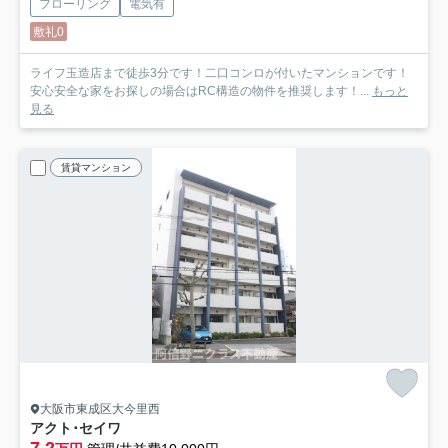
フローリング
電気有
敷礼0
ライフ玉造店まで徒歩3分です！二口コンロが付いたマンションです！
安心安全な家をお探しの場合はRC構造の物件を推奨します！...
もっと
見る
賃貸マンション
大阪市東成区大今里西
アクト･セイワ