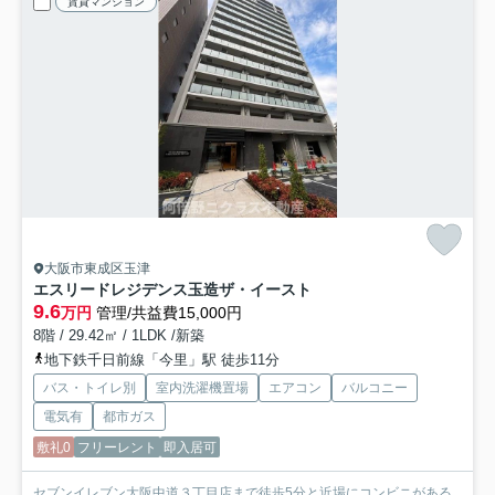
賃貸マンション
大阪市東成区玉津
エスリードレジデンス玉造ザ・イースト
9.6
万円
管理/共益費15,000円
8階 / 29.42㎡ / 1LDK /新築
地下鉄千日前線「今里」駅 徒歩11分
バス・トイレ別
室内洗濯機置場
エアコン
バルコニー
電気有
都市ガス
敷礼0
フリーレント
即入居可
セブンイレブン大阪中道３丁目店まで徒歩5分と近場にコンビニがある