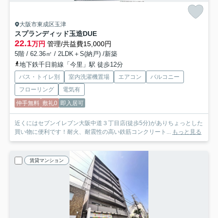
大阪市東成区玉津
スプランディッド玉造DUE
22.1
万円
管理/共益費15,000円
5階 / 62.36㎡ / 2LDK＋S(納戸) /新築
地下鉄千日前線「今里」駅 徒歩12分
バス・トイレ別
室内洗濯機置場
エアコン
バルコニー
フローリング
電気有
仲手無料
敷礼0
即入居可
近くにはセブンイレブン大阪中道３丁目店(徒歩5分)がありちょっとした
買い物に便利です！耐火、耐震性の高い鉄筋コンクリート...
もっと見る
賃貸マンション