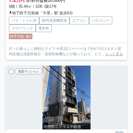
7.2
万円
管理/共益費10,000円
6階 / 35.44㎡ / 1DK /築17年
地下鉄千日前線「今里」駅 徒歩6分
バス・トイレ別
室内洗濯機置場
エアコン
バルコニー
フローリング
電気有
仲手半額
敷0
日々の暮らしに便利なライフ 今里店(スーパー)まで6分で行けます☆室
内設備は洗面所独立・浴室乾燥機などが揃っており、とて...
もっと見る
賃貸マンション