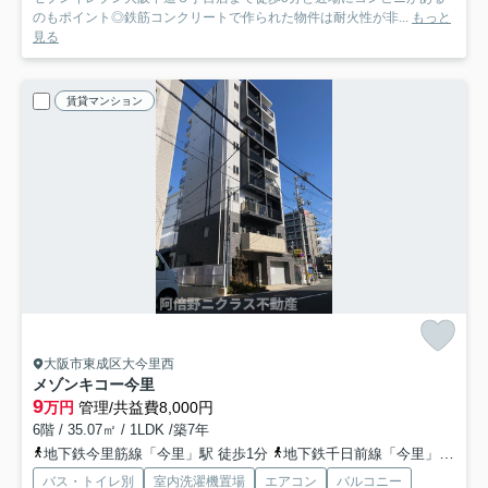
のもポイント◎鉄筋コンクリートで作られた物件は耐火性が非...
もっと
見る
賃貸マンション
大阪市東成区大今里西
メゾンキコー今里
9
万円
管理/共益費8,000円
6階 / 35.07㎡ / 1LDK /築7年
地下鉄今里筋線「今里」駅 徒歩1分
地下鉄千日前線「今里」駅 徒歩4分
バス・トイレ別
室内洗濯機置場
エアコン
バルコニー