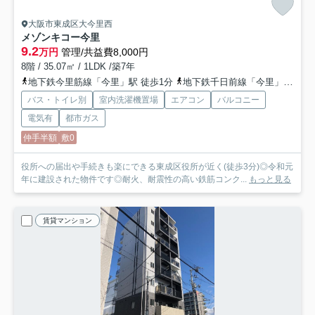
大阪市東成区大今里西
メゾンキコー今里
9.2
万円
管理/共益費8,000円
8階 / 35.07㎡ / 1LDK /築7年
地下鉄今里筋線「今里」駅 徒歩1分
地下鉄千日前線「今里」駅 徒歩4分
バス・トイレ別
室内洗濯機置場
エアコン
バルコニー
電気有
都市ガス
仲手半額
敷0
役所への届出や手続きも楽にできる東成区役所が近く(徒歩3分)◎令和元
年に建設された物件です◎耐火、耐震性の高い鉄筋コンク...
もっと見る
賃貸マンション