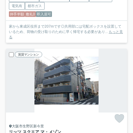
電気有
都市ガス
仲手半額
敷礼0
即入居可
家から東成区役所まで207mです◎共用部には宅配ボックスを設置して
いるため、荷物の受け取りのために早く帰宅する必要があり...
もっと見
る
賃貸マンション
大阪市生野区新今里
リッツ スクエア マ・メゾン