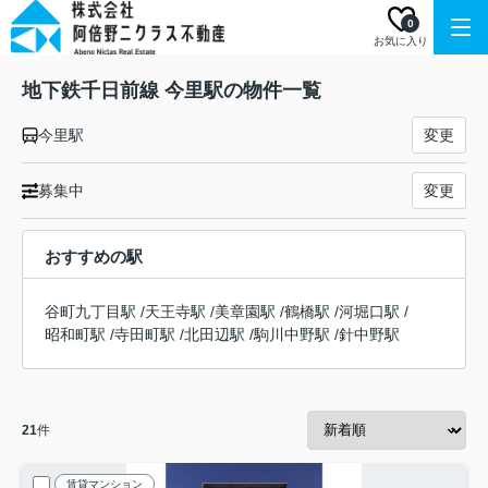
0
お気に入り
地下鉄千日前線 今里駅の物件一覧
今里駅
変更
募集中
変更
おすすめの駅
谷町九丁目駅
/
天王寺駅
/
美章園駅
/
鶴橋駅
/
河堀口駅
/
昭和町駅
/
寺田町駅
/
北田辺駅
/
駒川中野駅
/
針中野駅
21
件
賃貸マンション