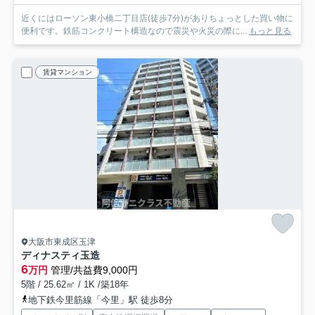
近くにはローソン東小橋二丁目店(徒歩7分)がありちょっとした買い物に
便利です。鉄筋コンクリート構造なので震災や火災の際に...
もっと見る
賃貸マンション
大阪市東成区玉津
ディナスティ玉造
6
万円
管理/共益費9,000円
5階 / 25.62㎡ / 1K /築18年
地下鉄今里筋線「今里」駅 徒歩8分