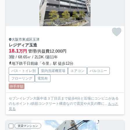
大阪市東成区玉津
レジディア玉造
18.1
万円
管理/共益費12,000円
3階 / 68.65㎡ / 2LDK /築11年
地下鉄千日前線「今里」駅 徒歩12分
バス・トイレ別
室内洗濯機置場
エアコン
バルコニー
フローリング
電気有
仲手半額
セブンイレブン大阪中道３丁目店まで徒歩4分と近場にコンビニがある
のもポイント♪鉄筋コンクリート構造なので震災や火災の際に...
もっと
見る
賃貸マンション