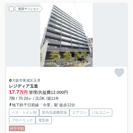
賃貸マンション
大阪市東成区玉津
レジディア玉造
17.7
万円
管理/共益費12,000円
7階 / 70.24㎡ / 2LDK /築11年
地下鉄千日前線「今里」駅 徒歩12分
バス・トイレ別
室内洗濯機置場
エアコン
バルコニー
フローリング
電気有
仲手半額