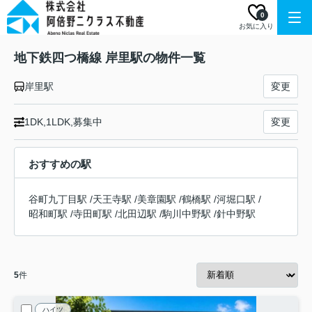
0
お気に入り
地下鉄四つ橋線 岸里駅の物件一覧
岸里駅
変更
1DK,1LDK,募集中
変更
おすすめの駅
谷町九丁目駅
/
天王寺駅
/
美章園駅
/
鶴橋駅
/
河堀口駅
/
昭和町駅
/
寺田町駅
/
北田辺駅
/
駒川中野駅
/
針中野駅
5
件
ハイツ