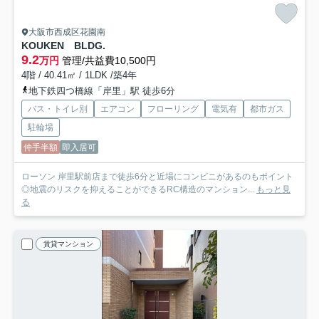
大阪市西成区花園南
KOUKEN BLDG.
9.2
万円
管理/共益費10,500円
4階 / 40.41㎡ / 1LDK /築4年
地下鉄四つ橋線「岸里」駅 徒歩6分
バス・トイレ別
エアコン
フローリング
電気有
都市ガス
駐輪場
仲手半額
即入居可
ローソン 岸里駅前店まで徒歩6分と近場にコンビニがあるのもポイント
◎地震のリスクを抑えることができるRC構造のマンション...
もっと見
る
賃貸マンション