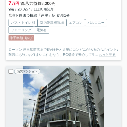
7
万円
管理/共益費8,000円
9階 / 28.02㎡ / 1LDK /築1年
地下鉄四つ橋線「岸里」駅 徒歩1分
バス・トイレ別
室内洗濯機置場
エアコン
バルコニー
フローリング
電気有
仲手半額
敷礼0
ローソン 岸里駅前店まで徒歩3分と近場にコンビニがあるのもポイント♪
耐震にも強いお住まいに住むなら、RC構造で安心して生...
もっと見る
賃貸マンション