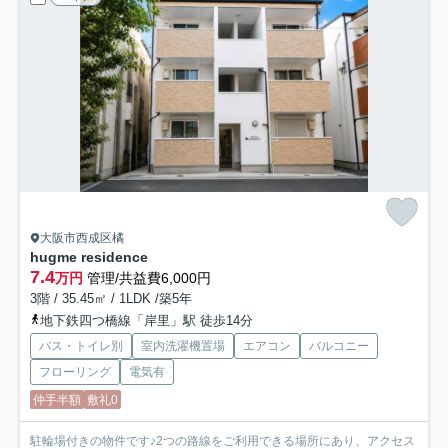
大阪市西成区橘
hugme residence
7.4
万円
管理/共益費6,000円
3階 / 35.45㎡ / 1LDK /築5年
地下鉄四つ橋線「岸里」駅 徒歩14分
バス・トイレ別
室内洗濯機置場
エアコン
バルコニー
フローリング
電気有
仲手半額
敷礼0
駐輪場付きの物件です♪2つの路線をご利用できる場所にあり、アクセス