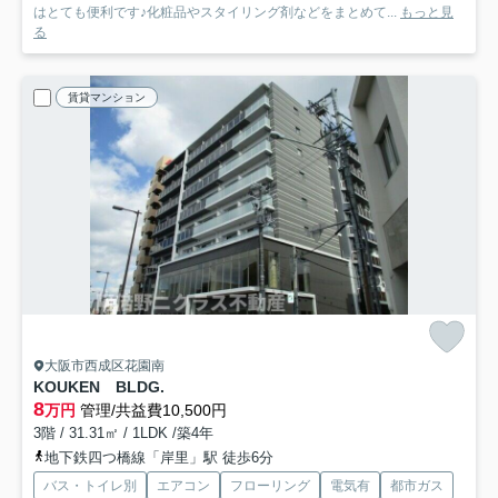
はとても便利です♪化粧品やスタイリング剤などをまとめて...
もっと見
る
賃貸マンション
大阪市西成区花園南
KOUKEN BLDG.
8
万円
管理/共益費10,500円
3階 / 31.31㎡ / 1LDK /築4年
地下鉄四つ橋線「岸里」駅 徒歩6分
バス・トイレ別
エアコン
フローリング
電気有
都市ガス