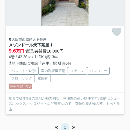
大阪市西成区天下茶屋
メゾンドール天下茶屋Ⅰ
9.6
万円
管理/共益費10,000円
4階 / 42.36㎡ / 1LDK /築13年
地下鉄四つ橋線「岸里」駅 徒歩6分
バス・トイレ別
室内洗濯機置場
エアコン
バルコニー
フローリング
電気有
仲手半額
敷0
駅まで徒歩3分の立地が魅力的な、利便性の高い物件です♪収納はシュー
ズボックス・クロゼットなど豊富なので、衣類や履き物の整...
もっと見
る
1