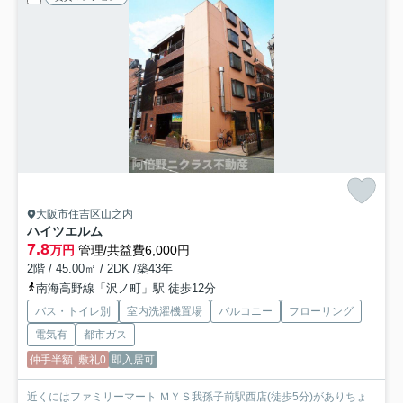
大阪市住吉区山之内
ハイツエルム
7.8
万円
管理/共益費6,000円
2階 / 45.00㎡ / 2DK /築43年
南海高野線「沢ノ町」駅 徒歩12分
バス・トイレ別
室内洗濯機置場
バルコニー
フローリング
電気有
都市ガス
仲手半額
敷礼0
即入居可
近くにはファミリーマート ＭＹＳ我孫子前駅西店(徒歩5分)がありちょ