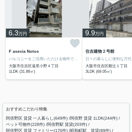
6.3
9.9
万円
万円
F asecia Notos
住吉建物２号館
バルコニーをご活用いただける物件です◎アパートタイプのお部屋です◎収納はシューズボックス・クロゼットなどが備え付けられているので、衣類や日用品の収納に重宝します◎室内設備は洗面所独立・浴室乾燥機などが揃っており、とても充実しています◎ネット回線が導入された物件です◎賃貸住宅情報をお探しの方で、お困りでしたら当社にご連絡ください◎お客様がご希望することや不明な点についてお伺いいたします(*^^*)
大阪市住吉区遠里小野４丁目
大阪市住吉区殿辻１丁目
1LDK (31.88㎡)
3LDK (69.05㎡)
おすすめこだわり特集
阿倍野区 賃貸 一人暮らし(649件)
阿倍野 賃貸 1LDK(244件)
ペット可物件(228件)
阿倍野駅 賃貸(203件)
阿倍野区 賃貸 ファミリー(170件)
昭和町駅 賃貸(89件)