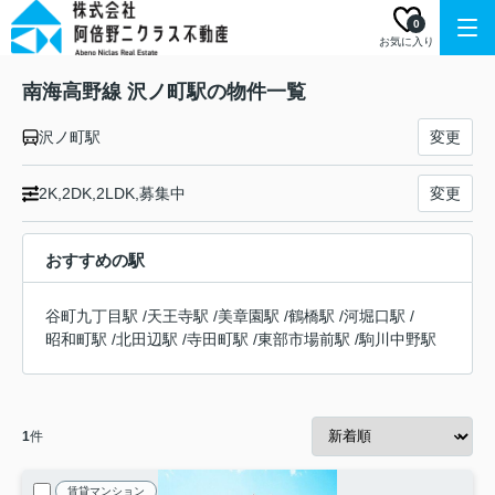
0
お気に入り
南海高野線 沢ノ町駅の物件一覧
沢ノ町駅
変更
2K,2DK,2LDK,募集中
変更
おすすめの駅
谷町九丁目駅
/
天王寺駅
/
美章園駅
/
鶴橋駅
/
河堀口駅
/
昭和町駅
/
北田辺駅
/
寺田町駅
/
東部市場前駅
/
駒川中野駅
1
件
賃貸マンション