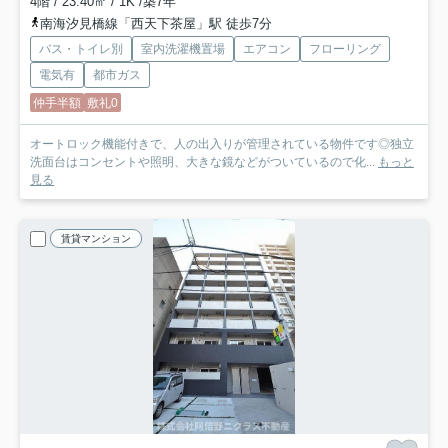
4階 / 23.40㎡ / 1K /築7年
南海汐見橋線「西天下茶屋」駅 徒歩7分
バス・トイレ別
室内洗濯機置場
エアコン
フローリング
電気有
都市ガス
仲手半額
敷礼0
オートロック機能付きで、人の出入りが管理されている物件です◎独立
洗面台はコンセントや照明、大きな鏡などがついているので化...
もっと
見る
賃貸マンション