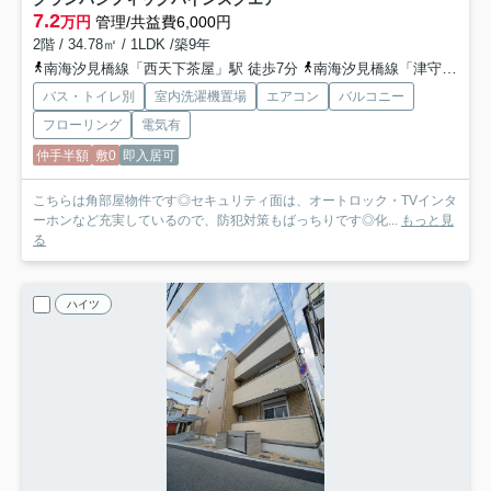
7.2
万円
管理/共益費6,000円
2階 / 34.78㎡ / 1LDK /築9年
南海汐見橋線「西天下茶屋」駅 徒歩7分
南海汐見橋線「津守」駅 徒歩11分
バス・トイレ別
室内洗濯機置場
エアコン
バルコニー
フローリング
電気有
仲手半額
敷0
即入居可
こちらは角部屋物件です◎セキュリティ面は、オートロック・TVインタ
ーホンなど充実しているので、防犯対策もばっちりです◎化...
もっと見
る
ハイツ