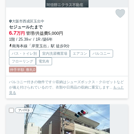
大阪市西成区玉出中
セジュールたまで
6.7
万円
管理/共益費5,000円
1階 / 25.39㎡ / 1R /築6年
南海本線「岸里玉出」駅 徒歩9分
バス・トイレ別
室内洗濯機置場
エアコン
バルコニー
フローリング
電気有
仲手半額
敷礼0
バルコニー付きの物件です☆収納はシューズボックス・クロゼットなど
が備え付けられているので、衣類や日用品の収納に重宝します...
もっと
見る
アパート