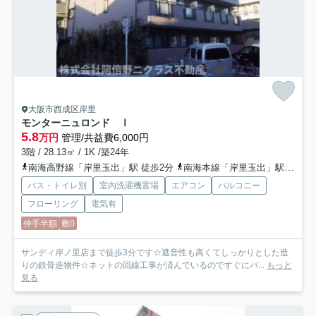
大阪市西成区岸里
モンターニュロンド Ⅰ
5.8
万円
管理/共益費6,000円
3階 / 28.13㎡ / 1K /築24年
南海高野線「岸里玉出」駅 徒歩2分
南海本線「岸里玉出」駅 徒歩4分
バス・トイレ別
室内洗濯機置場
エアコン
バルコニー
フローリング
電気有
仲手半額
敷0
サンディ岸ノ里店まで徒歩3分です☆遮音性も高くてしっかりとした造
りの鉄骨造物件☆ネットの回線工事が済んでいるのですぐにパ...
もっと
見る