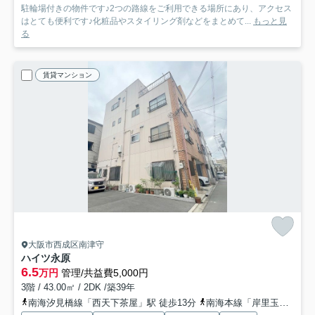
駐輪場付きの物件です♪2つの路線をご利用できる場所にあり、アクセス
はとても便利です♪化粧品やスタイリング剤などをまとめて...
もっと見
る
賃貸マンション
大阪市西成区南津守
ハイツ永原
6.5
万円
管理/共益費5,000円
3階 / 43.00㎡ / 2DK /築39年
南海汐見橋線「西天下茶屋」駅 徒歩13分
南海本線「岸里玉出」駅 徒歩17分