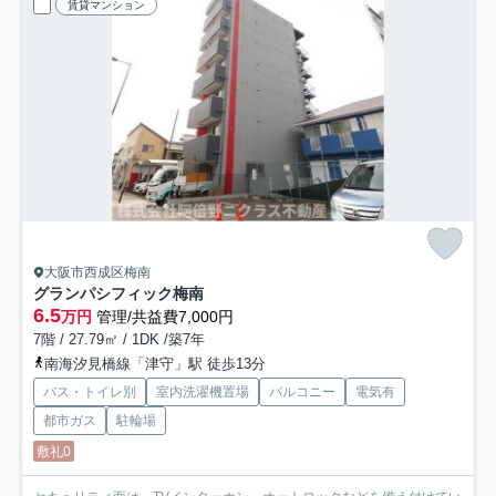
賃貸マンション
大阪市西成区梅南
グランパシフィック梅南
6.5
万円
管理/共益費7,000円
7階 / 27.79㎡ / 1DK /築7年
南海汐見橋線「津守」駅 徒歩13分
バス・トイレ別
室内洗濯機置場
バルコニー
電気有
都市ガス
駐輪場
敷礼0