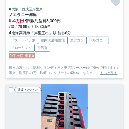
大阪市西成区岸里東
ノエラニー岸里
6.4
万円
管理/共益費8,000円
7階 / 26.89㎡ / 1K /築5年
南海高野線「岸里玉出」駅 徒歩6分
バス・トイレ別
室内洗濯機置場
エアコン
バルコニー
フローリング
電気有
仲手半額
敷礼0
日々の暮らしに便利なサンディ岸ノ里店(スーパー)まで6分で行けます♪
耐火、耐震性の高い鉄筋コンクリートの建物♪こちらのマ...
もっと見る
賃貸マンション