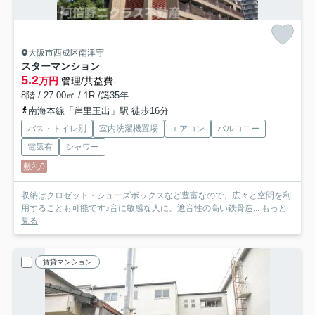
大阪市西成区南津守
スターマンション
5.2
万円
管理/共益費-
8階 / 27.00㎡ / 1R /築35年
南海本線「岸里玉出」駅 徒歩16分
バス・トイレ別
室内洗濯機置場
エアコン
バルコニー
電気有
シャワー
敷礼0
収納はクロゼット・シューズボックスなど豊富なので、広々と空間を利
用することも可能です♪音に敏感な人に、遮音性の高い鉄骨造...
もっと
見る
賃貸マンション