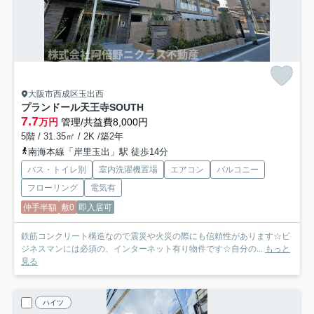
大阪市西成区玉出西
プランドール天王寺SOUTH
7.7
万円
管理/共益費8,000円
5階 / 31.35㎡ / 2K /築2年
南海本線「岸里玉出」駅 徒歩14分
バス・トイレ別
室内洗濯機置場
エアコン
バルコニー
フローリング
電気有
仲手半額
敷0
即入居可
鉄筋コンクリート構造なので震災や火災の際にも信頼性があります☆ビ
ジネスマンには必須の、インターネット有り物件です☆自分の...
もっと
見る
ハイツ