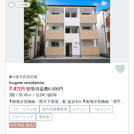
ハイツ
大阪市西成区橘
hugme residence
7.4
万円
管理/共益費6,000円
3階 / 35.45㎡ / 1LDK /築5年
南海汐見橋線「西天下茶屋」駅 徒歩4分
南海汐見橋線「津守」駅 徒歩13分
バス・トイレ別
室内洗濯機置場
エアコン
バルコニー
フローリング
電気有
仲手半額
敷礼0