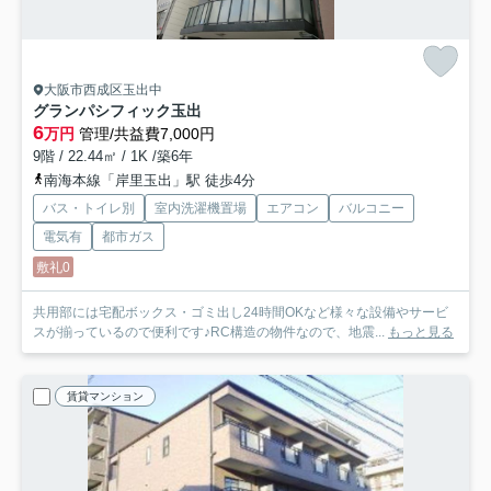
大阪市西成区玉出中
グランパシフィック玉出
6
万円
管理/共益費7,000円
9階 / 22.44㎡ / 1K /築6年
南海本線「岸里玉出」駅 徒歩4分
バス・トイレ別
室内洗濯機置場
エアコン
バルコニー
電気有
都市ガス
敷礼0
共用部には宅配ボックス・ゴミ出し24時間OKなど様々な設備やサービ
スが揃っているので便利です♪RC構造の物件なので、地震...
もっと見る
賃貸マンション