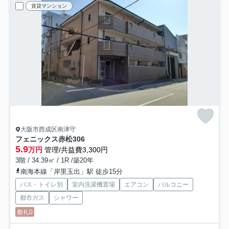
賃貸マンション
大阪市西成区南津守
フェニックス赤松
306
5.9
万円
管理/共益費3,300円
3階 / 34.39㎡ / 1R /築20年
南海本線「岸里玉出」駅 徒歩15分
バス・トイレ別
室内洗濯機置場
エアコン
バルコニー
都市ガス
シャワー
敷礼0