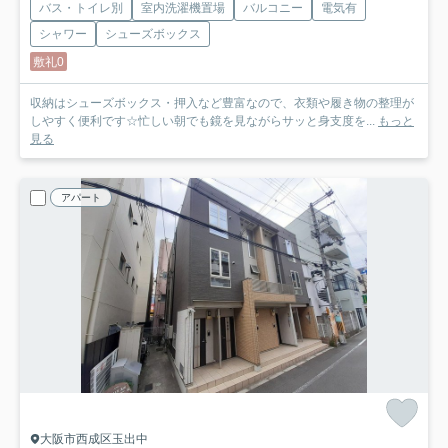
バス・トイレ別
室内洗濯機置場
バルコニー
電気有
シャワー
シューズボックス
敷礼0
収納はシューズボックス・押入など豊富なので、衣類や履き物の整理が
しやすく便利です☆忙しい朝でも鏡を見ながらサッと身支度を...
もっと
見る
アパート
大阪市西成区玉出中