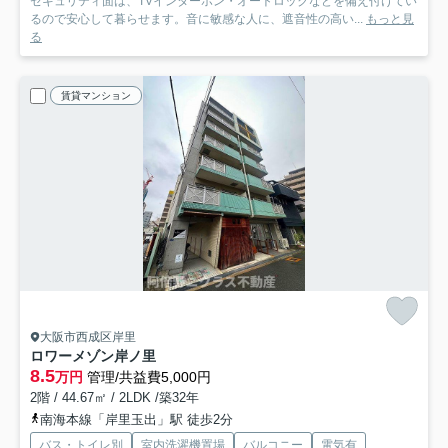
セキュリティ面は、TVインターホン・オートロックなどを備え付けてい
るので安心して暮らせます。音に敏感な人に、遮音性の高い...
もっと見
る
賃貸マンション
大阪市西成区岸里
ロワーメゾン岸ノ里
8.5
万円
管理/共益費5,000円
2階 / 44.67㎡ / 2LDK /築32年
南海本線「岸里玉出」駅 徒歩2分
バス・トイレ別
室内洗濯機置場
バルコニー
電気有