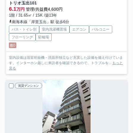
トリオ玉出
101
6.1
万円
管理/共益費4,600円
1階 / 31.65㎡ / 1SK /築13年
南海本線「岸里玉出」駅 徒歩6分
バス・トイレ別
室内洗濯機置場
エアコン
バルコニー
フローリング
駐輪場
敷0
室内設備は浴室乾燥機・洗面所独立など充実した設備を備え付けていま
す。インターホン越しに来訪者を確認できるので、トラブルを...
もっと
見る
賃貸マンション