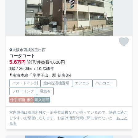
大阪市西成区玉出西
コータコート
5.6
万円
管理/共益費4,600円
1階 / 26.09㎡ / 1K /築9年
南海本線「岸里玉出」駅 徒歩8分
バス・トイレ別
室内洗濯機置場
エアコン
バルコニー
フローリング
電気有
仲手半額
敷0
即入居可
室内設備は洗面所独立・浴室乾燥機などが揃っているので、快適に過ご
しやすいお部屋になります。お届け指定時間に間に合わないと...
もっと
見る