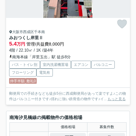
大阪市西成区千本南
みおつくし岸里Ⅱ
5.4
万円
管理/共益費8,000円
4階 / 22.10㎡ / 1K /築4年
南海本線「岸里玉出」駅 徒歩8分
バス・トイレ別
室内洗濯機置場
エアコン
バルコニー
フローリング
電気有
仲手半額
敷礼0
郵便局での手続きなども徒歩5分に西成郵便局があって楽ですよ♪この物
件はバルコニー付きです♪揺れに強い鉄骨造の物件です♪イ...
もっと見る
南海汐見橋線の掲載物件の価格相場
価格相場
募集件数