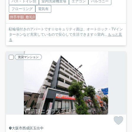
バス・トイレ別
室内洗濯機置場
エアコン
バルコニー
フローリング
電気有
仲手半額
敷礼0
駐輪場付きのアパートです☆セキュリティ面は、オートロック・TVイン
ターホンなど充実しているので安心して生活できます☆室内...
もっと見
る
賃貸マンション
大阪市西成区玉出中