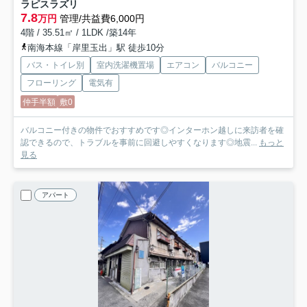
ラピスラズリ
7.8
万円
管理/共益費6,000円
4階 / 35.51㎡ / 1LDK /築14年
南海本線「岸里玉出」駅 徒歩10分
バス・トイレ別
室内洗濯機置場
エアコン
バルコニー
フローリング
電気有
仲手半額
敷0
バルコニー付きの物件でおすすめです◎インターホン越しに来訪者を確
認できるので、トラブルを事前に回避しやすくなります◎地震...
もっと
見る
アパート