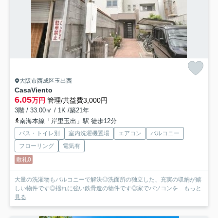
大阪市西成区玉出西
CasaViento
6.05
万円
管理/共益費3,000円
3階 / 33.00㎡ / 1K /築21年
南海本線「岸里玉出」駅 徒歩12分
バス・トイレ別
室内洗濯機置場
エアコン
バルコニー
フローリング
電気有
敷礼0
大量の洗濯物もバルコニーで解決◎洗面所の独立した、充実の収納が嬉
しい物件です◎揺れに強い鉄骨造の物件です◎家でパソコンを...
もっと
見る