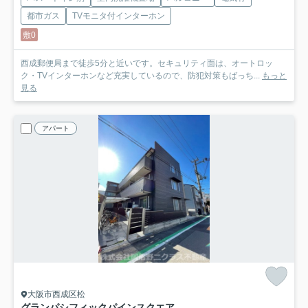
都市ガス
TVモニタ付インターホン
敷0
西成郵便局まで徒歩5分と近いです。セキュリティ面は、オートロッ
ク・TVインターホンなど充実しているので、防犯対策もばっち...
もっと
見る
アパート
大阪市西成区松
グランパシフィックパインスクエア