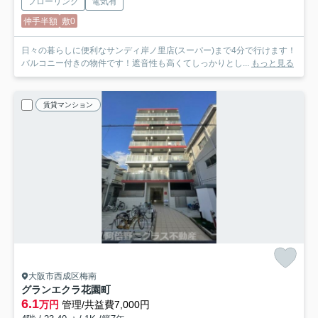
フローリング
電気有
仲手半額
敷0
日々の暮らしに便利なサンディ岸ノ里店(スーパー)まで4分で行けます！
バルコニー付きの物件です！遮音性も高くてしっかりとし...
もっと見る
賃貸マンション
大阪市西成区梅南
グランエクラ花園町
6.1
万円
管理/共益費7,000円