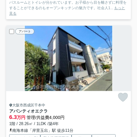
バスルームとトイレが分かれています。お子様から目を離さずに料理を
することができるのもオープンキッチンの魅力です。社会人1...
もっと
見る
アパート
大阪市西成区千本中
アバンティオエクラ
6.3
万円
管理/共益費4,000円
1階 / 28.26㎡ / 1LDK /築4年
南海本線「岸里玉出」駅 徒歩11分