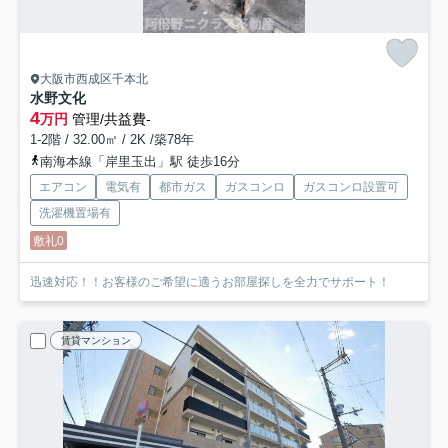
大阪市西成区千本北
水野文化
4
万円
管理/共益費-
1-2階 / 32.00㎡ / 2K /築78年
南海本線「岸里玉出」駅 徒歩16分
エアコン
電気有
都市ガス
ガスコンロ
ガスコンロ設置可
洗濯機置場有
敷礼0
迅速対応！！お客様のご希望に適うお部屋探しを全力でサポート！
賃貸マンション