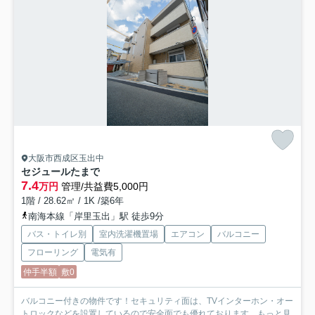
大阪市西成区玉出中
セジュールたまで
7.4
万円
管理/共益費5,000円
1階 / 28.62㎡ / 1K /築6年
南海本線「岸里玉出」駅 徒歩9分
バス・トイレ別
室内洗濯機置場
エアコン
バルコニー
フローリング
電気有
仲手半額
敷0
バルコニー付きの物件です！セキュリティ面は、TVインターホン・オー
トロックなどを設置しているので安全面でも優れております...
もっと見