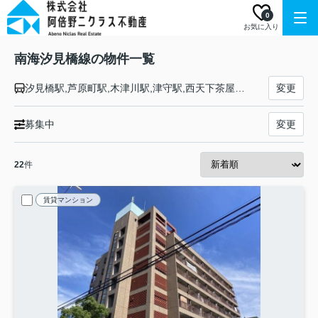
0
お気に入り
南海汐見橋線の物件一覧
汐見橋駅,芦原町駅,木津川駅,津守駅,西天下茶屋駅,岸里玉出駅
変更
募集中
変更
22
件
賃貸マンション