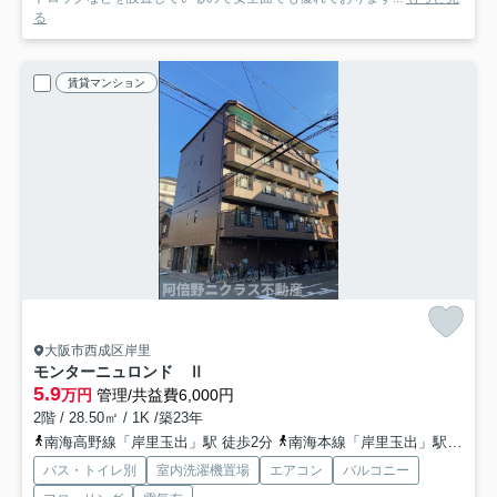
る
賃貸マンション
大阪市西成区岸里
モンターニュロンド Ⅱ
5.9
万円
管理/共益費6,000円
2階 / 28.50㎡ / 1K /築23年
南海高野線「岸里玉出」駅 徒歩2分
南海本線「岸里玉出」駅 徒歩4分
バス・トイレ別
室内洗濯機置場
エアコン
バルコニー