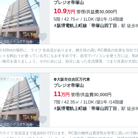
プレジオ帝塚山
10.9
万円
管理/共益費30,000円
5階 / 42.75㎡ / 1LDK /築1年 /14階建
阪堺電軌上町線
「
帝塚山四丁目
」駅 徒歩
て426mの場所に、ライフ 住吉店があります。耐久性の高いRC構造の住居を当社
ットを飼おうか迷っている方にもおすすめです。自宅でパソコンを使う方には、初
い毎日を送りましょう。そのためには、自分にあった生活環境、つまり住居が大切にな
賃貸マンション
大阪市住吉区
万代東
プレジオ帝塚山
11
万円
管理/共益費30,000円
7階 / 42.35㎡ / 1LDK /築1年 /14階建
阪堺電軌上町線
「
帝塚山四丁目
」駅 徒歩
のライフ 住吉店まで徒歩6分で行けます。RC造の物件は遮音性が非常に高いので