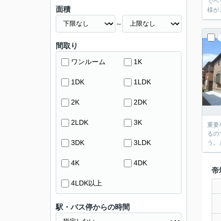
でペ
面積
様が
～
間取り
ワンルーム
1K
1DK
1LDK
2K
2DK
2LDK
3K
重要
るの
3DK
3LDK
う。
4K
4DK
帝
4LDK以上
駅・バス停からの時間