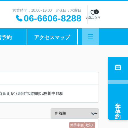
営業時間：10:00~19:00 定休日：水曜日
0
06-6606-8288
お気に入り
店予約
アクセスマップ
寺田町駅
/
東部市場前駅
/
駒川中野駅
来店予約
仲手半額
敷礼0