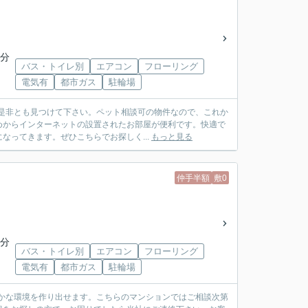
9分
バス・トイレ別
エアコン
フローリング
電気有
都市ガス
駐輪場
で是非とも見つけて下さい。ペット相談可の物件なので、これか
めからインターネットの設置されたお部屋が便利です。快適で
ってきます。ぜひこちらでお探しく...
もっと見る
仲手半額
敷0
9分
バス・トイレ別
エアコン
フローリング
電気有
都市ガス
駐輪場
静かな環境を作り出せます。こちらのマンションではご相談次第