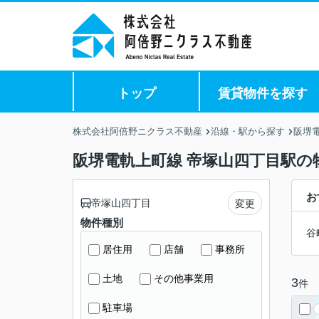
トップ
賃貸物件を探す
株式会社阿倍野ニクラス不動産
沿線・駅から探す
阪堺
阪堺電軌上町線 帝塚山四丁目駅の
お
帝塚山四丁目
変更
物件種別
谷
居住用
店舗
事務所
土地
その他事業用
3
件
駐車場