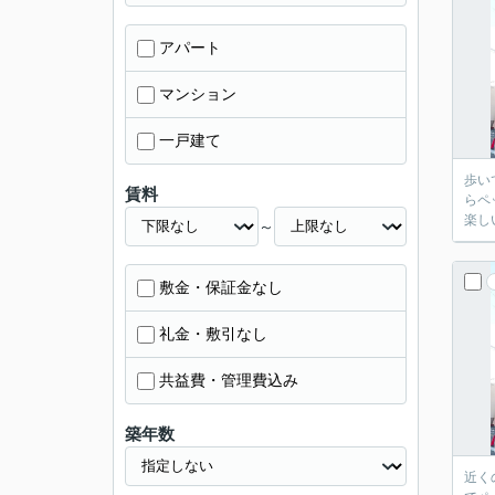
アパート
マンション
一戸建て
歩い
賃料
らペ
楽し
～
敷金・保証金なし
礼金・敷引なし
共益費・管理費込み
築年数
近く