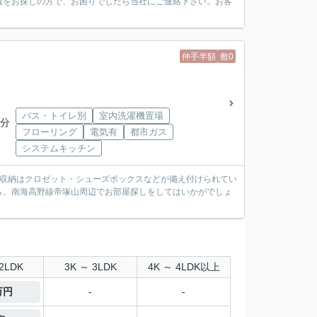
報をお探しの方で、お困りでしたら当社にご連絡下さい。お客
仲手半額
敷0
バス・トイレ別
室内洗濯機置場
3分
フローリング
電気有
都市ガス
システムキッチン
。収納はクロゼット・シューズボックスなどが備え付けられてい
ら、南海高野線帝塚山周辺でお部屋探しをしてはいかがでしょ
2LDK
3K ～ 3LDK
4K ～ 4LDK以上
万円
-
-