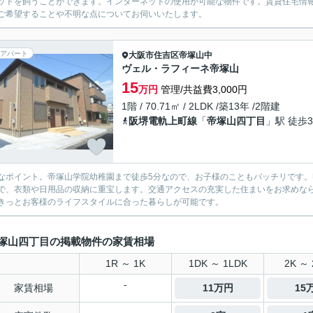
ットを飼うことができます。インターネットの使用が可能な物件です。賃貸住宅情
ご希望することや不明な点についてお伺いいたします。
アパート
大阪市住吉区
帝塚山中
ヴェル・ラフィーネ帝塚山
15
万円
管理/共益費3,000円
1階 / 70.71㎡ / 2LDK /築13年 /2階建
阪堺電軌上町線
「
帝塚山四丁目
」駅 徒歩
なポイント。帝塚山学院幼稚園まで徒歩5分なので、お子様のこともバッチリです
で、衣類や日用品の収納に重宝します。交通アクセスの充実した住まいをお求めな
きっとお客様のライフスタイルに合った暮らしが可能です。
塚山四丁目の掲載物件の家賃相場
1R ～ 1K
1DK ～ 1LDK
2K ～ 
-
家賃相場
11万円
15
-