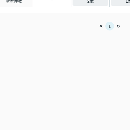
空室件数
2室
1
1