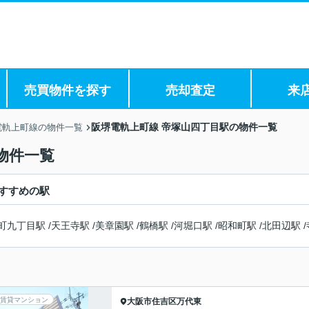
売買物件を探す
売却査定
来
阪堺電軌上町線 帝塚山四丁目駅の物件一覧
電軌上町線の物件一覧
物件一覧
すすめの駅
町九丁目駅
/
天王寺駅
/
美章園駅
/
鶴橋駅
/
河堀口駅
/
昭和町駅
/
北田辺駅
/
賃貸マンション
大阪市住吉区
万代東