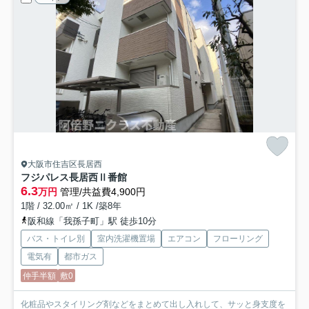
大阪市住吉区長居西
フジパレス長居西Ⅱ番館
6.3
万円
管理/共益費4,900円
1階 / 32.00㎡ / 1K /築8年
阪和線「我孫子町」駅 徒歩10分
バス・トイレ別
室内洗濯機置場
エアコン
フローリング
電気有
都市ガス
仲手半額
敷0
化粧品やスタイリング剤などをまとめて出し入れして、サッと身支度を