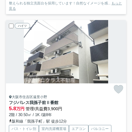
整えられる独立洗面台を採用しています！自然なイメージを感...
もっと
見る
ハイツ
大阪市住吉区遠里小野
フジパレス我孫子前Ⅱ番館
5.8
万円
管理/共益費3,900円
2階 / 30.50㎡ / 1K /築8年
阪和線「我孫子町」駅 徒歩12分
バス・トイレ別
室内洗濯機置場
エアコン
バルコニー