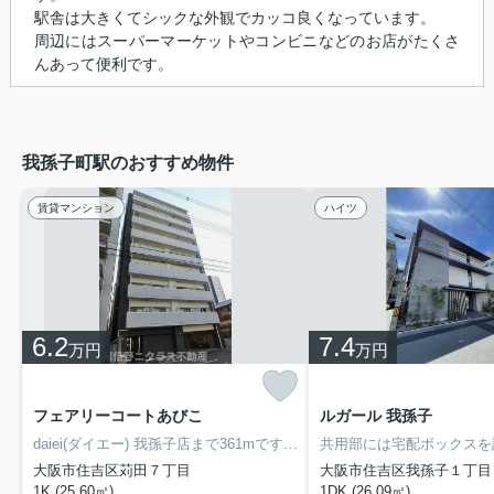
駅舎は大きくてシックな外観でカッコ良くなっています。
周辺にはスーパーマーケットやコンビニなどのお店がたくさ
んあって便利です。
我孫子町駅のおすすめ物件
賃貸マンション
ハイツ
6.2
7.4
万円
万円
フェアリーコートあびこ
ルガール 我孫子
daiei(ダイエー) 我孫子店まで361mです！室内設備は洗面所独立・浴室乾燥機など豊富に揃っており、過ごしやすいお部屋になっております！遮音性も高いRC構造の物件！今や必需品ともなったネット！こちらはインターネット有り物件です！不動産経験の豊富なスタッフが大阪市住吉区や地下鉄御堂筋線あびこ付近のお部屋探しを快適にサポートいたします！是非一度お問い合わせください(*^_^*)
大阪市住吉区苅田７丁目
大阪市住吉区我孫子１丁目
1K (25.60㎡)
1DK (26.09㎡)