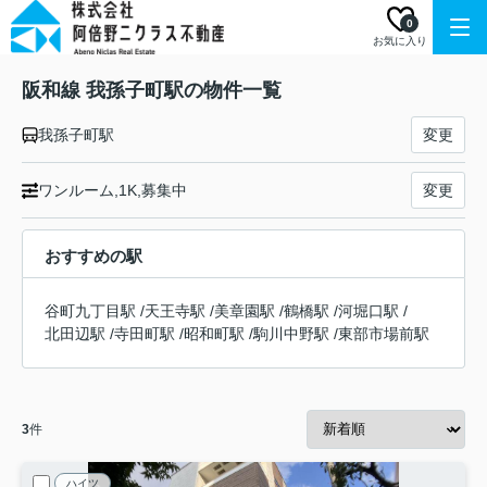
0
お気に入り
阪和線 我孫子町駅の物件一覧
我孫子町駅
変更
ワンルーム,1K,募集中
変更
おすすめの駅
谷町九丁目駅
/
天王寺駅
/
美章園駅
/
鶴橋駅
/
河堀口駅
/
北田辺駅
/
寺田町駅
/
昭和町駅
/
駒川中野駅
/
東部市場前駅
3
件
ハイツ