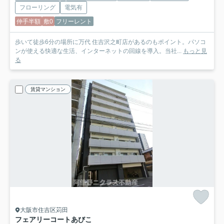
フローリング
電気有
仲手半額
敷0
フリーレント
歩いて徒歩6分の場所に万代 住吉沢之町店があるのもポイント。パソコ
ンが使える快適な生活、インターネットの回線を導入。当社...
もっと見
る
賃貸マンション
大阪市住吉区苅田
フェアリーコートあびこ