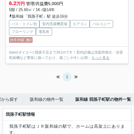
6.2
万円
管理/共益費5,000円
5階 / 25.60㎡ / 1K /築14年
阪和線「我孫子町」駅 徒歩16分
バス・トイレ別
室内洗濯機置場
エアコン
バルコニー
フローリング
電気有
仲手半額
敷0
daiei(ダイエー) 我孫子店まで361mです！室内設備は洗面所独立・浴室
乾燥機など豊富に揃っており、過ごしやすいお部...
もっと見る
1
駅から探す
阪和線の物件一覧
阪和線 我孫子町駅の物件一覧
我孫子町駅情報
我孫子町駅はＪＲ阪和線の駅で、ホームは高架上にありま
す。