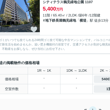
シティテラス鶴見緑地公園 1107
5,400
万円
11階 / 65.40㎡ / 2LDK /築6年 /12階建
地下鉄長堀鶴見緑地
「
横堤
」駅 徒歩13分
ゴミがいつでも捨てられる24時間ゴミ捨て可能な中古マンションです。バルコニーの広
で新生活を始めませんか。追い焚き機能付の浴室です。交通アクセスが良好な鶴見
。不動産をお探しなら、ぜひ当社にお任せ下さい。
堤の掲載物件の価格相場
1R ～ 1K
1DK ～ 1LDK
2K ～ 
-
-
価格相場
540
-
-
空室件数
1