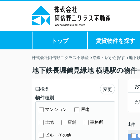
トップ
賃貸物件を探す
株式会社阿倍野ニクラス不動産
沿線・駅から探す
地下
地下鉄長堀鶴見緑地 横堤駅の物件
お
横堤
変更
物件種別
光
マンション
戸建
土地
店舗
事務所
1
件
ビル・その他