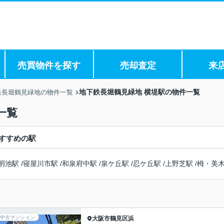
売買物件を探す
売却査定
来
地下鉄長堀鶴見緑地 横堤駅の物件一覧
鉄長堀鶴見緑地の物件一覧
一覧
すすめの駅
明池駅
/
寝屋川市駅
/
和泉府中駅
/
泉ケ丘駅
/
忍ケ丘駅
/
上野芝駅
/
栂・美
中古マンション
大阪市鶴見区
浜