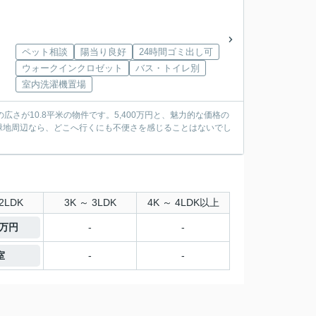
ペット相談
陽当り良好
24時間ゴミ出し可
ウォークインクロゼット
バス・トイレ別
室内洗濯機置場
さが10.8平米の物件です。5,400万円と、魅力的な価格の
緑地周辺なら、どこへ行くにも不便さを感じることはないでし
2LDK
3K ～ 3LDK
4K ～ 4LDK以上
0万円
-
-
室
-
-