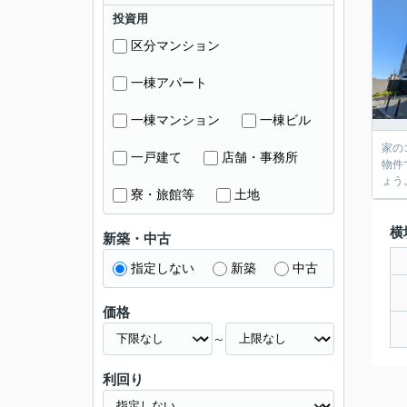
投資用
区分マンション
一棟アパート
一棟マンション
一棟ビル
家の
一戸建て
店舗・事務所
物件
ょう
寮・旅館等
土地
横
新築・中古
指定しない
新築
中古
価格
～
利回り