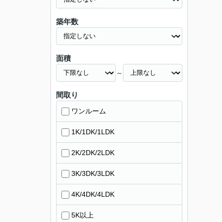
築年数
面積
～
間取り
ワンルーム
1K/1DK/1LDK
2K/2DK/2LDK
3K/3DK/3LDK
4K/4DK/4LDK
5K以上