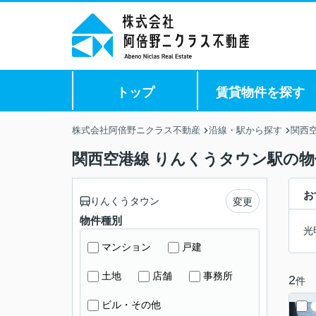
トップ
賃貸物件を探す
株式会社阿倍野ニクラス不動産
沿線・駅から探す
関西
関西空港線 りんくうタウン駅の物
お
りんくうタウン
変更
物件種別
光
マンション
戸建
土地
店舗
事務所
2
件
ビル・その他