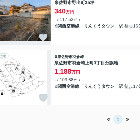
泉佐野市野出町35坪
340
万円
- / 117.52㎡ / -
関西空港線
「
りんくうタウン
」駅 徒歩16
売地
泉佐野市
羽倉崎
泉佐野市羽倉崎上町3丁目分譲地
1,188
万円
- / 103.68㎡ / -
関西空港線
「
りんくうタウン
」駅 徒歩17
1