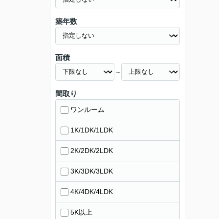
築年数
面積
～
間取り
ワンルーム
1K/1DK/1LDK
2K/2DK/2LDK
3K/3DK/3LDK
4K/4DK/4LDK
5K以上