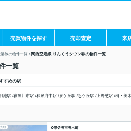
売買物件を探す
売却査定
来
関西空港線 りんくうタウン駅の物件一覧
空港線の物件一覧
件一覧
すすめの駅
明池駅
/
寝屋川市駅
/
和泉府中駅
/
泉ケ丘駅
/
忍ケ丘駅
/
上野芝駅
/
栂・美
売地
泉佐野市
野出町