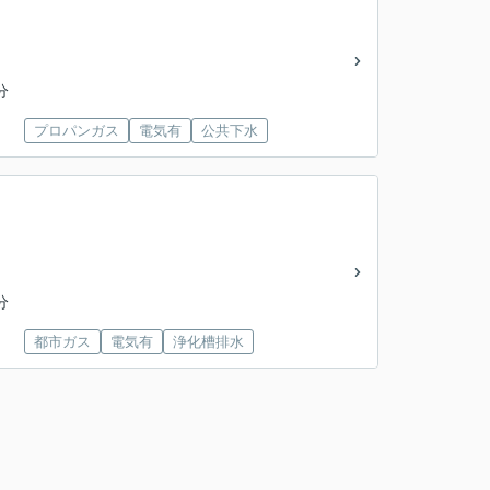
分
プロパンガス
電気有
公共下水
分
都市ガス
電気有
浄化槽排水