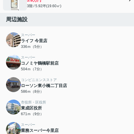
3階 / 5.92坪(19.60㎡)
周辺施設
スーパー
ライフ 今里店
336ｍ（5分）
スーパー
コノミヤ鶴橋駅前店
504ｍ（7分）
コンビニエンスストア
ローソン東小橋二丁目店
586ｍ（8分）
市役所・区役所
東成区役所
671ｍ（9分）
スーパー
業務スーパー今里店