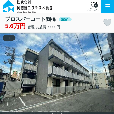
0
お気に入り
プロスパーコート鶴橋
空室1
5.6万円
管理/共益費 7,000円
1
/
11