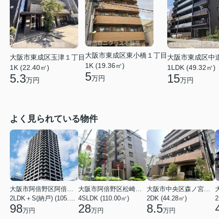
大阪市東成区東小橋１丁目
大阪市東成区玉津１丁目
大阪市東成区中
1K (19.36㎡)
1K (22.40㎡)
1LDK (49.32㎡)
5
5.3
15
万円
万円
万円
よく見られている物件
大阪市阿倍野区阿倍野筋１丁目
大阪市阿倍野区松崎町３丁目
大阪市中央区森ノ宮中央１丁目
2LDK＋S(納戸) (105.43㎡)
4SLDK (110.00㎡)
2DK (44.28㎡)
2
98
28
8.5
万円
万円
万円