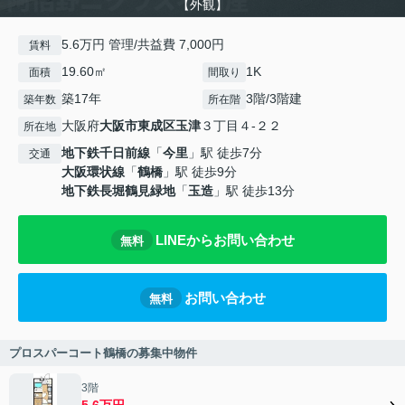
【外観】
5.6万円 管理/共益費 7,000円
賃料
19.60㎡
1K
面積
間取り
築17年
3階/3階建
築年数
所在階
大阪府
大阪市東成区
玉津
３丁目４-２２
所在地
地下鉄千日前線
「
今里
」駅 徒歩7分
交通
大阪環状線
「
鶴橋
」駅 徒歩9分
地下鉄長堀鶴見緑地
「
玉造
」駅 徒歩13分
LINEからお問い合わせ
無料
お問い合わせ
無料
プロスパーコート鶴橋の募集中物件
3階
5.6万円