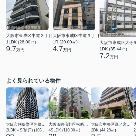
大阪市東成区中道３丁目
大阪市東成区中道３丁目
1LDK (28.00㎡)
1R (20.00㎡)
大阪市東成区大今
9.7
4.7
1DK (35.44㎡)
万円
万円
7.2
万円
よく見られている物件
大阪市阿倍野区阿倍野筋１丁目
大阪市阿倍野区松崎町３丁目
大阪市中央区森ノ宮中央１丁目
2LDK＋S(納戸) (105.43㎡)
4SLDK (110.00㎡)
2DK (44.28㎡)
2