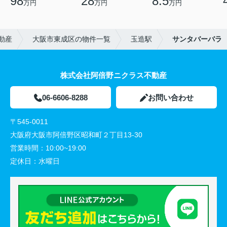
98
28
8.5
万円
万円
万円
動産
大阪市東成区の物件一覧
玉造駅
サンタバーバラ
株式会社阿倍野ニクラス不動産
06-6606-8288
お問い合わせ
〒545-0011
大阪府大阪市阿倍野区昭和町２丁目13-30
営業時間：
10:00~19:00
定休日：
水曜日