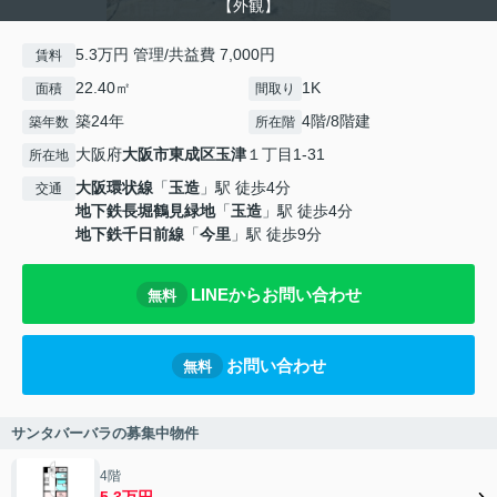
【外観】
5.3万円 管理/共益費 7,000円
賃料
22.40㎡
1K
面積
間取り
築24年
4階/8階建
築年数
所在階
大阪府
大阪市東成区
玉津
１丁目1-31
所在地
大阪環状線
「
玉造
」駅 徒歩4分
交通
地下鉄長堀鶴見緑地
「
玉造
」駅 徒歩4分
地下鉄千日前線
「
今里
」駅 徒歩9分
LINEからお問い合わせ
無料
お問い合わせ
無料
サンタバーバラの募集中物件
4階
5.3万円