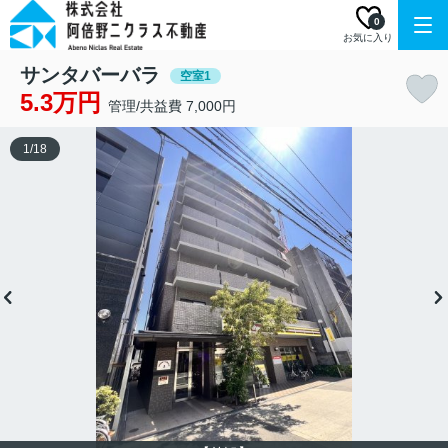
0
お気に入り
サンタバーバラ
空室1
5.3万円
管理/共益費 7,000円
1
/
18