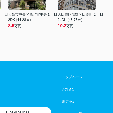
３丁目
大阪市中央区森ノ宮中央１丁目
大阪市阿倍野区阪南町２丁目
2DK (44.28㎡)
2LDK (43.75㎡)
8.5
10.2
万円
万円
トップページ
売却査定
来店予約
06-6606-8288