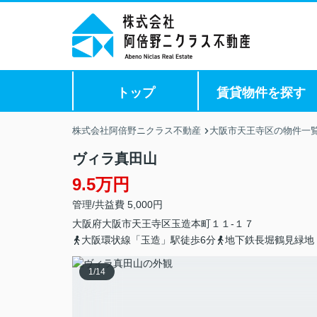
トップ
賃貸物件を探す
株式会社阿倍野ニクラス不動産
大阪市天王寺区の物件一
ヴィラ真田山
9.5万円
管理/共益費 5,000円
大阪府
大阪市天王寺区
玉造本町
１１-１７
大阪環状線「玉造」駅徒歩6分
地下鉄長堀鶴見緑地
1
/
14