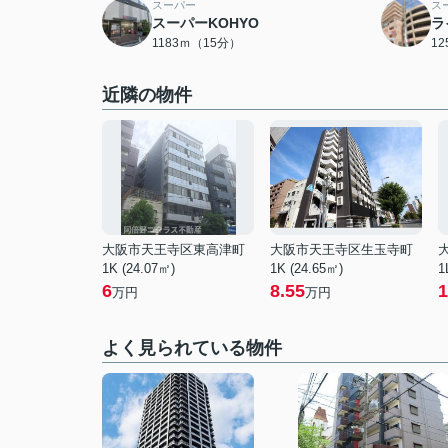
スーパー
ス
スーパーKOHYO
ラ
1183ｍ（15分）
1
近隣の物件
大阪市天王寺区東高津町
大阪市天王寺区生玉寺町
1K (24.07㎡)
1K (24.65㎡)
1
6
8.55
1
万円
万円
よく見られている物件