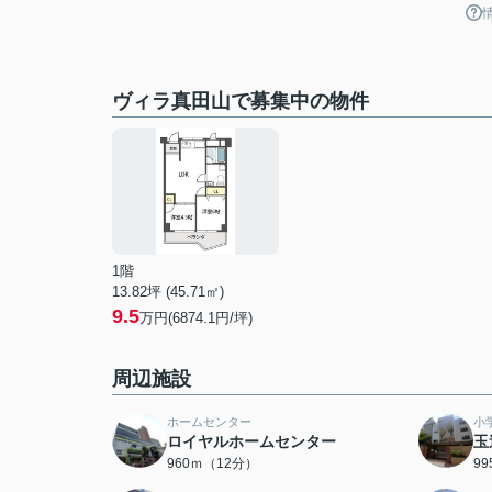
ヴィラ真田山で募集中の物件
1階
13.82坪 (45.71㎡)
9.5
万円(6874.1円/坪)
周辺施設
ホームセンター
小
ロイヤルホームセンター
玉
960ｍ（12分）
9