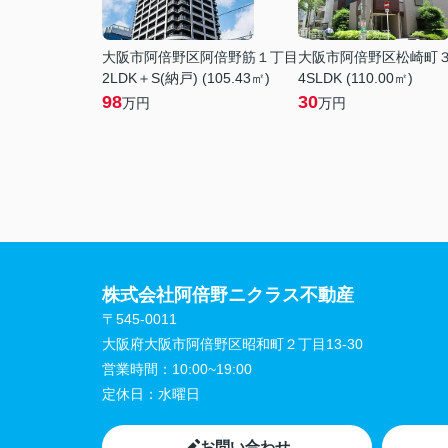
大阪市阿倍野区阿倍野筋１丁目
大阪市阿倍野区松崎町
2LDK＋S(納戸) (105.43㎡)
4SLDK (110.00㎡)
98
30
万円
万円
株式会社阿倍野ニクラス不動産
〒545-0011
大阪府大阪市阿倍野区昭和町２丁目13-30
営業時間：
10:00~19:00
定休日：
水曜日
お問い合わせ