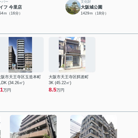
ーパー
文化財
イフ 今里店
大阪城公園
254ｍ（16分）
1429ｍ（18分）
大阪市天王寺区玉造本町
大阪市天王寺区餌差町
LDK (34.26㎡)
3K (45.22㎡)
1
8.5
万円
万円