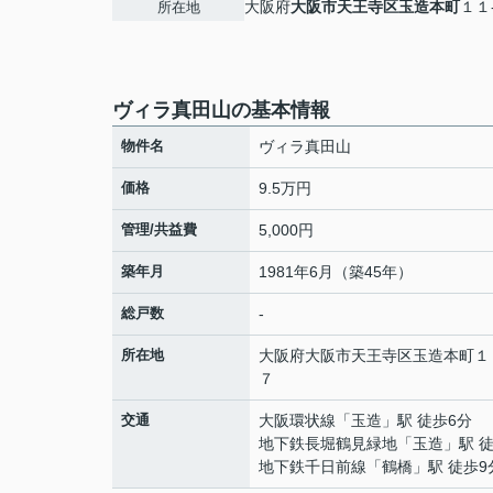
大阪府
大阪市天王寺区
玉造本町
１１
所在地
ヴィラ真田山の基本情報
物件名
ヴィラ真田山
価格
9.5万円
管理/共益費
5,000円
築年月
1981年6月（築45年）
総戸数
-
所在地
大阪府
大阪市天王寺区
玉造本町
１
７
交通
大阪環状線
「
玉造
」駅 徒歩6分
地下鉄長堀鶴見緑地
「
玉造
」駅 
地下鉄千日前線
「
鶴橋
」駅 徒歩9