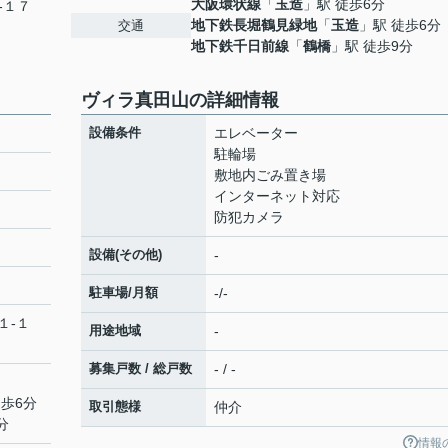
大阪環状線
「
玉造
」駅 徒歩6分
-１７
地下鉄長堀鶴見緑地
「
玉造
」駅 徒歩6分
交通
地下鉄千日前線
「
鶴橋
」駅 徒歩9分
ヴィラ真田山の詳細情報
設備条件
エレベーター
駐輪場
敷地内ごみ置き場
インターネット対応
防犯カメラ
設備(その他)
-
駐車場/月額
-/-
１-１
用途地域
-
募集戸数 / 総戸数
- / -
徒歩6分
取引態様
仲介
分
情報