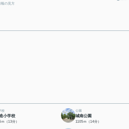
情報の見方
学校
公園
造小学校
城南公園
95ｍ（13分）
1105ｍ（14分）