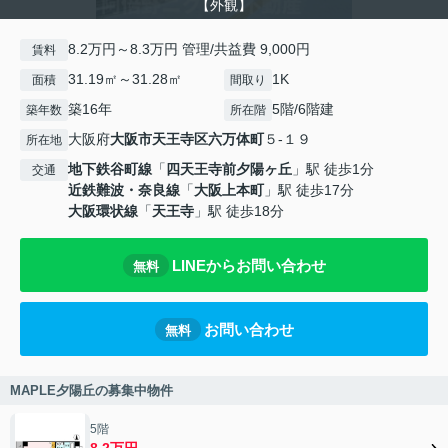
【外観】
8.2万円～8.3万円 管理/共益費 9,000円
賃料
31.19㎡～31.28㎡
1K
面積
間取り
築16年
5階/6階建
築年数
所在階
大阪府
大阪市天王寺区
六万体町
５-１９
所在地
地下鉄谷町線
「
四天王寺前夕陽ヶ丘
」駅 徒歩1分
交通
近鉄難波・奈良線
「
大阪上本町
」駅 徒歩17分
大阪環状線
「
天王寺
」駅 徒歩18分
LINEからお問い合わせ
無料
お問い合わせ
無料
MAPLE夕陽丘の募集中物件
5階
8.2万円