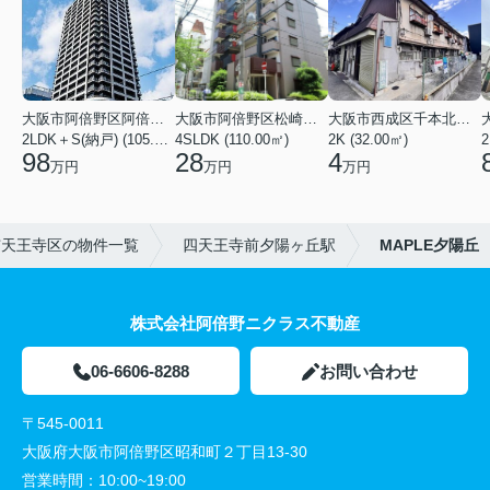
大阪市阿倍野区阿倍野筋１丁目
大阪市阿倍野区松崎町３丁目
大阪市西成区千本北２丁目
2LDK＋S(納戸) (105.43㎡)
4SLDK (110.00㎡)
2K (32.00㎡)
2
98
28
4
万円
万円
万円
市天王寺区の物件一覧
四天王寺前夕陽ヶ丘駅
MAPLE夕陽丘
株式会社阿倍野ニクラス不動産
06-6606-8288
お問い合わせ
〒545-0011
大阪府大阪市阿倍野区昭和町２丁目13-30
営業時間：
10:00~19:00