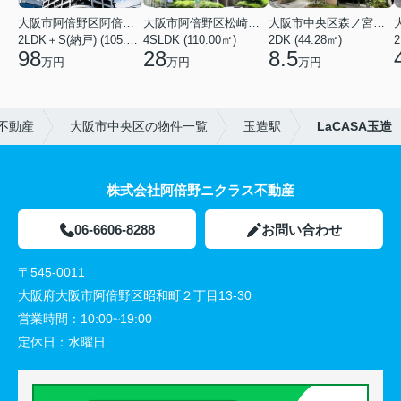
大阪市阿倍野区阿倍野筋１丁目
大阪市阿倍野区松崎町３丁目
大阪市中央区森ノ宮中央１丁目
2LDK＋S(納戸) (105.43㎡)
4SLDK (110.00㎡)
2DK (44.28㎡)
2
98
28
8.5
万円
万円
万円
不動産
大阪市中央区の物件一覧
玉造駅
LaCASA玉造
株式会社阿倍野ニクラス不動産
06-6606-8288
お問い合わせ
〒545-0011
大阪府大阪市阿倍野区昭和町２丁目13-30
営業時間：
10:00~19:00
定休日：
水曜日