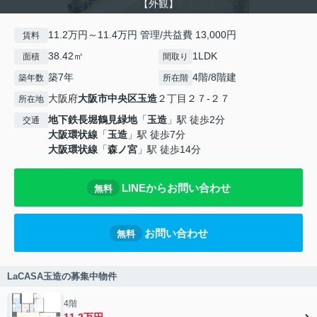
【外観】
11.2万円～11.4万円 管理/共益費 13,000円
賃料
38.42㎡
1LDK
面積
間取り
築7年
4階/8階建
築年数
所在階
大阪府
大阪市中央区
玉造
２丁目２７-２７
所在地
地下鉄長堀鶴見緑地
「
玉造
」駅 徒歩2分
交通
大阪環状線
「
玉造
」駅 徒歩7分
大阪環状線
「
森ノ宮
」駅 徒歩14分
LINEからお問い合わせ
無料
お問い合わせ
無料
LaCASA玉造の募集中物件
4階
11.2万円