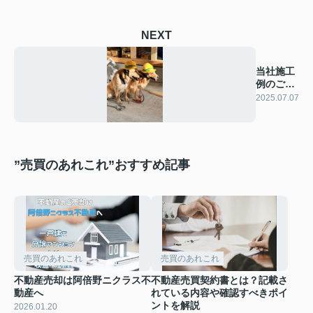
NEXT
当社施工
例のご紹
介
2025.07.07
”売買のあれこれ”おすすめ記事
売買のあれこれ
売買のあれこれ
不動産売却は阿倍野ニクラス不
不動産売買契約書とは？記載さ
動産へ
れている内容や確認すべきポイ
ントを解説
2026.01.20