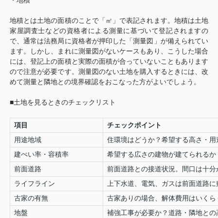
・地積
地積とは土地の面積のことで「㎡」で表記されます。地積は土地
家屋調査士などの資格者による測量に基づいて登記されますの
で、通常は法務局に資格者が押印した「測量図」が備えられてい
ます。しかし、まれに測量図がないケースもあり、こうした場合
には、登記上の面積と実際の面積が合っていないこともあります
ので注意が必要です。測量図のない土地を購入するときには、改
めて測量と隣地との境界確認をおこなった方がよいでしょう。
■土地を見るときのチェックリスト
項目
チェックポイント
用途地域
住環境はどうか？希望する高さ・用
建ぺい率・容積率
希望する広さの建物が建てられるか
前面道路
前面道路との接道状況。間口は十分
ライフライン
上下水道、電気、ガスは前面道路に
古家の有無
古家ありの場合、解体費用はいくら
地盤
補強工事が必要か？道路・隣地との