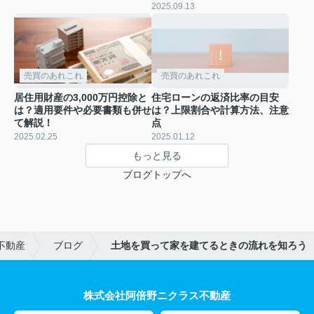
2025.09.13
売買のあれこれ
売買のあれこれ
居住用財産の3,000万円控除と
住宅ローンの返済比率の目安
は？適用要件や必要書類も併せ
は？上限割合や計算方法、注意
て解説！
点
2025.02.25
2025.01.12
もっと見る
ブログトップへ
不動産
ブログ
土地を買って家を建てるときの流れを知ろう
株式会社阿倍野ニクラス不動産