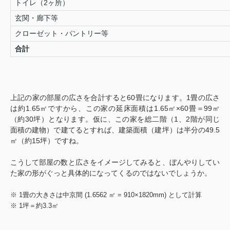
トイレ（2ヶ所）
玄関・廊下等
クローゼット・パントリー等
合計
上記の家の部屋の広さを合計すると60畳になります。1畳の広さ
は約1.65㎡ですから、この家の延床面積は1.65㎡×60畳＝99㎡
（約30坪）となります。仮に、この家を総二階（1、2階が同じ
面積の建物）で建てるとすれば、建築面積（建坪）は半分の49.5
㎡（約15坪）ですね。
こうして部屋の数と広さをイメージしてみると、ぼんやりしてい
た家の形がぐっと具体的になってくるのではないでしょうか。
※ 1畳の大きさは中京間 (1.6562 ㎡ = 910×1820mm) として計算
※ 1坪＝約3.3㎡